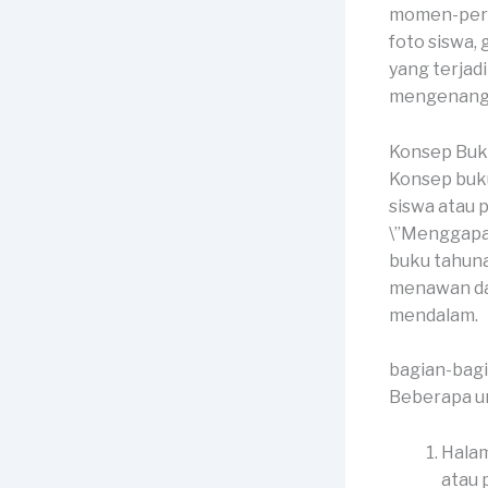
momen-peris
foto siswa, 
yang terjad
mengenang 
Konsep Buk
Konsep buk
siswa atau 
\”Menggapai 
buku tahun
menawan da
mendalam.
bagian-bag
Beberapa un
Halam
atau p