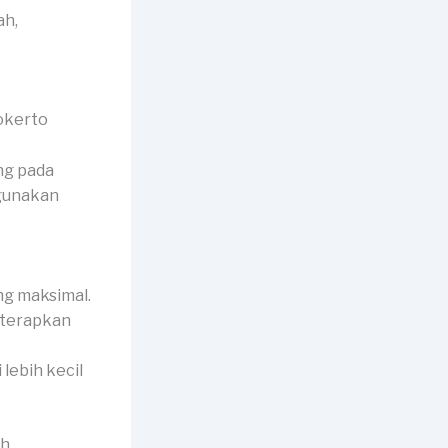
ah,
ng pada
igunakan
ng maksimal.
diterapkan
 lebih kecil
ah