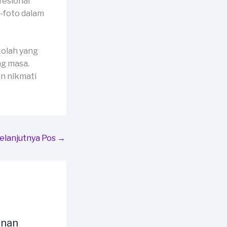
fesional
-foto dalam
kolah yang
ng masa.
n nikmati
elanjutnya Pos
→
unan