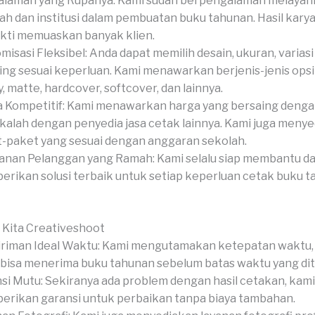
alaman yang Rupanya: Kami sudah berpengalaman melayan
ah dan institusi dalam pembuatan buku tahunan. Hasil karya
kti memuaskan banyak klien.
misasi Fleksibel: Anda dapat memilih desain, ukuran, variasi
hing sesuai keperluan. Kami menawarkan berjenis-jenis opsi
y, matte, hardcover, softcover, dan lainnya.
 Kompetitif: Kami menawarkan harga yang bersaing denga
 kalah dengan penyedia jasa cetak lainnya. Kami juga meny
-paket yang sesuai dengan anggaran sekolah.
anan Pelanggan yang Ramah: Kami selalu siap membantu d
rikan solusi terbaik untuk setiap keperluan cetak buku 
 Kita Creativeshoot
riman Ideal Waktu: Kami mengutamakan ketepatan waktu,
bisa menerima buku tahunan sebelum batas waktu yang di
si Mutu: Sekiranya ada problem dengan hasil cetakan, kami
rikan garansi untuk perbaikan tanpa biaya tambahan.