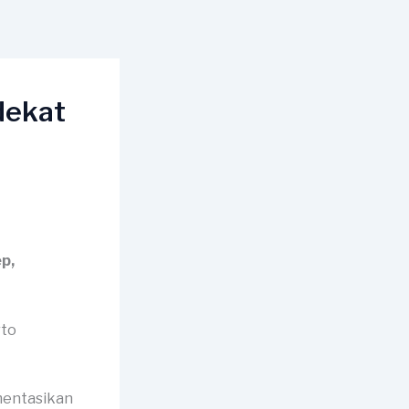
dekat
p,
mentasikan