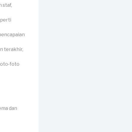
 staf,
perti
 pencapaian
 terakhir,
foto-foto
tema dan