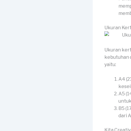
mempe
membe
Ukuran Kert
Ukuran kert
kebutuhan d
yaitu:
A4 (2
kesei
A5 (1
untuk
B5 (1
dari 
Kita Creati