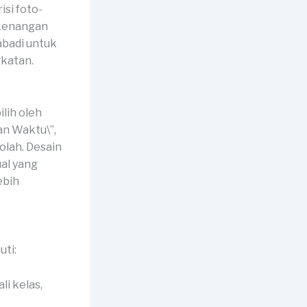
si foto-
n kenangan
abadi untuk
katan.
lih oleh
an Waktu\”,
olah. Desain
al yang
ebih
uti:
li kelas,