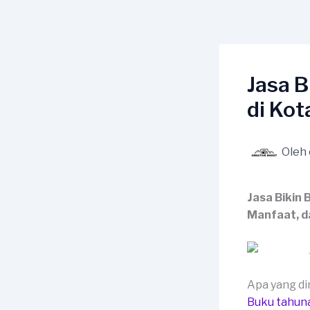
Lewati
ke
konten
Jasa 
di Kot
Oleh
Jasa Bikin
Manfaat, d
Apa yang d
Buku tahun