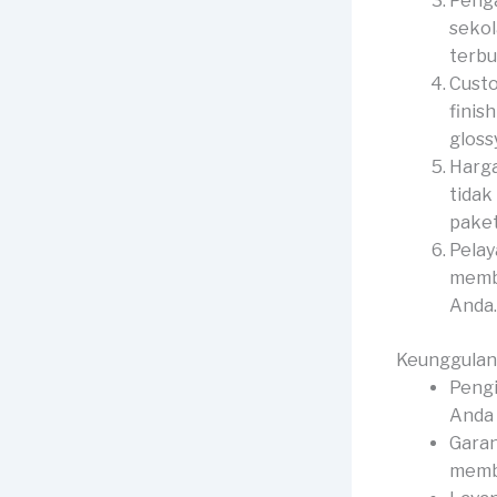
Peng
sekol
terbu
Custo
finis
gloss
Harga
tidak
paket
Pelay
membe
Anda.
Keunggulan
Pengi
Anda 
Garan
membe