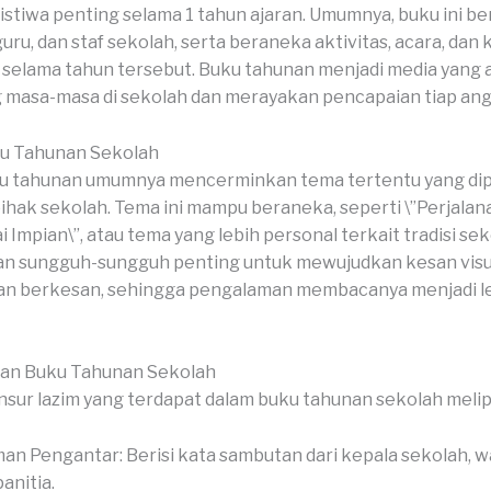
tiwa penting selama 1 tahun ajaran. Umumnya, buku ini beri
guru, dan staf sekolah, serta beraneka aktivitas, acara, da
i selama tahun tersebut. Buku tahunan menjadi media yang 
masa-masa di sekolah dan merayakan pencapaian tiap ang
u Tahunan Sekolah
u tahunan umumnya mencerminkan tema tertentu yang dipi
pihak sekolah. Tema ini mampu beraneka, seperti \”Perjalan
Impian\”, atau tema yang lebih personal terkait tradisi sek
an sungguh-sungguh penting untuk mewujudkan kesan visu
n berkesan, sehingga pengalaman membacanya menjadi l
ian Buku Tahunan Sekolah
sur lazim yang terdapat dalam buku tahunan sekolah melip
an Pengantar: Berisi kata sambutan dari kepala sekolah, wa
anitia.