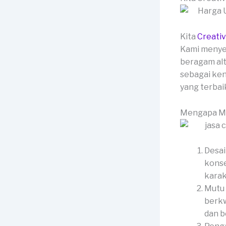
Kita
Creati
Kami menyed
beragam alt
sebagai ken
yang terbai
Mengapa Me
Desai
konse
karak
Mutu 
berkw
dan b