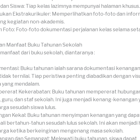
 dan Siswa: Tiap kelas lazimnya mempunyai halaman khusus.
ukan Ekstrakurikuler: Memperlihatkan foto-foto dan infor
ng kegiatan non-akademis.
 Foto: Foto-foto dokumentasi perjalanan kelas selama set
an Manfaat Buku Tahunan Sekolah
manfaat dari buku sekolah, diantaranya :
entasi: Buku tahunan ialah sarana dokumentasi kenangan
tidak ternilai. Tiap peristiwa penting diabadikan dengan vis
a yang mendalam.
ererat Kekerabatan: Buku tahunan mempererat hubungan
, guru, dan staf sekolah. Ini juga menjadi kenang-kenangan
rga sesudah siswa lulus.
gan Kekal: Buku tahunan menyimpan kenangan yang dapat 
li bertahun-tahun sesudah lulus sekolah. Ini akan menjadi 
rga ketika berkeinginan mengenang masa sekolah.
ngan dan Semangat: Melewati buku tahunan, siswa dapat