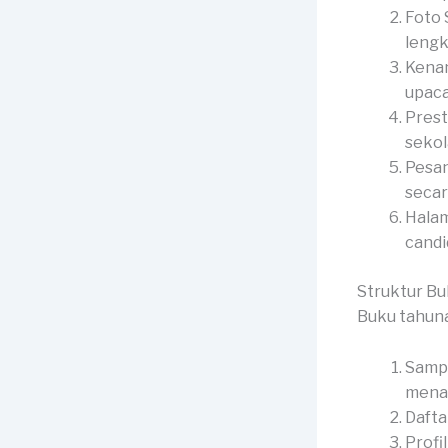
Foto 
lengk
Kenan
upaca
Prest
sekol
Pesan
secar
Halam
candid
Struktur B
Buku tahun
Sampu
menar
Dafta
Profi