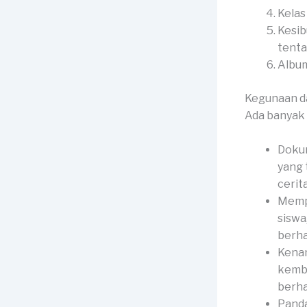
Kelas
Kesib
tenta
Album
Kegunaan d
Ada banyak 
Dokum
yang 
cerit
Memp
siswa
berha
Kenan
kemba
berha
Panda