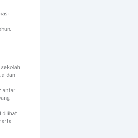
masi
ahun.
 sekolah
ual dan
 antar
 yang
dilihat
harta