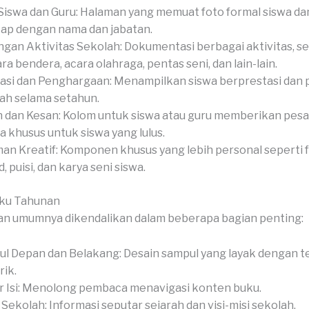
Siswa dan Guru: Halaman yang memuat foto formal siswa dan
ap dengan nama dan jabatan.
gan Aktivitas Sekolah: Dokumentasi berbagai aktivitas, se
ra bendera, acara olahraga, pentas seni, dan lain-lain.
asi dan Penghargaan: Menampilkan siswa berprestasi dan
ah selama setahun.
 dan Kesan: Kolom untuk siswa atau guru memberikan pesan
a khusus untuk siswa yang lulus.
an Kreatif: Komponen khusus yang lebih personal seperti 
, puisi, dan karya seni siswa.
uku Tahunan
an umumnya dikendalikan dalam beberapa bagian penting:
l Depan dan Belakang: Desain sampul yang layak dengan 
ik.
r Isi: Menolong pembaca menavigasi konten buku.
l Sekolah: Informasi seputar sejarah dan visi-misi sekolah.