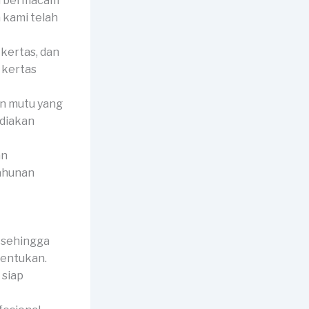
i bermacam
 kami telah
 kertas, dan
 kertas
n mutu yang
ediakan
an
tahunan
 sehingga
tentukan.
 siap