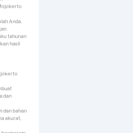
olah Anda.
gan
buku tahunan
kan hasil
mbuat
a dan
n dan bahan
a akurat,