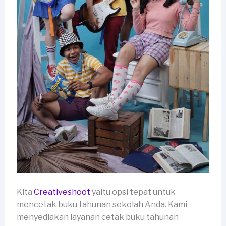
Kita
Creativeshoot
yaitu opsi tepat untuk
mencetak buku tahunan sekolah Anda. Kami
menyediakan layanan cetak buku tahunan