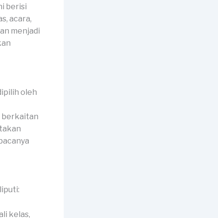
i berisi
s, acara,
nan menjadi
kan
pilih oleh
l berkaitan
ptakan
mbacanya
puti:
li kelas,