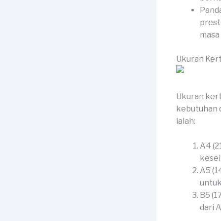
Panda
prest
masa 
Ukuran Kert
Ukuran kert
kebutuhan d
ialah:
A4 (2
kesei
A5 (1
untuk
B5 (1
dari 