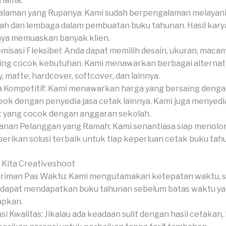
 lama.
laman yang Rupanya: Kami sudah berpengalaman melayani
ah dan lembaga dalam pembuatan buku tahunan. Hasil kary
ya memuaskan banyak klien.
misasi Fleksibel: Anda dapat memilih desain, ukuran, macam
hing cocok kebutuhan. Kami menawarkan berbagai alternati
y, matte, hardcover, softcover, dan lainnya.
 Kompetitif: Kami menawarkan harga yang bersaing denga
eok dengan penyedia jasa cetak lainnya. Kami juga menyed
 yang cocok dengan anggaran sekolah.
anan Pelanggan yang Ramah: Kami senantiasa siap menolo
rikan solusi terbaik untuk tiap keperluan cetak buku tah
 Kita Creativeshoot
riman Pas Waktu: Kami mengutamakan ketepatan waktu, 
dapat mendapatkan buku tahunan sebelum batas waktu y
apkan.
si Kwalitas: Jikalau ada keadaan sulit dengan hasil cetakan,