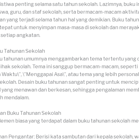
tiwa penting selama satu tahun sekolah. Lazimnya, buku in
iswa, guru, dan staf sekolah, serta bermacam-macam aktivita
n yang terjadi selama tahun hal yang demikian. Buku tahu
 tepat untuk menyimpan masa-masa di sekolah dan meraya
setiap angkatan.
u Tahunan Sekolah
u tahunan umumnya menggambarkan tema tertentu yang di
pihak sekolah. Tema ini sanggup bermacam-macam, seperti
n Waktu\”, \”Menggapai Asa\”, atau tema yang lebih persona
ekolah. Desain buku tahunan sangat penting untuk menci
al yang menawan dan berkesan, sehingga pengalaman me
ih mendalam.
ian Buku Tahunan Sekolah
emen biasa yang terdapat dalam buku tahunan sekolah meli
an Pengantar: Berisi kata sambutan dari kepala sekolah, wa