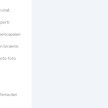
 staf,
perti
 pencapaian
 terakhir,
foto-foto
 tema dan