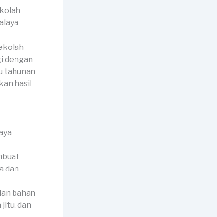
ekolah
sekolah
gi dengan
ku tahunan
an hasil
mbuat
a dan
dan bahan
jitu, dan