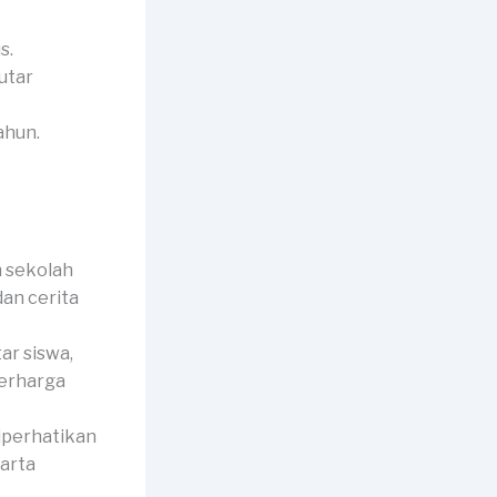
s.
utar
ahun.
 sekolah
dan cerita
r siswa,
berharga
iperhatikan
harta