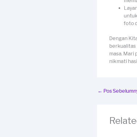
membe
Layan
untuk
foto 
Dengan Kit
berkualitas
masa. Mari 
nikmati has
←
Pos Sebelumn
Relate