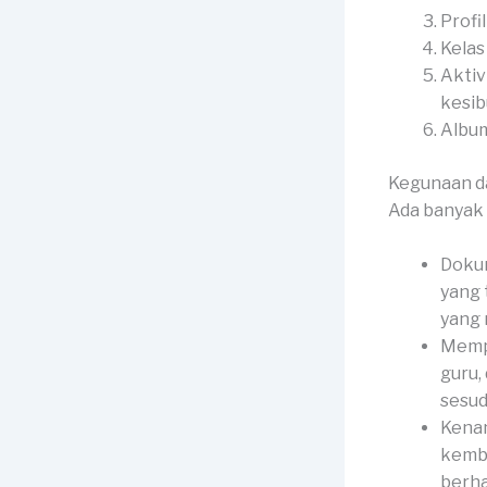
Profi
Kelas
Aktiv
kesib
Album
Kegunaan d
Ada banyak 
Dokum
yang 
yang
Mempe
guru,
sesud
Kenan
kemba
berha