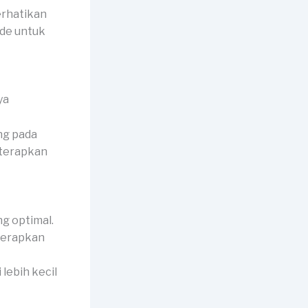
erhatikan
ide untuk
ng pada
iterapkan
g optimal.
iterapkan
 lebih kecil