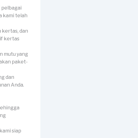
 pelbagai
a kami telah
 kertas, dan
f kertas
n mutu yang
iakan paket-
ng dan
unan Anda.
sehingga
ang
 kami siap