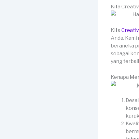
Kita Creati
Kita
Creati
Anda. Kami 
beraneka pi
sebagai ken
yang terbai
Kenapa Mem
Desai
konse
karak
Kwali
bermu