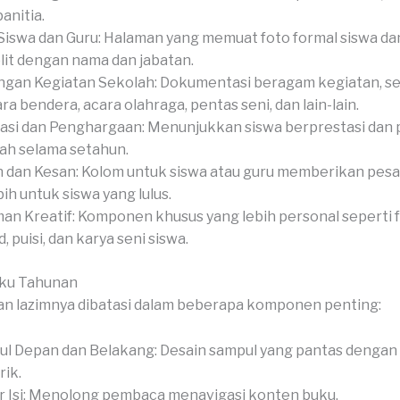
anitia.
Siswa dan Guru: Halaman yang memuat foto formal siswa dan
it dengan nama dan jabatan.
gan Kegiatan Sekolah: Dokumentasi beragam kegiatan, se
ra bendera, acara olahraga, pentas seni, dan lain-lain.
asi dan Penghargaan: Menunjukkan siswa berprestasi dan
ah selama setahun.
 dan Kesan: Kolom untuk siswa atau guru memberikan pesan
bih untuk siswa yang lulus.
an Kreatif: Komponen khusus yang lebih personal seperti 
, puisi, dan karya seni siswa.
uku Tahunan
n lazimnya dibatasi dalam beberapa komponen penting:
l Depan dan Belakang: Desain sampul yang pantas dengan
ik.
r Isi: Menolong pembaca menavigasi konten buku.