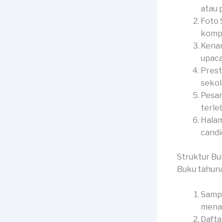
atau p
Foto 
kompl
Kenan
upaca
Prest
sekol
Pesan
terle
Halam
candid
Struktur B
Buku tahuna
Sampu
menar
Dafta