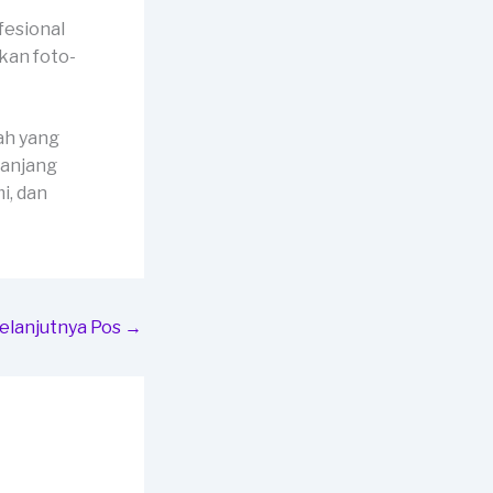
fesional
kan foto-
ah yang
panjang
i, dan
elanjutnya Pos
→