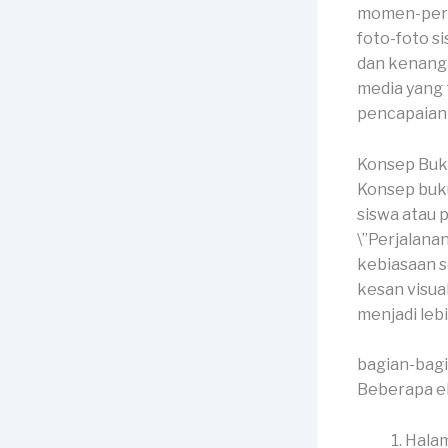
momen-peris
foto-foto s
dan kenanga
media yang
pencapaian 
Konsep Buk
Konsep buk
siswa atau 
\”Perjalana
kebiasaan s
kesan visu
menjadi leb
bagian-bag
Beberapa el
Halam