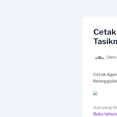
Lewati
ke
konten
Cetak
Tasik
Oleh
Cetak Agen
Keunggula
Apa yang d
Buku tahun