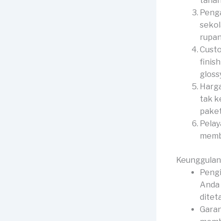
tahan
Penga
sekol
rupan
Custo
finis
gloss
Harga
tak k
paket
Pelay
membe
Keunggulan
Pengi
Anda 
ditet
Garan