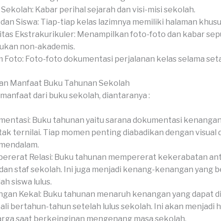
l Sekolah: Kabar perihal sejarah dan visi-misi sekolah.
 dan Siswa: Tiap-tiap kelas lazimnya memiliki halaman khusu
itas Ekstrakurikuler: Menampilkan foto-foto dan kabar sep
ukan non-akademis.
 Foto: Foto-foto dokumentasi perjalanan kelas selama set
an Manfaat Buku Tahunan Sekolah
manfaat dari buku sekolah, diantaranya :
entasi: Buku tahunan yaitu sarana dokumentasi kenangan
tak ternilai. Tiap momen penting diabadikan dengan visual 
 mendalam.
rerat Relasi: Buku tahunan mempererat kekerabatan anta
 dan staf sekolah. Ini juga menjadi kenang-kenangan yang 
ah siswa lulus.
gan Kekal: Buku tahunan menaruh kenangan yang dapat d
li bertahun-tahun setelah lulus sekolah. Ini akan menjadi 
rga saat berkeinginan mengenang masa sekolah.