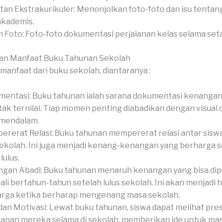
tan Ekstrakurikuler: Menonjolkan foto-foto dan isu tentan
akademis.
 Foto: Foto-foto dokumentasi perjalanan kelas selama set
an Manfaat Buku Tahunan Sekolah
manfaat dari buku sekolah, diantaranya :
entasi: Buku tahunan ialah sarana dokumentasi kenangan
tak ternilai. Tiap momen penting diabadikan dengan visual 
 mendalam.
rerat Relasi: Buku tahunan mempererat relasi antar siswa,
sekolah. Ini juga menjadi kenang-kenangan yang berharga 
lulus.
gan Abadi: Buku tahunan menaruh kenangan yang bisa di
li bertahun-tahun setelah lulus sekolah. Ini akan menjadi 
rga ketika berharap mengenang masa sekolah.
dan Motivasi: Lewat buku tahunan, siswa dapat melihat pres
lanan mereka selama di sekolah, memberikan ide untuk ma