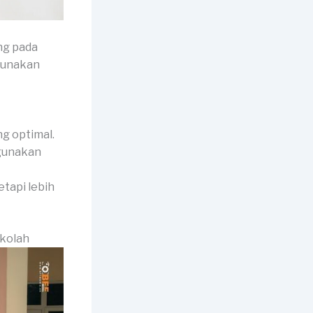
ng pada
igunakan
g optimal.
igunakan
etapi lebih
ekolah