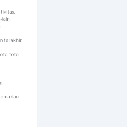
ivitas,
lain.
n
 terakhir,
foto-foto
g:
tema dan