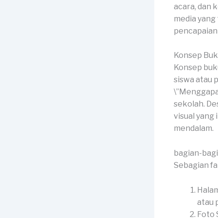
acara, dan 
media yang
pencapaian 
Konsep Buk
Konsep buku
siswa atau p
\”Menggapai
sekolah. De
visual yang
mendalam.
bagian-bag
Sebagian f
Halam
atau p
Foto 