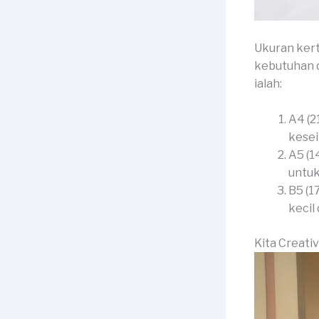
Ukuran kert
kebutuhan d
ialah:
A4 (2
kesei
A5 (1
untuk
B5 (1
kecil
Kita Creati