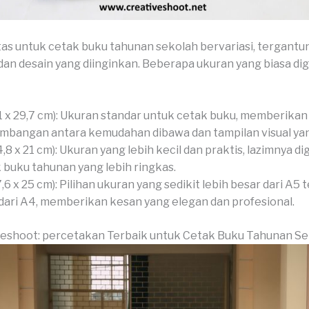
as untuk cetak buku tahunan sekolah bervariasi, tergantu
an desain yang diinginkan. Beberapa ukuran yang biasa d
1 x 29,7 cm): Ukuran standar untuk cetak buku, memberikan
mbangan antara kemudahan dibawa dan tampilan visual yan
4,8 x 21 cm): Ukuran yang lebih kecil dan praktis, lazimnya d
 buku tahunan yang lebih ringkas.
7,6 x 25 cm): Pilihan ukuran yang sedikit lebih besar dari A5 t
 dari A4, memberikan kesan yang elegan dan profesional.
veshoot: percetakan Terbaik untuk Cetak Buku Tahunan S