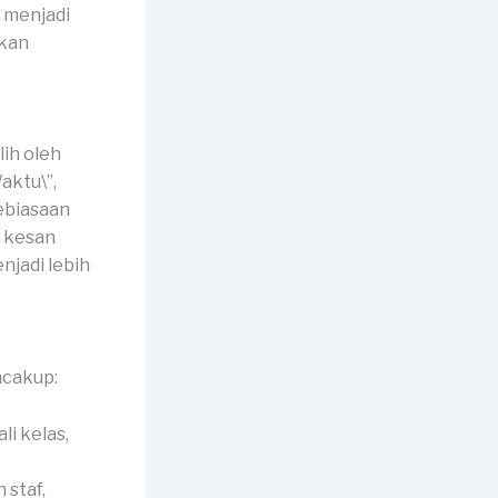
 menjadi
akan
ih oleh
aktu\”,
ebiasaan
n kesan
jadi lebih
ncakup:
li kelas,
 staf,