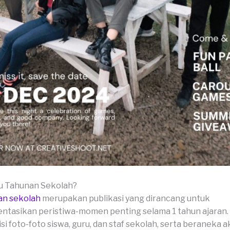
ku Tahunan Sekolah?
an sekolah
merupakan publikasi yang dirancang untuk
tasikan peristiwa-momen penting selama 1 tahun ajaran.
isi foto-foto siswa, guru, dan staf sekolah, serta beraneka ak