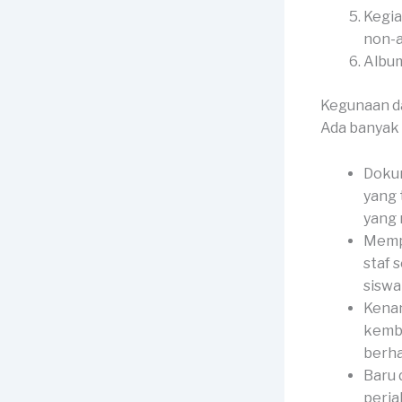
Kegia
non-
Album
Kegunaan d
Ada banyak 
Dokum
yang 
yang
Mempe
staf 
siswa 
Kenan
kemba
berha
Baru 
perja