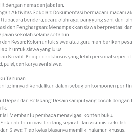
it dengan nama dan jabatan.
gan Aktivitas Sekolah: Dokumentasi bermacam-macam akt
ti upacara bendera, acara olahraga, panggung seni, dan lain-
asi dan Penghargaan: Menampakkan siswa berprestasi da
paian sekolah selama setahun.
 dan Kesan: Kolom untuk siswa atau guru memberikan pesan
-lebih untuk siswa yang lulus.
an Kreatif: Komponen khusus yang lebih personal seperti 
, puisi, dan karya seni siswa.
uku Tahunan
n lazimnya dikendalikan dalam sebagian komponen pentin
l Depan dan Belakang: Desain sampul yang cocok dengan 
ik.
r Isi: Membantu pembaca menavigasi konten buku.
l Sekolah: Informasi tentang sejarah dan visi-misi sekolah.
 dan Siswa: Tiap kelas biasanya memiliki halaman khusus.