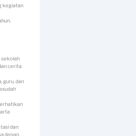
g kegiatan
ahun.
 sekolah
dan cerita
 guru, dan
sesudah
perhatikan
harta
tasi dan
sa depan.