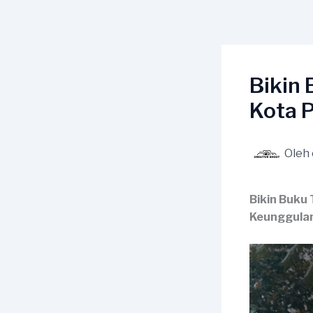
Lewati
ke
konten
Bikin
Kota 
Oleh
Bikin Buku
Keunggula