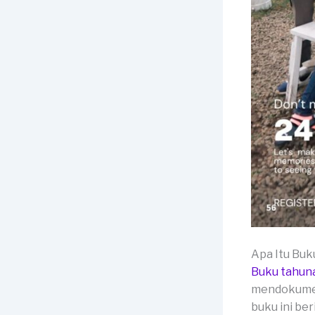
Apa Itu Bu
Buku tahun
mendokumen
buku ini ber