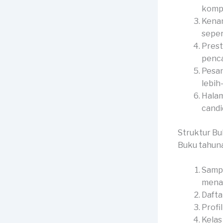
kompl
Kenan
seper
Prest
penca
Pesan
lebih
Halam
candid
Struktur B
Buku tahuna
Sampu
menar
Dafta
Profi
Kelas