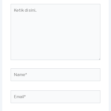
Ketik
di
sini..
Name*
Email*