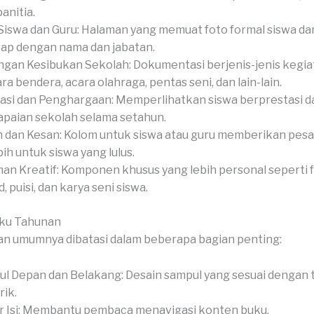
anitia.
Siswa dan Guru: Halaman yang memuat foto formal siswa dan
ap dengan nama dan jabatan.
gan Kesibukan Sekolah: Dokumentasi berjenis-jenis kegiat
ra bendera, acara olahraga, pentas seni, dan lain-lain.
asi dan Penghargaan: Memperlihatkan siswa berprestasi d
paian sekolah selama setahun.
 dan Kesan: Kolom untuk siswa atau guru memberikan pesan
bih untuk siswa yang lulus.
an Kreatif: Komponen khusus yang lebih personal seperti 
, puisi, dan karya seni siswa.
uku Tahunan
n umumnya dibatasi dalam beberapa bagian penting:
l Depan dan Belakang: Desain sampul yang sesuai dengan
ik.
r Isi: Membantu pembaca menavigasi konten buku.