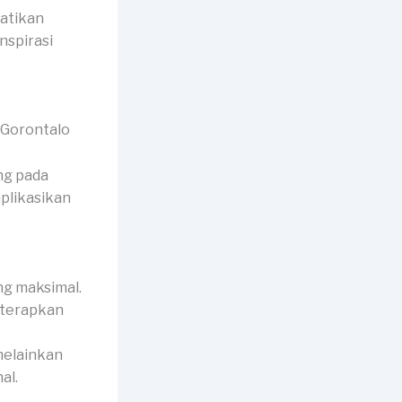
atikan
nspirasi
ng pada
plikasikan
ng maksimal.
diterapkan
 melainkan
al.