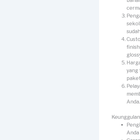
bahan
cerma
Penga
sekol
sudah
Custo
finis
gloss
Harga
yang 
paket
Pelay
membe
Anda.
Keunggulan
Pengi
Anda 