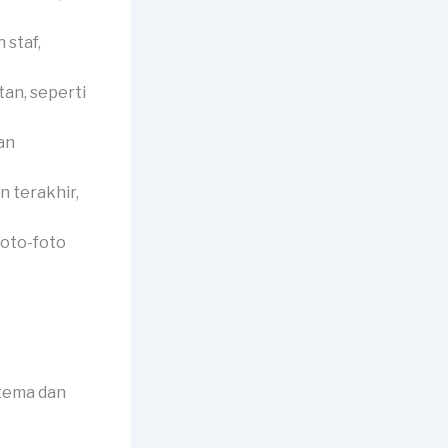
 staf,
an, seperti
an
 terakhir,
foto-foto
 tema dan