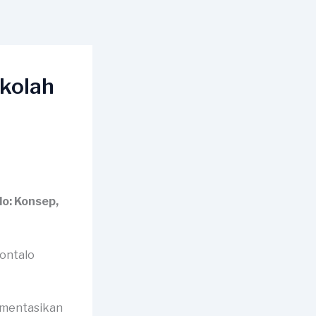
kolah
o: Konsep,
umentasikan