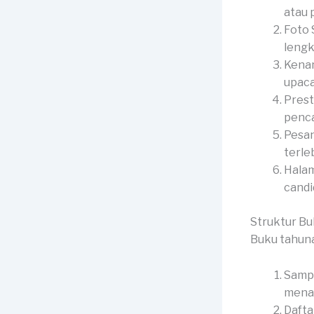
atau p
Foto 
lengk
Kenan
upaca
Prest
penca
Pesan
terle
Halam
candid
Struktur B
Buku tahuna
Sampu
menar
Dafta