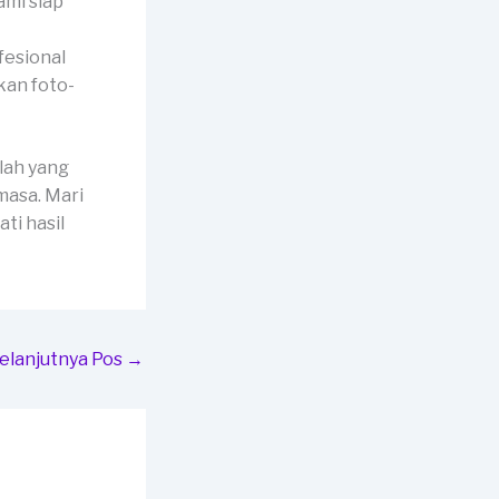
ami siap
fesional
kan foto-
lah yang
masa. Mari
ti hasil
elanjutnya Pos
→