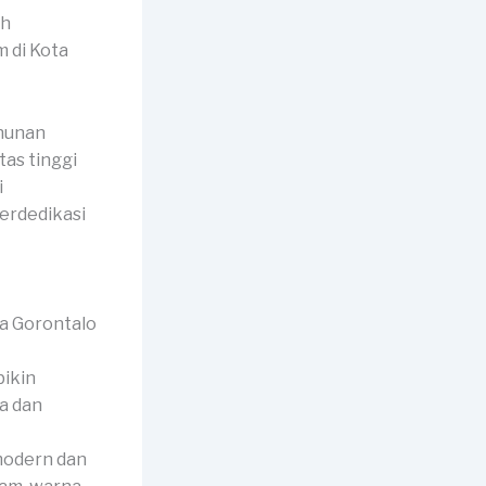
ah
ahunan
as tinggi
i
erdedikasi
bikin
a dan
modern dan