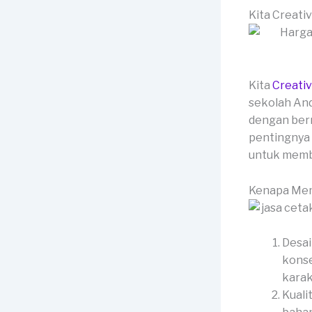
Kita Creati
Kita
Creati
sekolah And
dengan ber
pentingnya 
untuk membe
Kenapa Mem
Desai
konse
karak
Kuali