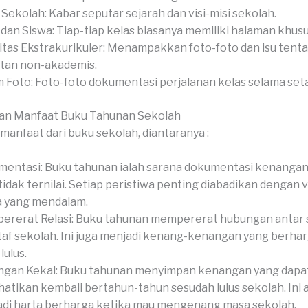
l Sekolah: Kabar seputar sejarah dan visi-misi sekolah.
 dan Siswa: Tiap-tiap kelas biasanya memiliki halaman khusu
itas Ekstrakurikuler: Menampakkan foto-foto dan isu tent
tan non-akademis.
 Foto: Foto-foto dokumentasi perjalanan kelas selama set
an Manfaat Buku Tahunan Sekolah
manfaat dari buku sekolah, diantaranya :
entasi: Buku tahunan ialah sarana dokumentasi kenangan
tidak ternilai. Setiap peristiwa penting diabadikan dengan v
a yang mendalam.
rerat Relasi: Buku tahunan mempererat hubungan antar s
taf sekolah. Ini juga menjadi kenang-kenangan yang berha
lulus.
gan Kekal: Buku tahunan menyimpan kenangan yang dapa
hatikan kembali bertahun-tahun sesudah lulus sekolah. Ini 
di harta berharga ketika mau mengenang masa sekolah.