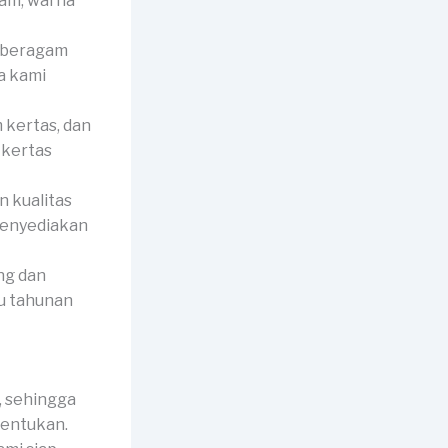
jam, warna
i beragam
a kami
 kertas, dan
 kertas
 kualitas
 menyediakan
ng dan
ku tahunan
 sehingga
tentukan.