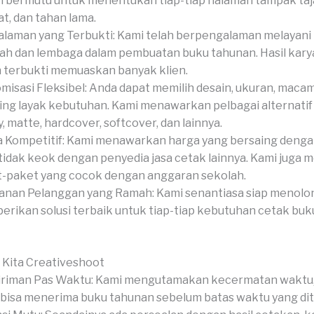
 bermutu untuk menentukan tiap-tiap halaman tampak ta
t, dan tahan lama.
laman yang Terbukti: Kami telah berpengalaman melayan
ah dan lembaga dalam pembuatan buku tahunan. Hasil kary
 terbukti memuaskan banyak klien.
misasi Fleksibel: Anda dapat memilih desain, ukuran, macam
hing layak kebutuhan. Kami menawarkan pelbagai alternatif
y, matte, hardcover, softcover, dan lainnya.
 Kompetitif: Kami menawarkan harga yang bersaing dengan
tidak keok dengan penyedia jasa cetak lainnya. Kami juga
-paket yang cocok dengan anggaran sekolah.
anan Pelanggan yang Ramah: Kami senantiasa siap menolo
rikan solusi terbaik untuk tiap-tiap kebutuhan cetak bu
 Kita Creativeshoot
riman Pas Waktu: Kami mengutamakan kecermatan waktu,
bisa menerima buku tahunan sebelum batas waktu yang di