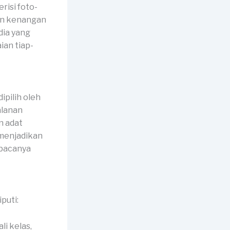
risi foto-
dan kenangan
dia yang
an tiap-
pilih oleh
alanan
n adat
 menjadikan
mbacanya
puti:
li kelas,