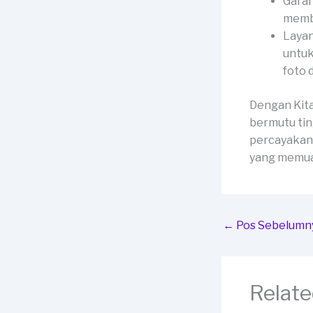
Garan
membe
Layan
untuk
foto 
Dengan Kit
bermutu tin
percayakan 
yang memua
←
Pos Sebelumn
Relate