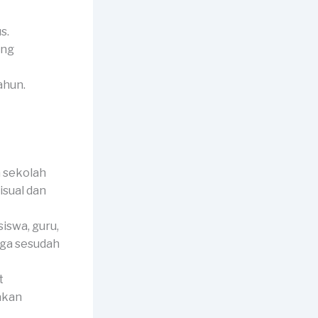
s.
ang
ahun.
 sekolah
isual dan
iswa, guru,
rga sesudah
t
akan