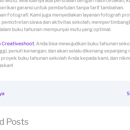
si Mutu: Seandainya ada persoalan dengan hasil cetakan, k
rikan garansi untuk pembetulan tanpa tarif tambahan.
an Fotografi: Kami juga menyediakan layanan fotografi pro
 pemotretan siswa dan aktivitas sekolah, mempertimbang
dalam buku tahunan mempunyai mutu yang optimal.
a
Creativeshoot
, Anda bisa mewujudkan buku tahunan seko
ggi, penuh kenangan, dan akan selalu dikenang sepanjang 
proyek buku tahunan sekolah Anda kepada kami, dan nikma
skan!
ya
S
d Posts