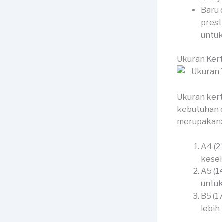
Baru 
prest
untuk
Ukuran Kert
Ukuran kert
kebutuhan d
merupakan:
A4 (2
kesei
A5 (1
untuk
B5 (1
lebih