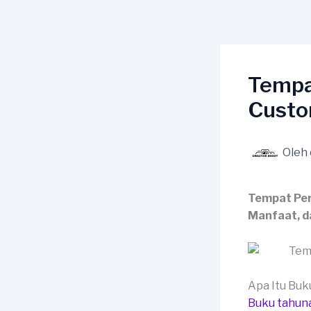
Lewati
ke
konten
Tempa
Custo
Oleh
Tempat Per
Manfaat, d
Apa Itu Bu
Buku tahun