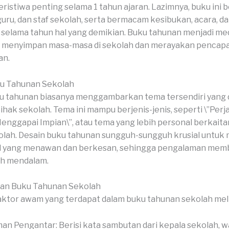
ristiwa penting selama 1 tahun ajaran. Lazimnya, buku ini be
 guru, dan staf sekolah, serta bermacam kesibukan, acara, 
i selama tahun hal yang demikian. Buku tahunan menjadi me
k menyimpan masa-masa di sekolah dan merayakan pencapai
an.
u Tahunan Sekolah
 tahunan biasanya menggambarkan tema tersendiri yang di
ihak sekolah. Tema ini mampu berjenis-jenis, seperti \”Perj
Menggapai Impian\”, atau tema yang lebih personal berkaita
kolah. Desain buku tahunan sungguh-sungguh krusial untuk
al yang menawan dan berkesan, sehingga pengalaman me
ih mendalam.
ian Buku Tahunan Sekolah
ktor awam yang terdapat dalam buku tahunan sekolah meli
an Pengantar: Berisi kata sambutan dari kepala sekolah, wa