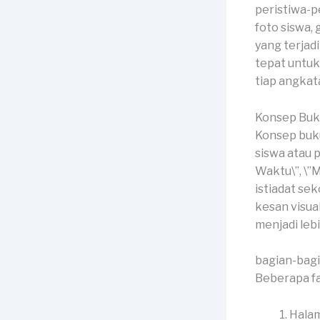
peristiwa-pe
foto siswa,
yang terjad
tepat untu
tiap angkat
Konsep Buk
Konsep buku
siswa atau p
Waktu\”, \”
istiadat se
kesan visu
menjadi leb
bagian-bag
Beberapa fa
Halam