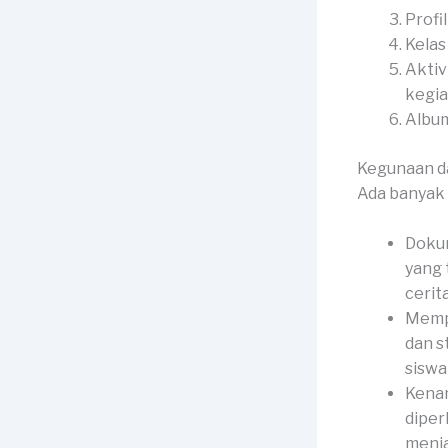
Profi
Kelas
Aktiv
kegia
Album
Kegunaan d
Ada banyak 
Dokum
yang 
cerit
Mempe
dan s
siswa 
Kenan
diper
menja