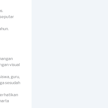
s.
 seputar
ahun.
enangan
ngan visual
iswa, guru,
rga sesudah
perhatikan
harta