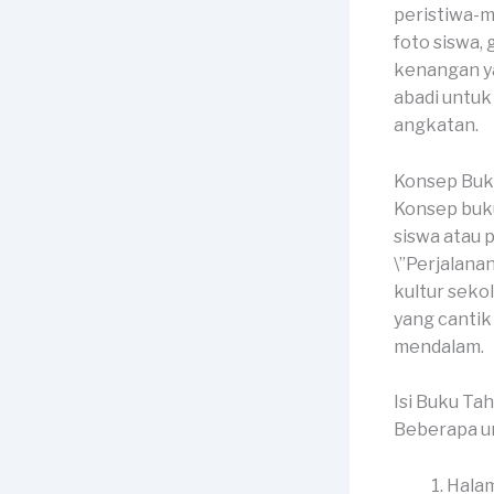
peristiwa-m
foto siswa, 
kenangan ya
abadi untu
angkatan.
Konsep Buk
Konsep buku
siswa atau 
\”Perjalana
kultur seko
yang canti
mendalam.
Isi Buku Ta
Beberapa un
Halam