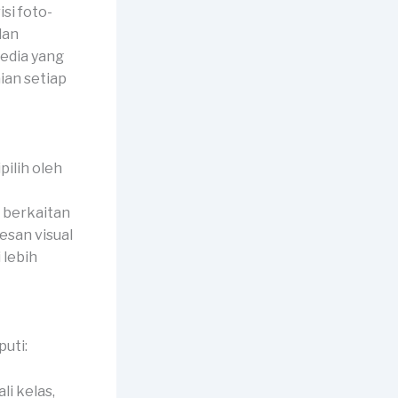
si foto-
dan
edia yang
ian setiap
ilih oleh
l berkaitan
esan visual
 lebih
uti:
li kelas,