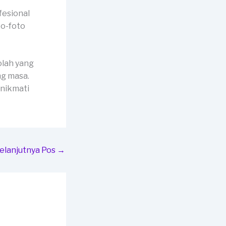
fesional
to-foto
olah yang
ng masa.
 nikmati
elanjutnya Pos
→