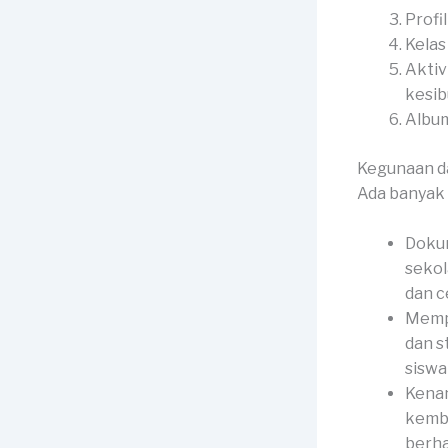
Profi
Kelas
Aktiv
kesib
Album
Kegunaan d
Ada banyak 
Doku
sekol
dan c
Mempe
dan s
siswa 
Kenan
kemba
berha