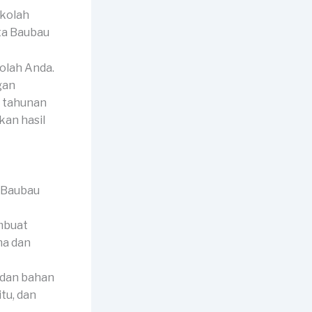
ekolah
olah Anda.
gan
u tahunan
an hasil
mbuat
ma dan
 dan bahan
tu, dan