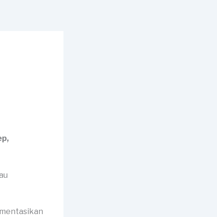
ep,
umentasikan