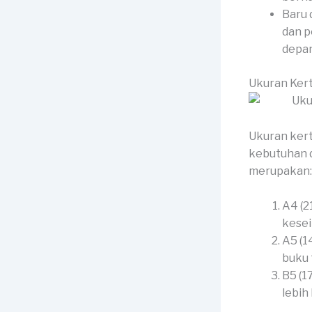
Baru 
dan p
depan
Ukuran Kert
Ukuran kert
kebutuhan 
merupakan:
A4 (2
kesei
A5 (1
buku 
B5 (1
lebih