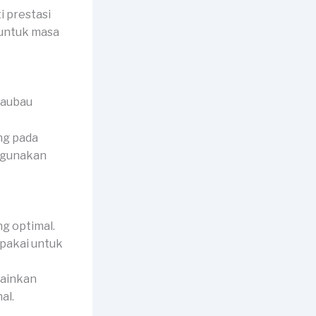
 prestasi
 untuk masa
ng pada
igunakan
g optimal.
ipakai untuk
lainkan
al.