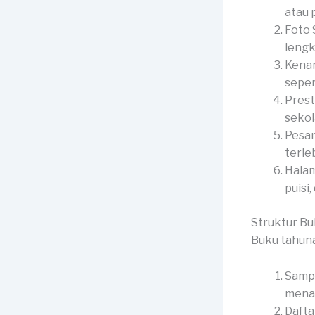
atau p
Foto 
lengk
Kena
seper
Prest
sekol
Pesan
terle
Halam
puisi,
Struktur B
Buku tahuna
Sampu
menar
Dafta