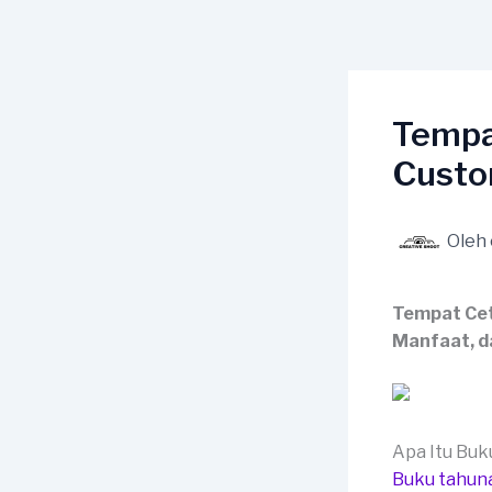
Lewati
ke
konten
Tempa
Custo
Oleh
Tempat Cet
Manfaat, d
Apa Itu Bu
Buku tahun