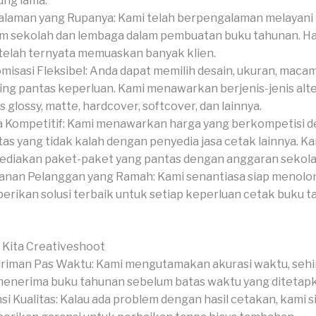
ng lama.
laman yang Rupanya: Kami telah berpengalaman melayan
 sekolah dan lembaga dalam pembuatan buku tahunan. Has
telah ternyata memuaskan banyak klien.
misasi Fleksibel: Anda dapat memilih desain, ukuran, macam
hing pantas keperluan. Kami menawarkan berjenis-jenis alte
s glossy, matte, hardcover, softcover, dan lainnya.
 Kompetitif: Kami menawarkan harga yang berkompetisi 
tas yang tidak kalah dengan penyedia jasa cetak lainnya. Ka
diakan paket-paket yang pantas dengan anggaran sekola
anan Pelanggan yang Ramah: Kami senantiasa siap menolo
rikan solusi terbaik untuk setiap keperluan cetak buku 
 Kita Creativeshoot
riman Pas Waktu: Kami mengutamakan akurasi waktu, seh
menerima buku tahunan sebelum batas waktu yang ditetap
si Kualitas: Kalau ada problem dengan hasil cetakan, kami s