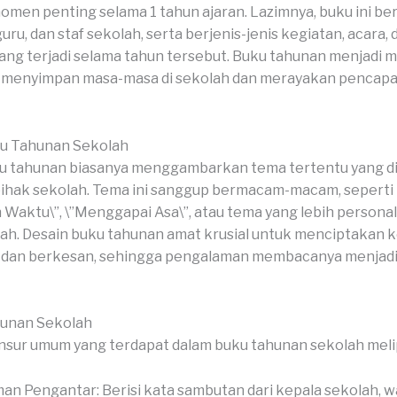
omen penting selama 1 tahun ajaran. Lazimnya, buku ini beri
guru, dan staf sekolah, serta berjenis-jenis kegiatan, acara, 
ng terjadi selama tahun tersebut. Buku tahunan menjadi m
k menyimpan masa-masa di sekolah dan merayakan pencapa
u Tahunan Sekolah
 tahunan biasanya menggambarkan tema tertentu yang dip
pihak sekolah. Tema ini sanggup bermacam-macam, seperti
n Waktu\”, \”Menggapai Asa\”, atau tema yang lebih persona
lah. Desain buku tahunan amat krusial untuk menciptakan k
k dan berkesan, sehingga pengalaman membacanya menjadi
hunan Sekolah
sur umum yang terdapat dalam buku tahunan sekolah melip
an Pengantar: Berisi kata sambutan dari kepala sekolah, wa