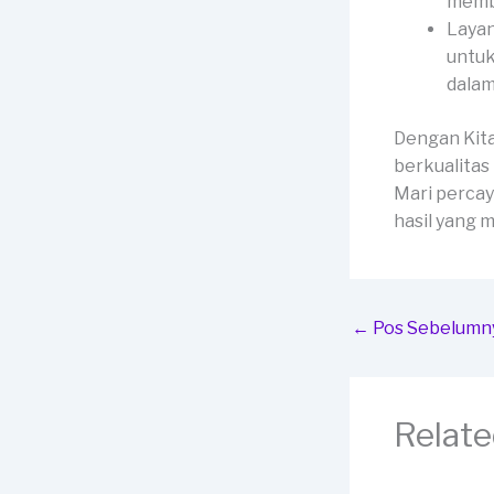
membe
Layan
untuk
dalam
Dengan Kit
berkualitas
Mari percay
hasil yang
←
Pos Sebelumn
Relate