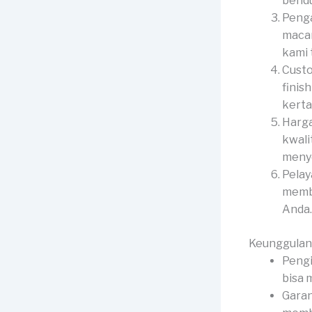
bendu
Penga
macam
kami 
Custo
finis
kerta
Harga
kwali
menye
Pelay
membe
Anda.
Keunggulan
Pengi
bisa 
Garan