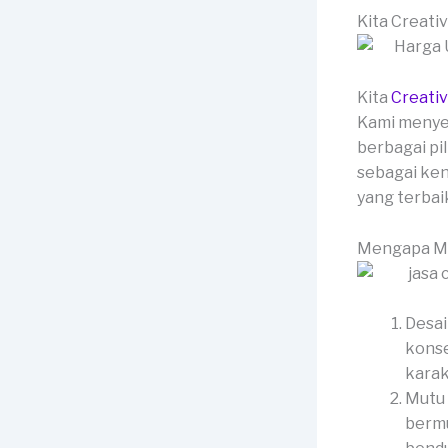
Kita Creati
Kita
Creati
Kami menyed
berbagai pi
sebagai ken
yang terbai
Mengapa Me
Desai
konse
karak
Mutu 
bermu