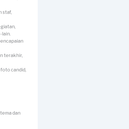
 staf,
giatan,
lain.
pencapaian
 terakhir,
foto candid,
 tema dan