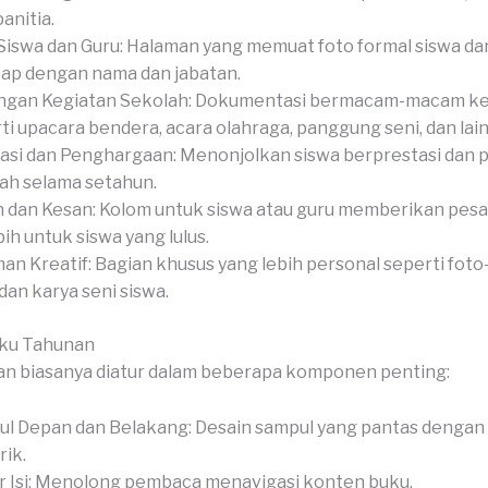
anitia.
Siswa dan Guru: Halaman yang memuat foto formal siswa dan
ap dengan nama dan jabatan.
ngan Kegiatan Sekolah: Dokumentasi bermacam-macam ke
ti upacara bendera, acara olahraga, panggung seni, dan lain-
asi dan Penghargaan: Menonjolkan siswa berprestasi dan 
ah selama setahun.
 dan Kesan: Kolom untuk siswa atau guru memberikan pesan
bih untuk siswa yang lulus.
an Kreatif: Bagian khusus yang lebih personal seperti foto-
 dan karya seni siswa.
uku Tahunan
n biasanya diatur dalam beberapa komponen penting:
l Depan dan Belakang: Desain sampul yang pantas dengan
ik.
r Isi: Menolong pembaca menavigasi konten buku.