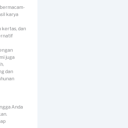
i bermacam-
il karya
 kertas, dan
rnatif
dengan
mi juga
h.
ng dan
tahunan
ingga Anda
kan.
iap