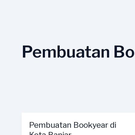
Lewati
ke
konten
Pembuatan Boo
Pembuatan Bookyear di
Pembuatan
Bookyear
Kota Banjar