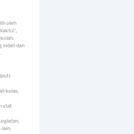
ih oleh
Waktu\”,
ekolah.
g indah dan
.
puti:
li kelas,
 staf,
egiatan,
lain.