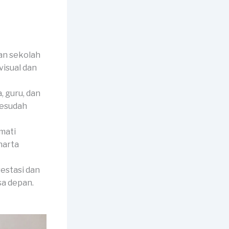
an sekolah
visual dan
 guru, dan
sesudah
mati
harta
estasi dan
sa depan.