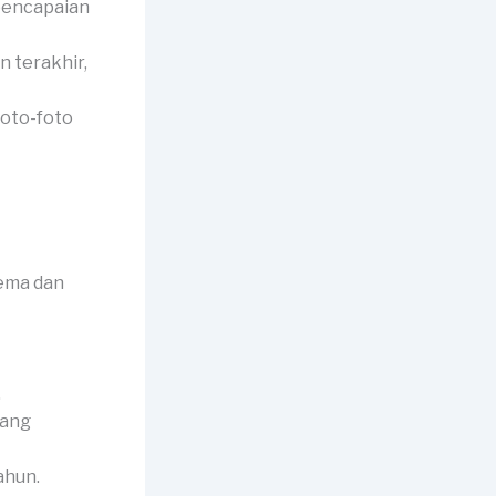
pencapaian
 terakhir,
foto-foto
tema dan
.
tang
ahun.