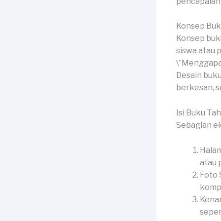
pencapaian 
Konsep Buk
Konsep buku
siswa atau p
\”Menggapai 
Desain buku
berkesan, 
Isi Buku Ta
Sebagian el
Halam
atau p
Foto 
kompl
Kena
seper