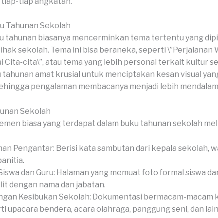
tiap-tiap angkatan.
u Tahunan Sekolah
 tahunan biasanya mencerminkan tema tertentu yang dipil
ihak sekolah. Tema ini bisa beraneka, seperti \”Perjalanan 
Cita-cita\”, atau tema yang lebih personal terkait kultur s
 tahunan amat krusial untuk menciptakan kesan visual yan
sehingga pengalaman membacanya menjadi lebih mendalam
hunan Sekolah
emen biasa yang terdapat dalam buku tahunan sekolah meli
an Pengantar: Berisi kata sambutan dari kepala sekolah, wa
anitia.
Siswa dan Guru: Halaman yang memuat foto formal siswa dan
it dengan nama dan jabatan.
ngan Kesibukan Sekolah: Dokumentasi bermacam-macam k
ti upacara bendera, acara olahraga, panggung seni, dan lain-