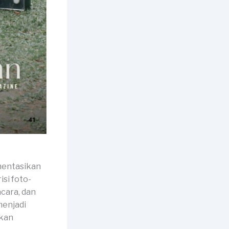
mentasikan
si foto-
cara, dan
menjadi
akan