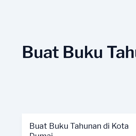
Lewati
ke
konten
Buat Buku Tah
Buat Buku Tahunan di Kota
Buat
Buku
Dumai