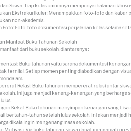
 dan Siswa: Tiap kelas umumnya mempunyai halaman khusus
ukan Ekstrakurikuler: Menampakkan foto-foto dan kabar p
ukan non-akademis.
 Foto: Foto-foto dokumentasi perjalanan kelas selama set
an Manfaat Buku Tahunan Sekolah
manfaat dari buku sekolah, diantaranya :
entasi: Buku tahunan yaitu sarana dokumentasi kenangan
tak ternilai. Setiap momen penting diabadikan dengan visua
 mendalam.
rerat Relasi: Buku tahunan mempererat relasi antar siswa,
sekolah. Ini juga menjadi kenang-kenangan yang berharga 
lulus.
gan Kekal: Buku tahunan menyimpan kenangan yang bisa 
li bertahun-tahun setelah lulus sekolah. Ini akan menjadi 
rga dikala ingin mengenang masa sekolah.
an Motivasi: Via buku tahunan, siswa dapat mengamati prest