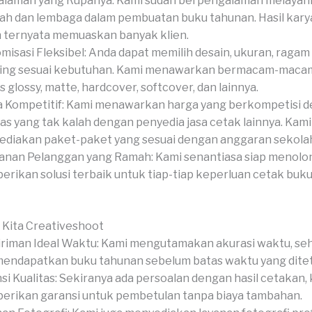
laman yang Rupanya: Kami sudah berpengalaman melayan
ah dan lembaga dalam pembuatan buku tahunan. Hasil kary
 ternyata memuaskan banyak klien.
misasi Fleksibel: Anda dapat memilih desain, ukuran, ragam
hing sesuai kebutuhan. Kami menawarkan bermacam-macam
s glossy, matte, hardcover, softcover, dan lainnya.
 Kompetitif: Kami menawarkan harga yang berkompetisi 
tas yang tak kalah dengan penyedia jasa cetak lainnya. Kami
diakan paket-paket yang sesuai dengan anggaran sekola
anan Pelanggan yang Ramah: Kami senantiasa siap menolo
rikan solusi terbaik untuk tiap-tiap keperluan cetak buk
 Kita Creativeshoot
riman Ideal Waktu: Kami mengutamakan akurasi waktu, se
mendapatkan buku tahunan sebelum batas waktu yang dite
si Kualitas: Sekiranya ada persoalan dengan hasil cetakan, 
rikan garansi untuk pembetulan tanpa biaya tambahan.