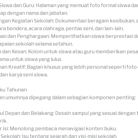
Siswa dan Guru: Halaman yang memuat foto formal siswa dan
ap dengan nama dan jabatan.
gan Kegiatan Sekolah: Dokumentasi beragam kesibukan, 
ra bendera, acara olahraga, pentas seni, dan lain-lain.
asi dan Penghargaan: Memperlihatkan siswa berprestasi d
paian sekolah selama setahun.
 dan Kesan: Kolom untuk siswa atau guru memberikan pesan
ama untuk siswa yang lulus.
an Kreatif: Bagian khusus yang lebih personal seperti foto-
 dan karya seni siswa.
uku Tahunan
an umumnya dipegang dalam sebagian komponen penting:
l Depan dan Belakang: Desain sampul yang sesuai dengan
ik.
r Isi: Menolong pembaca menavigasi konten buku.
l Sekolah: Isu tentang sejarah dan visi-misi sekolah.