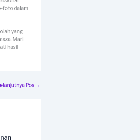
fesional
o-foto dalam
kolah yang
masa. Mari
ti hasil
elanjutnya Pos
→
unan