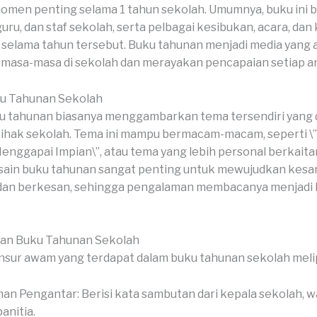
omen penting selama 1 tahun sekolah. Umumnya, buku ini be
guru, dan staf sekolah, serta pelbagai kesibukan, acara, da
i selama tahun tersebut. Buku tahunan menjadi media yang 
masa-masa di sekolah dan merayakan pencapaian setiap a
u Tahunan Sekolah
 tahunan biasanya menggambarkan tema tersendiri yang di
pihak sekolah. Tema ini mampu bermacam-macam, seperti \
Menggapai Impian\”, atau tema yang lebih personal berkait
sain buku tahunan sangat penting untuk mewujudkan kesan
 dan berkesan, sehingga pengalaman membacanya menjadi 
ian Buku Tahunan Sekolah
sur awam yang terdapat dalam buku tahunan sekolah melip
an Pengantar: Berisi kata sambutan dari kepala sekolah, wa
anitia.