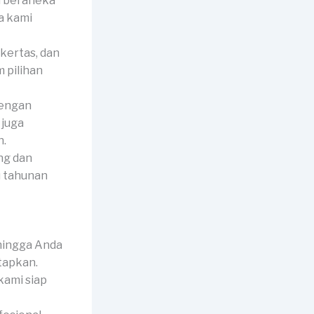
i beraneka
a kami
 kertas, dan
 pilihan
dengan
 juga
h.
ng dan
u tahunan
hingga Anda
tapkan.
kami siap