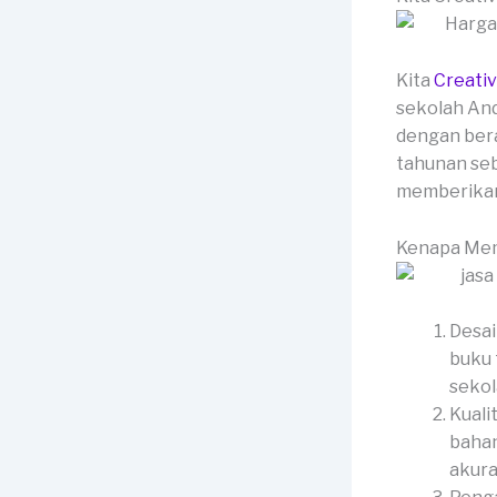
Kita
Creati
sekolah And
dengan bera
tahunan seb
memberikan 
Kenapa Mem
Desai
buku 
sekol
Kuali
bahan
akura