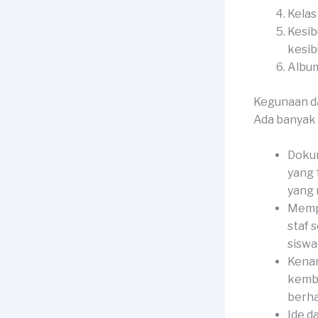
Kelas
Kesib
kesib
Album
Kegunaan d
Ada banyak 
Dokum
yang 
yang
Mempe
staf 
siswa 
Kenan
kemba
berha
Ide d