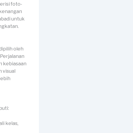
risi foto-
n kenangan
abadi untuk
ngkatan.
pilih oleh
”Perjalanan
an kebiasaan
 visual
lebih
uti:
li kelas,