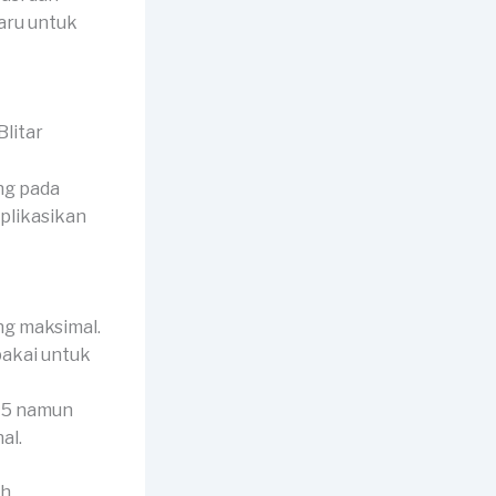
aru untuk
ng pada
plikasikan
ng maksimal.
ipakai untuk
 A5 namun
al.
ah