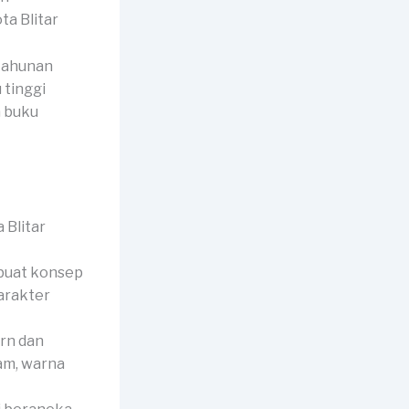
tahunan
 tinggi
a buku
buat konsep
arakter
rn dan
am, warna