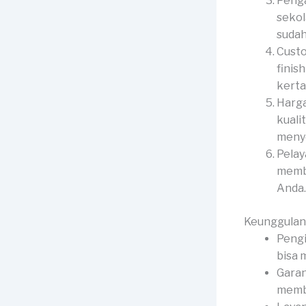
Penga
sekol
sudah
Custo
finis
kerta
Harga
kuali
menye
Pelay
membe
Anda.
Keunggulan
Pengi
bisa 
Garan
membe