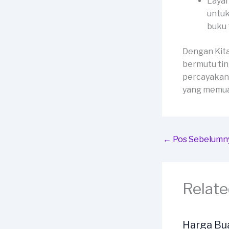
Layan
untuk
buku 
Dengan Kit
bermutu tin
percayakan 
yang memua
←
Pos Sebelumn
Relate
Harga Bu