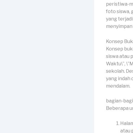
peristiwa-m
foto siswa, 
yang terjad
menyimpan 
Konsep Buk
Konsep buku
siswa atau 
Waktu\”, \”
sekolah. De
yang indah
mendalam.
bagian-bag
Beberapa un
Halam
atau p