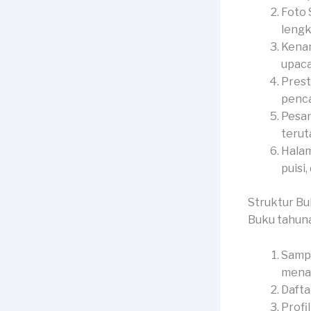
Foto 
lengk
Kenan
upaca
Prest
penca
Pesan
terut
Halam
puisi,
Struktur B
Buku tahun
Sampu
menar
Dafta
Profi