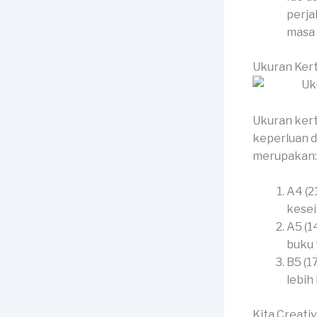
perja
masa 
Ukuran Ker
Ukuran kert
keperluan d
merupakan:
A4 (2
kesei
A5 (1
buku 
B5 (1
lebih
Kita Creati