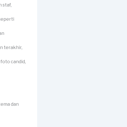
 staf,
seperti
an
 terakhir,
foto candid,
 tema dan