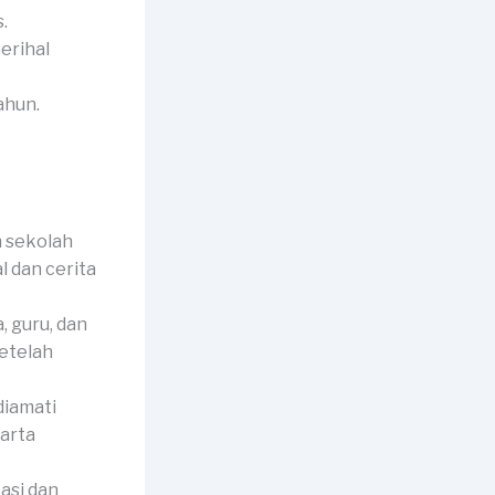
.
erihal
ahun.
 sekolah
l dan cerita
 guru, dan
setelah
diamati
harta
asi dan