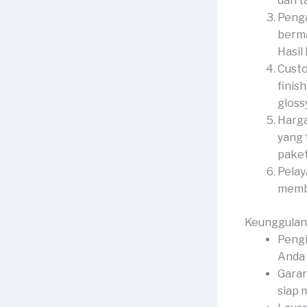
dan t
Penga
berma
Hasil
Custo
finis
gloss
Harga
yang 
paket
Pelay
membe
Keunggulan
Pengi
Anda 
Garan
siap 