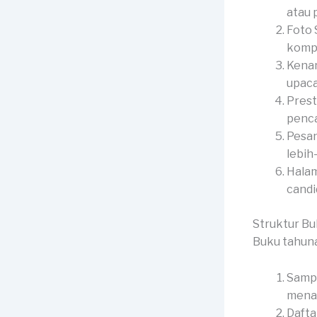
atau p
Foto 
kompl
Kenan
upaca
Prest
penca
Pesan
lebih
Halam
candid
Struktur B
Buku tahuna
Sampu
menar
Dafta