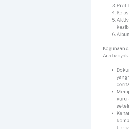
Profi
Kelas
Aktiv
kesib
Album
Kegunaan d
Ada banyak 
Dokum
yang 
cerit
Mempe
guru,
setela
Kenan
kemba
berha