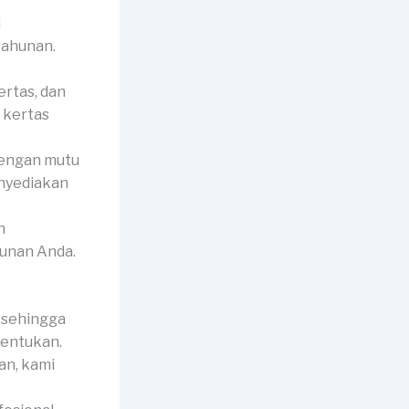
i
tahunan.
ertas, dan
 kertas
dengan mutu
enyediakan
n
hunan Anda.
 sehingga
tentukan.
an, kami