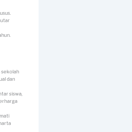
usus.
putar
ahun.
 sekolah
ual dan
ar siswa,
berharga
mati
harta