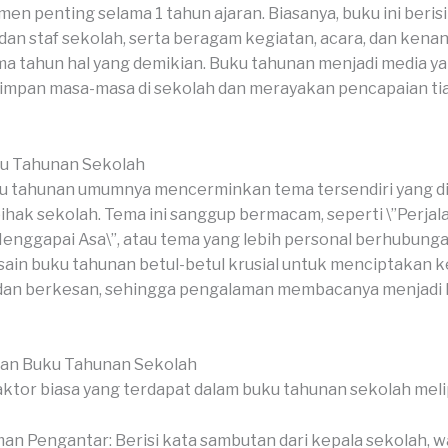
 penting selama 1 tahun ajaran. Biasanya, buku ini berisi
, dan staf sekolah, serta beragam kegiatan, acara, dan ken
ama tahun hal yang demikian. Buku tahunan menjadi media y
impan masa-masa di sekolah dan merayakan pencapaian tia
u Tahunan Sekolah
 tahunan umumnya mencerminkan tema tersendiri yang dip
pihak sekolah. Tema ini sanggup bermacam, seperti \”Perjal
Menggapai Asa\”, atau tema yang lebih personal berhubung
sain buku tahunan betul-betul krusial untuk menciptakan k
 dan berkesan, sehingga pengalaman membacanya menjadi 
ian Buku Tahunan Sekolah
ktor biasa yang terdapat dalam buku tahunan sekolah melip
an Pengantar: Berisi kata sambutan dari kepala sekolah, wa