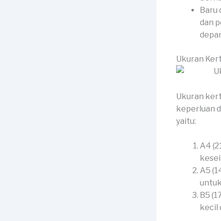
Baru 
dan p
depan
Ukuran Kert
Ukuran kert
keperluan d
yaitu:
A4 (2
kesei
A5 (1
untuk
B5 (1
kecil