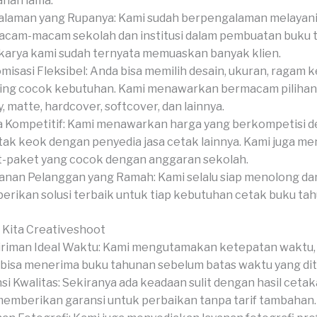
ahan lama.
laman yang Rupanya: Kami sudah berpengalaman melayan
cam-macam sekolah dan institusi dalam pembuatan buku 
 karya kami sudah ternyata memuaskan banyak klien.
misasi Fleksibel: Anda bisa memilih desain, ukuran, ragam k
hing cocok kebutuhan. Kami menawarkan bermacam pilihan
y, matte, hardcover, softcover, dan lainnya.
 Kompetitif: Kami menawarkan harga yang berkompetisi 
tak keok dengan penyedia jasa cetak lainnya. Kami juga m
-paket yang cocok dengan anggaran sekolah.
anan Pelanggan yang Ramah: Kami selalu siap menolong da
rikan solusi terbaik untuk tiap kebutuhan cetak buku ta
 Kita Creativeshoot
riman Ideal Waktu: Kami mengutamakan ketepatan waktu,
bisa menerima buku tahunan sebelum batas waktu yang di
si Kwalitas: Sekiranya ada keadaan sulit dengan hasil cetak
memberikan garansi untuk perbaikan tanpa tarif tambahan.