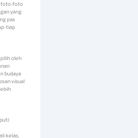
 foto-foto
angan yang
ang pas
p-tiap
ilih oleh
anan
an budaya
esan visual
lebih
uti:
li kelas,