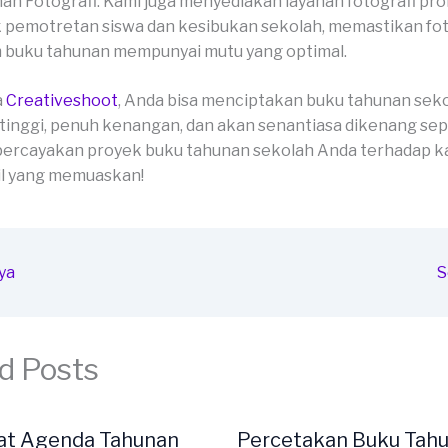
an Fotografi: Kami juga menyediakan layanan fotografi pro
 pemotretan siswa dan kesibukan sekolah, memastikan fo
 buku tahunan mempunyai mutu yang optimal.
a
Creativeshoot
, Anda bisa menciptakan buku tahunan sek
 tinggi, penuh kenangan, dan akan senantiasa dikenang se
percayakan proyek buku tahunan sekolah Anda terhadap ka
il yang memuaskan!
ya
S
d Posts
at Agenda Tahunan
Percetakan Buku Tah