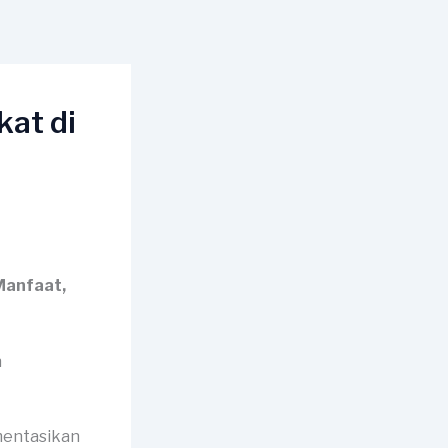
at di
Manfaat,
mentasikan