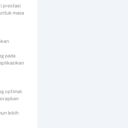
 prestasi
 untuk masa
ng pada
aplikasikan
g optimal.
iterapkan
mun lebih