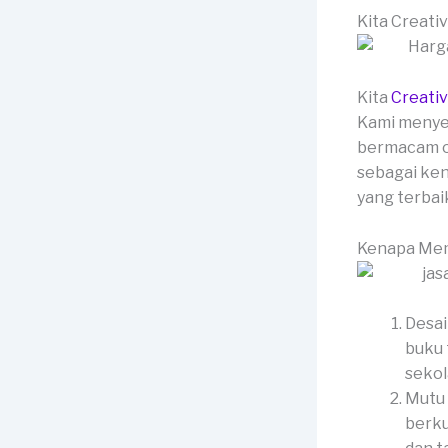
Kita Creati
Kita
Creati
Kami menyed
bermacam op
sebagai ken
yang terbai
Kenapa Mem
Desai
buku 
sekol
Mutu 
berku