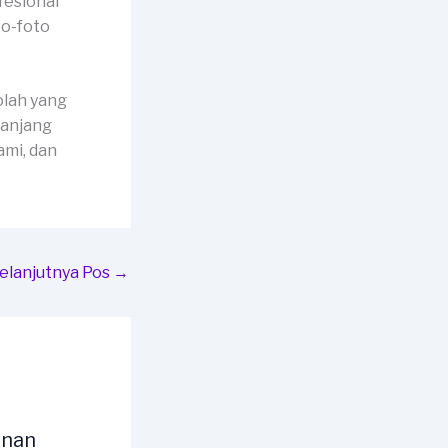
fesional
to-foto
olah yang
panjang
mi, dan
elanjutnya Pos
→
unan