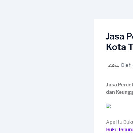
Lewati
ke
konten
Jasa 
Kota 
Oleh
Jasa Perce
dan Keungg
Apa Itu Bu
Buku tahun