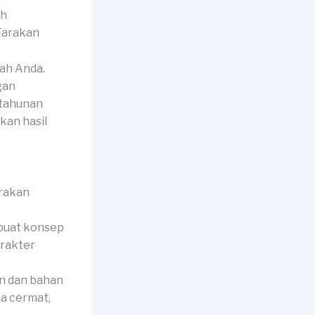
ah
ah Anda.
gan
 tahunan
kan hasil
buat konsep
arakter
n dan bahan
a cermat,