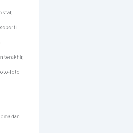
 staf,
seperti
n
 terakhir,
foto-foto
 tema dan