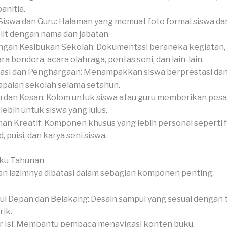
anitia.
Siswa dan Guru: Halaman yang memuat foto formal siswa dan
it dengan nama dan jabatan.
gan Kesibukan Sekolah: Dokumentasi beraneka kegiatan, 
ra bendera, acara olahraga, pentas seni, dan lain-lain.
asi dan Penghargaan: Menampakkan siswa berprestasi da
paian sekolah selama setahun.
 dan Kesan: Kolom untuk siswa atau guru memberikan pesan
-lebih untuk siswa yang lulus.
an Kreatif: Komponen khusus yang lebih personal seperti 
, puisi, dan karya seni siswa.
uku Tahunan
n lazimnya dibatasi dalam sebagian komponen penting:
l Depan dan Belakang: Desain sampul yang sesuai dengan
ik.
r Isi: Membantu pembaca menavigasi konten buku.