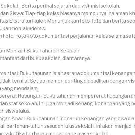
l Sekolah: Berita perihal sejarah dan visi-misi sekolah.
 dan Siswa: Tiap-tiap kelas biasanya mempunyai halaman kh
itas Ekstrakurikuler: Menunjukkan foto-foto dan berita se
ukan non-akademis.
 Foto: Foto-foto dokumentasi perjalanan kelas selama set
an Manfaat Buku Tahunan Sekolah
manfaat dari buku sekolah, diantaranya :
entasi: Buku tahunan ialah sarana dokumentasi kenangan
tidak ternilai. Setiap momen penting diabadikan dengan vis
a yang mendalam.
rerat Hubungan: Buku tahunan mempererat hubungan ant
 dan staf sekolah. Ini juga menjadi kenang-kenangan yang 
h siswa lulus.
gan Abadi: Buku tahunan menaruh kenangan yang bisa dia
li bertahun-tahun sesudah lulus sekolah. Ini akan menjadi 
rga ketika berharap mengenang masa sekolah.