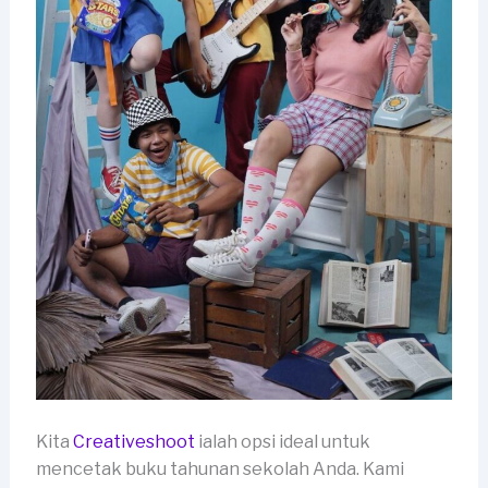
Kita
Creativeshoot
ialah opsi ideal untuk
mencetak buku tahunan sekolah Anda. Kami