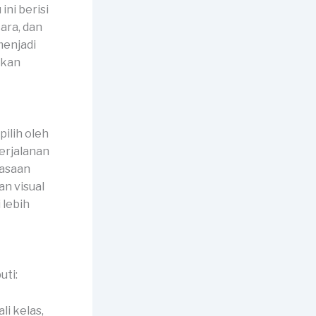
ini berisi
cara, dan
menjadi
akan
ilih oleh
erjalanan
iasaan
n visual
 lebih
uti:
li kelas,