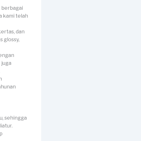
 berbagai
a kami telah
kertas, dan
 glossy,
dengan
 juga
.
n
tahunan
u, sehingga
atur.
ap