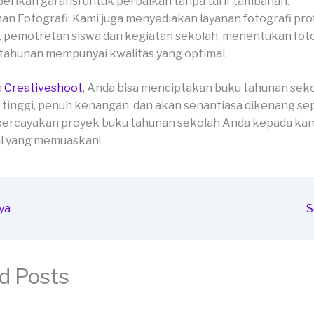
rikan garansi untuk perbaikan tanpa tarif tambahan.
an Fotografi: Kami juga menyediakan layanan fotografi pro
 pemotretan siswa dan kegiatan sekolah, menentukan fot
tahunan mempunyai kwalitas yang optimal.
a
Creativeshoot
, Anda bisa menciptakan buku tahunan sek
 tinggi, penuh kenangan, dan akan senantiasa dikenang se
percayakan proyek buku tahunan sekolah Anda kepada kam
il yang memuaskan!
ya
S
d Posts