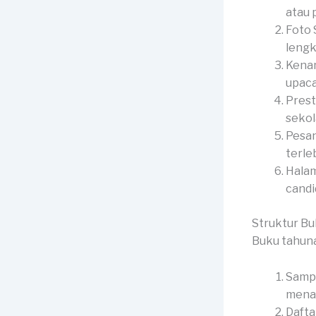
atau p
Foto 
lengk
Kenan
upaca
Prest
sekol
Pesan
terle
Halam
candid
Struktur B
Buku tahun
Sampu
menar
Dafta