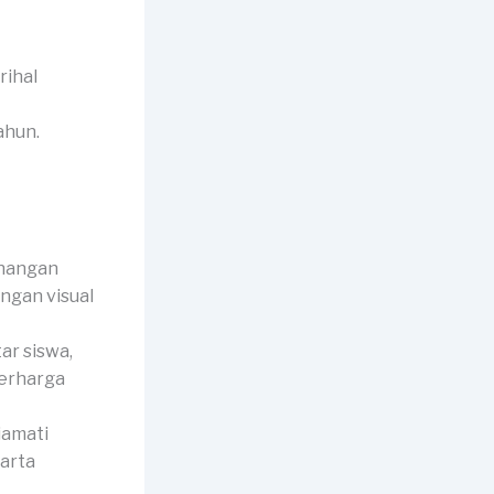
rihal
ahun.
enangan
engan visual
r siswa,
berharga
iamati
harta