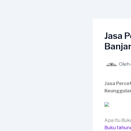
Lewati
ke
konten
Jasa P
Banja
Oleh
Jasa Perce
Keunggula
Apa Itu Bu
Buku tahun