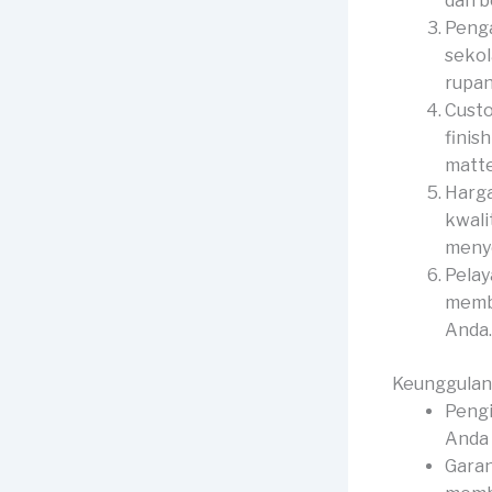
dan b
Penga
sekol
rupan
Custo
finis
matte
Harga
kwali
menye
Pelay
membe
Anda.
Keunggulan
Pengi
Anda 
Garan