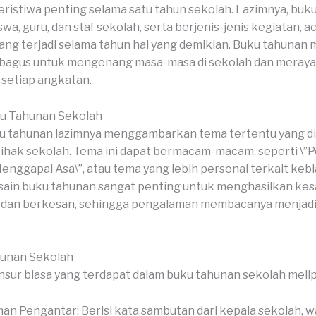
eristiwa penting selama satu tahun sekolah. Lazimnya, buku 
swa, guru, dan staf sekolah, serta berjenis-jenis kegiatan, a
ng terjadi selama tahun hal yang demikian. Buku tahunan 
 bagus untuk mengenang masa-masa di sekolah dan meray
setiap angkatan.
u Tahunan Sekolah
 tahunan lazimnya menggambarkan tema tertentu yang dip
pihak sekolah. Tema ini dapat bermacam-macam, seperti \”P
Menggapai Asa\”, atau tema yang lebih personal terkait keb
sain buku tahunan sangat penting untuk menghasilkan kesa
k dan berkesan, sehingga pengalaman membacanya menjadi
hunan Sekolah
sur biasa yang terdapat dalam buku tahunan sekolah melip
an Pengantar: Berisi kata sambutan dari kepala sekolah, wa