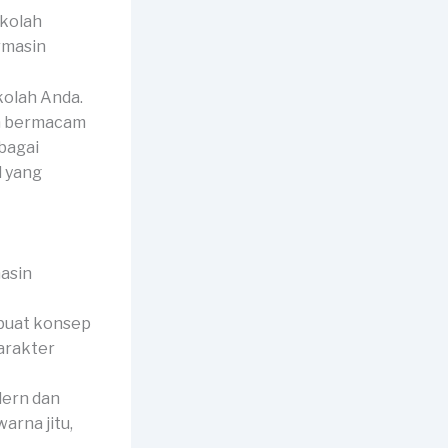
ekolah
kolah Anda.
an bermacam
bagai
l yang
buat konsep
arakter
dern dan
rna jitu,