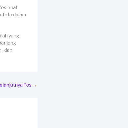
fesional
o-foto dalam
olah yang
panjang
i, dan
elanjutnya Pos
→