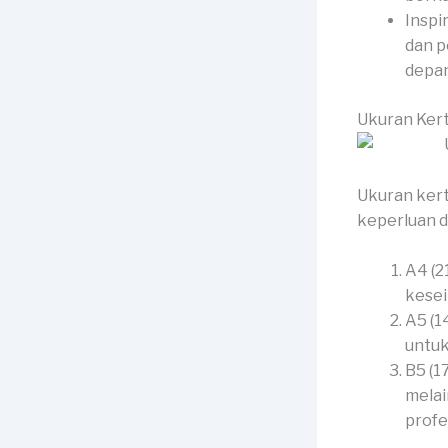
Inspi
dan p
depan
Ukuran Ker
Ukuran kert
keperluan d
A4 (2
kesei
A5 (1
untuk
B5 (1
melai
profe