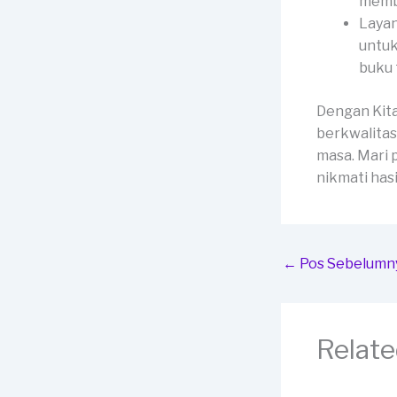
membe
Layan
untuk
buku 
Dengan Kit
berkwalitas
masa. Mari 
nikmati has
←
Pos Sebelumn
Relate