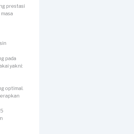
ng prestasi
k masa
ng pada
kai yakni:
g optimal.
iterapkan
A5
an