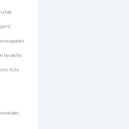
 staf,
perti
 pencapaian
 terakhir,
foto-foto
tema dan