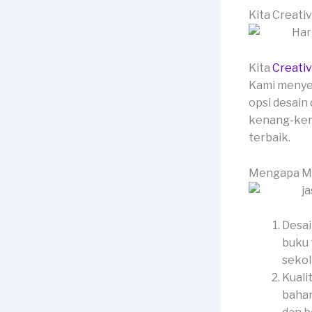
Kita Creati
Kita
Creati
Kami menye
opsi desain
kenang-kena
terbaik.
Mengapa Me
Desai
buku 
sekol
Kuali
bahan