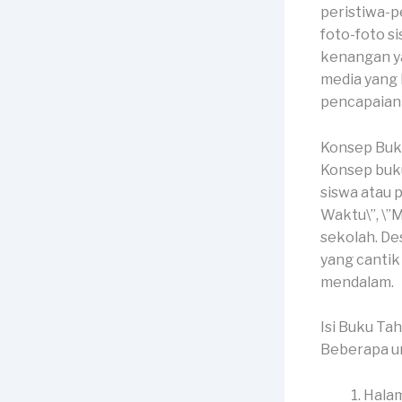
peristiwa-p
foto-foto si
kenangan ya
media yang
pencapaian 
Konsep Buk
Konsep buku
siswa atau 
Waktu\”, \”
sekolah. De
yang canti
mendalam.
Isi Buku Ta
Beberapa un
Halam