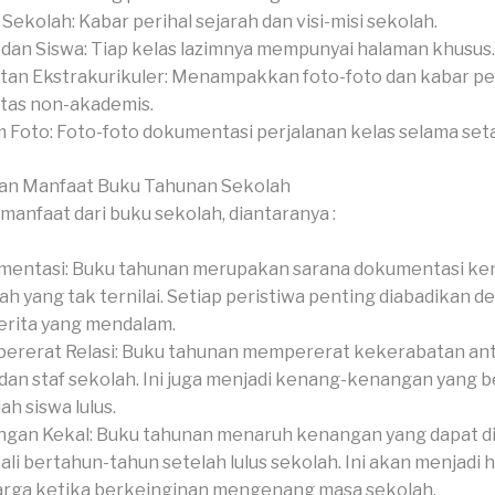
l Sekolah: Kabar perihal sejarah dan visi-misi sekolah.
 dan Siswa: Tiap kelas lazimnya mempunyai halaman khusus.
tan Ekstrakurikuler: Menampakkan foto-foto dan kabar pe
itas non-akademis.
 Foto: Foto-foto dokumentasi perjalanan kelas selama set
an Manfaat Buku Tahunan Sekolah
manfaat dari buku sekolah, diantaranya :
mentasi: Buku tahunan merupakan sarana dokumentasi k
ah yang tak ternilai. Setiap peristiwa penting diabadikan d
erita yang mendalam.
rerat Relasi: Buku tahunan mempererat kekerabatan anta
 dan staf sekolah. Ini juga menjadi kenang-kenangan yang 
ah siswa lulus.
gan Kekal: Buku tahunan menaruh kenangan yang dapat d
li bertahun-tahun setelah lulus sekolah. Ini akan menjadi 
rga ketika berkeinginan mengenang masa sekolah.