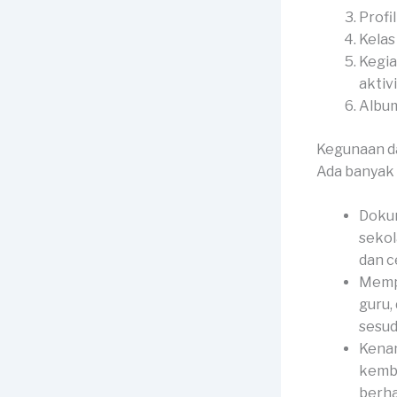
Profi
Kelas
Kegia
aktiv
Album
Kegunaan d
Ada banyak 
Doku
sekol
dan c
Mempe
guru,
sesud
Kenan
kemba
berha