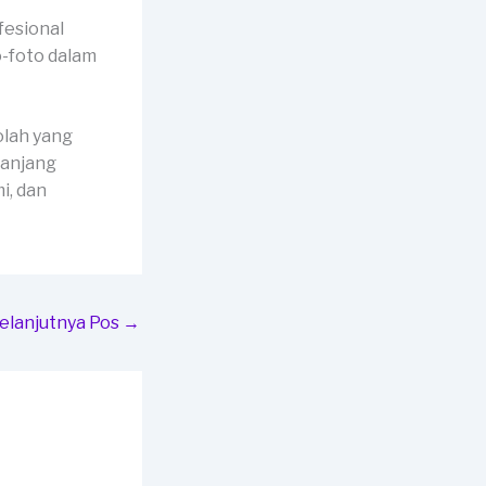
fesional
o-foto dalam
olah yang
panjang
i, dan
elanjutnya Pos
→