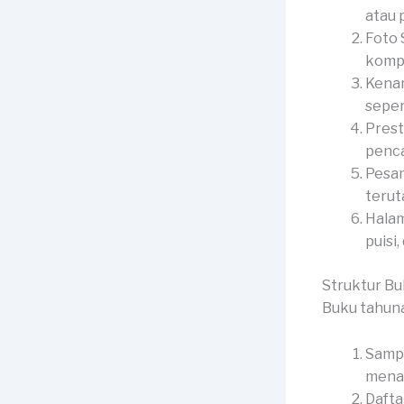
atau p
Foto 
kompl
Kenan
seper
Prest
penca
Pesan
terut
Halam
puisi,
Struktur B
Buku tahuna
Sampu
menar
Dafta