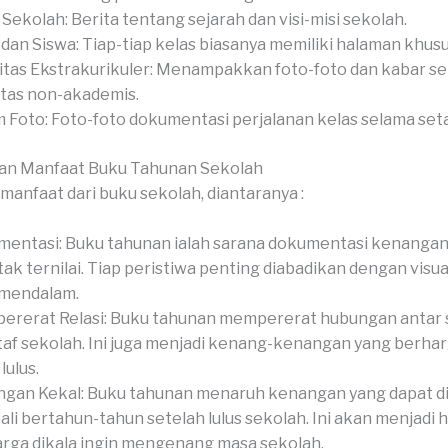
l Sekolah: Berita tentang sejarah dan visi-misi sekolah.
 dan Siswa: Tiap-tiap kelas biasanya memiliki halaman khusu
itas Ekstrakurikuler: Menampakkan foto-foto dan kabar s
itas non-akademis.
 Foto: Foto-foto dokumentasi perjalanan kelas selama set
an Manfaat Buku Tahunan Sekolah
manfaat dari buku sekolah, diantaranya :
entasi: Buku tahunan ialah sarana dokumentasi kenangan
tak ternilai. Tiap peristiwa penting diabadikan dengan visua
 mendalam.
rerat Relasi: Buku tahunan mempererat hubungan antar s
taf sekolah. Ini juga menjadi kenang-kenangan yang berha
lulus.
gan Kekal: Buku tahunan menaruh kenangan yang dapat d
li bertahun-tahun setelah lulus sekolah. Ini akan menjadi 
rga dikala ingin mengenang masa sekolah.