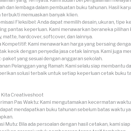
laman yang Ternyata: Kami sudah berpengalaman melayan
ah dan lembaga dalam pembuatan buku tahunan. Hasil kary
 terbukti memuaskan banyak klien.
misasi Fleksibel: Anda dapat memilih desain, ukuran, tipe ke
hing pantas keperluan. Kami menawarkan beraneka pilihan 
y, matte, hardcover, softcover, dan lainnya.
 Kompetitif: Kami menawarkan harga yang bersaing dengan
tak keok dengan penyedia jasa cetak lainnya. Kami juga m
-paket yang sesuai dengan anggaran sekolah.
anan Pelanggan yang Ramah: Kami selalu siap membantu d
rikan solusi terbaik untuk setiap keperluan cetak buku 
 Kita Creativeshoot
riman Pas Waktu: Kami mengutamakan kecermatan waktu,
dapat mendapatkan buku tahunan sebelum batas waktu y
apkan.
si Mutu: Bila ada persoalan dengan hasil cetakan, kami siap