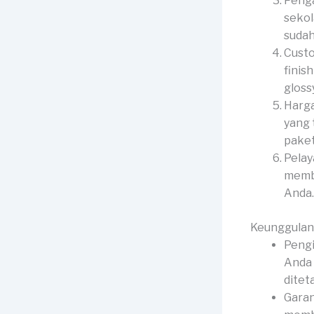
Penga
sekol
sudah
Custo
finis
gloss
Harga
yang 
paket
Pelay
membe
Anda.
Keunggulan
Pengi
Anda 
ditet
Garan