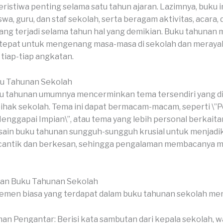
ristiwa penting selama satu tahun ajaran. Lazimnya, buku in
swa, guru, dan staf sekolah, serta beragam aktivitas, acara, 
ng terjadi selama tahun hal yang demikian. Buku tahunan 
 tepat untuk mengenang masa-masa di sekolah dan meray
tiap-tiap angkatan.
u Tahunan Sekolah
 tahunan umumnya mencerminkan tema tersendiri yang dip
pihak sekolah. Tema ini dapat bermacam-macam, seperti \”P
Menggapai Impian\”, atau tema yang lebih personal berkait
sain buku tahunan sungguh-sungguh krusial untuk menjadi
 cantik dan berkesan, sehingga pengalaman membacanya me
ian Buku Tahunan Sekolah
emen biasa yang terdapat dalam buku tahunan sekolah me
an Pengantar: Berisi kata sambutan dari kepala sekolah, wa