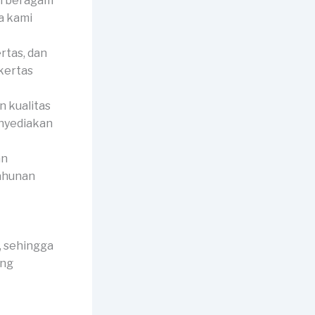
i beragam
a kami
rtas, dan
kertas
 kualitas
enyediakan
an
tahunan
 sehingga
ang