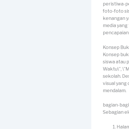
peristiwa-pe
foto-foto si
kenangan ya
media yang
pencapaian 
Konsep Buk
Konsep buku
siswa atau 
Waktu\”, \”
sekolah. De
visual yang
mendalam.
bagian-bag
Sebagian el
Halam