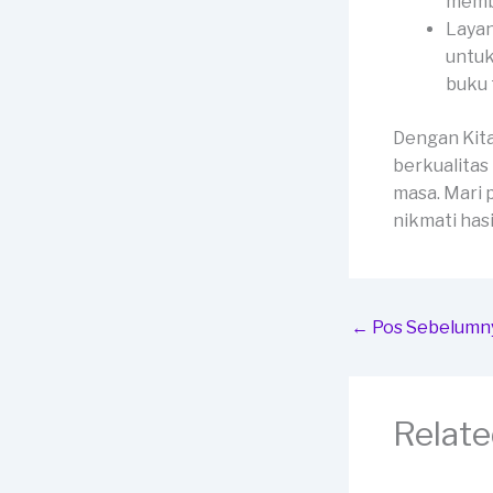
membe
Layan
untuk
buku 
Dengan Kit
berkualitas
masa. Mari 
nikmati has
←
Pos Sebelumn
Relate