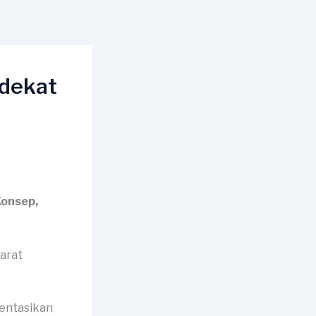
rdekat
Konsep,
mentasikan