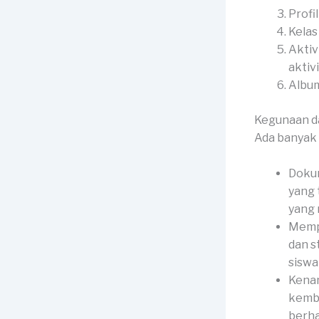
Profi
Kelas
Aktiv
aktiv
Album
Kegunaan d
Ada banyak 
Dokum
yang 
yang
Mempe
dan s
siswa 
Kenan
kemba
berha