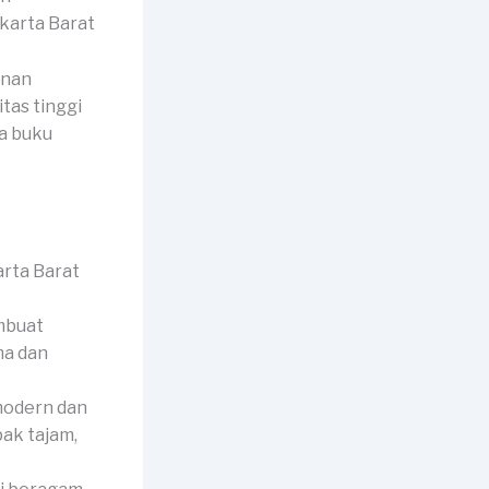
unan
tas tinggi
a buku
mbuat
ma dan
modern dan
ak tajam,