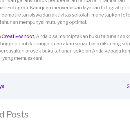
rikan garansi untuk pembenaran tanpa tarif tambahan.
an Fotografi: Kami juga menyediakan layanan fotografi pro
 pemotretan siswa dan aktivitas sekolah, menetapkan fot
tahunan mempunyai mutu yang optimal.
a
Creativeshoot
, Anda bisa menciptakan buku tahunan sek
 tinggi, penuh kenangan, dan akan senantiasa dikenang se
percayakan proyek buku tahunan sekolah Anda kepada kam
il yang memuaskan!
ya
S
d Posts