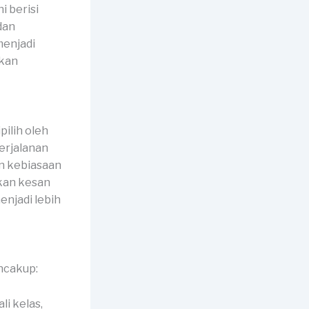
i berisi
dan
menjadi
akan
ilih oleh
erjalanan
an kebiasaan
kan kesan
njadi lebih
ncakup:
li kelas,