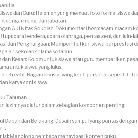
anitia.
Siswa dan Guru: Halaman yang memuat foto formal siswa dan
it dengan nama dan jabatan.
gan Aktivitas Sekolah: Dokumentasi bermacam-macam ke
ti upacara bendera, acara olahraga, pentas seni, dan lain-lai
asi dan Penghargaan: Memperlihatkan siswa berprestasi d
paian sekolah selama setahun.
 dan Kesan: Kolom untuk siswa atau guru memberikan pesan
ama untuk siswa yang lulus.
an Kreatif: Bagian khusus yang lebih personal seperti foto-
 dan karya seni siswa.
uku Tahunan
n lazimnya diatur dalam sebagian komponen penting:
l Depan dan Belakang: Desain sampul yang pantas dengan
ik.
r Isi: Menolong pembaca menavigasi konten buku.