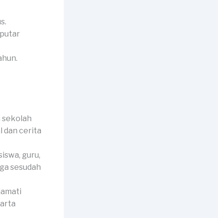
s.
eputar
ahun.
 sekolah
l dan cerita
iswa, guru,
rga sesudah
iamati
harta