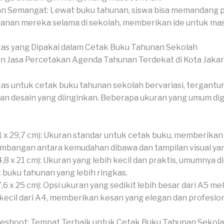
an Semangat: Lewat buku tahunan, siswa bisa memandang p
lanan mereka selama di sekolah, memberikan ide untuk ma
as yang Dipakai dalam Cetak Buku Tahunan Sekolah
as untuk cetak buku tahunan sekolah bervariasi, tergantu
an desain yang diinginkan. Beberapa ukuran yang umum d
1 x 29,7 cm): Ukuran standar untuk cetak buku, memberikan
mbangan antara kemudahan dibawa dan tampilan visual ya
4,8 x 21 cm): Ukuran yang lebih kecil dan praktis, umumnya d
 buku tahunan yang lebih ringkas.
7,6 x 25 cm): Opsi ukuran yang sedikit lebih besar dari A5 me
 kecil dari A4, memberikan kesan yang elegan dan profesion
veshoot: Tempat Terbaik untuk Cetak Buku Tahunan Sekol