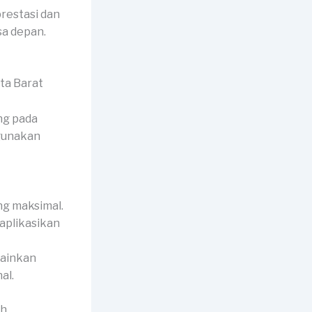
restasi dan
sa depan.
ng pada
igunakan
ng maksimal.
iaplikasikan
lainkan
al.
ah