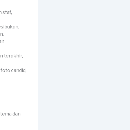
 staf,
sibukan,
n.
an
 terakhir,
foto candid,
 tema dan