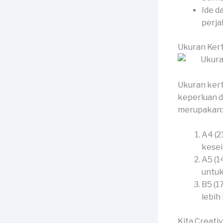
Ide d
perja
Ukuran Kert
Ukuran kert
keperluan d
merupakan:
A4 (2
kesei
A5 (1
untuk
B5 (1
lebih
Kita Creati