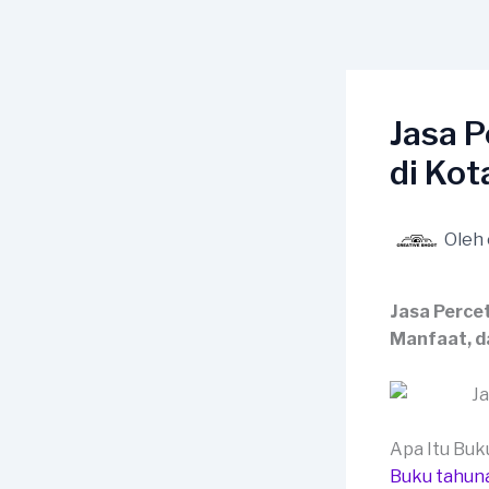
Lewati
ke
konten
Jasa 
di Kot
Oleh
Jasa Perce
Manfaat, d
Apa Itu Bu
Buku tahun