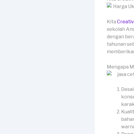
Kita
Creati
sekolah And
dengan bera
tahunan seb
memberikan 
Mengapa Me
Desai
konse
karak
Kuali
bahan
warna