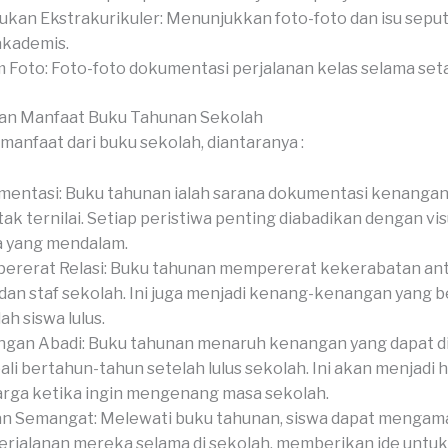
ukan Ekstrakurikuler: Menunjukkan foto-foto dan isu sepu
akademis.
 Foto: Foto-foto dokumentasi perjalanan kelas selama set
an Manfaat Buku Tahunan Sekolah
manfaat dari buku sekolah, diantaranya :
entasi: Buku tahunan ialah sarana dokumentasi kenangan
tak ternilai. Setiap peristiwa penting diabadikan dengan vis
a yang mendalam.
rerat Relasi: Buku tahunan mempererat kekerabatan anta
 dan staf sekolah. Ini juga menjadi kenang-kenangan yang 
ah siswa lulus.
gan Abadi: Buku tahunan menaruh kenangan yang dapat 
li bertahun-tahun setelah lulus sekolah. Ini akan menjadi 
rga ketika ingin mengenang masa sekolah.
an Semangat: Melewati buku tahunan, siswa dapat mengama
erjalanan mereka selama di sekolah, memberikan ide untu