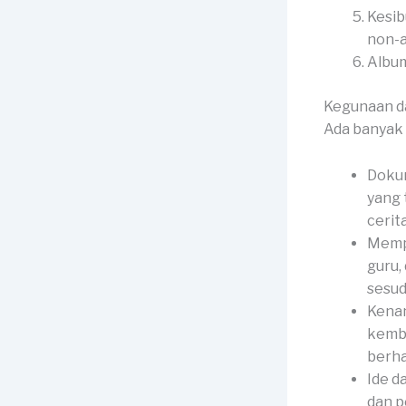
Kesib
non-
Album
Kegunaan d
Ada banyak 
Dokum
yang 
cerit
Mempe
guru,
sesud
Kenan
kemba
berha
Ide d
dan p