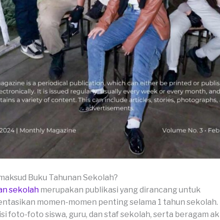
imaksud Buku Tahunan Sekolah?
an sekolah
merupakan publikasi yang dirancang untuk
tasikan momen-momen penting selama 1 tahun sekolah. 
isi foto-foto siswa, guru, dan staf sekolah, serta beragam akt