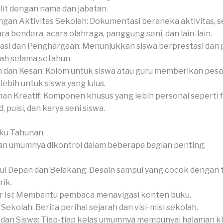
it dengan nama dan jabatan.
gan Aktivitas Sekolah: Dokumentasi beraneka aktivitas, s
ra bendera, acara olahraga, panggung seni, dan lain-lain.
asi dan Penghargaan: Menunjukkan siswa berprestasi dan
ah selama setahun.
 dan Kesan: Kolom untuk siswa atau guru memberikan pesan
-lebih untuk siswa yang lulus.
an Kreatif: Komponen khusus yang lebih personal seperti 
, puisi, dan karya seni siswa.
uku Tahunan
n umumnya dikontrol dalam beberapa bagian penting:
l Depan dan Belakang: Desain sampul yang cocok dengan 
ik.
r Isi: Membantu pembaca menavigasi konten buku.
l Sekolah: Berita perihal sejarah dan visi-misi sekolah.
 dan Siswa: Tiap-tiap kelas umumnya mempunyai halaman k