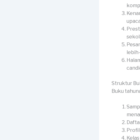
kompl
Kenan
upaca
Prest
sekol
Pesan
lebih
Halam
candid
Struktur B
Buku tahuna
Sampu
menar
Dafta
Profi
Kelas