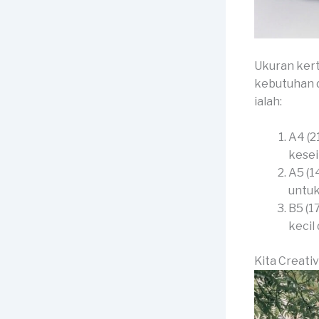
Ukuran kert
kebutuhan d
ialah:
A4 (2
kesei
A5 (1
untuk
B5 (1
kecil
Kita Creati