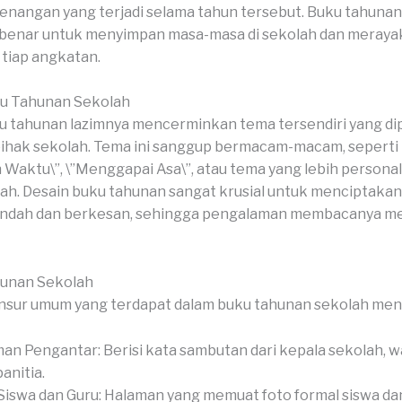
kenangan yang terjadi selama tahun tersebut. Buku tahunan
 benar untuk menyimpan masa-masa di sekolah dan meraya
tiap angkatan.
u Tahunan Sekolah
 tahunan lazimnya mencerminkan tema tersendiri yang dipi
pihak sekolah. Tema ini sanggup bermacam-macam, seperti
n Waktu\”, \”Menggapai Asa\”, atau tema yang lebih personal
lah. Desain buku tahunan sangat krusial untuk menciptaka
 indah dan berkesan, sehingga pengalaman membacanya men
hunan Sekolah
nsur umum yang terdapat dalam buku tahunan sekolah men
an Pengantar: Berisi kata sambutan dari kepala sekolah, wa
anitia.
Siswa dan Guru: Halaman yang memuat foto formal siswa dan