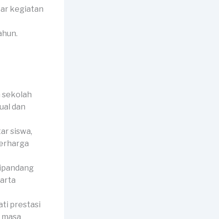
tar kegiatan
ahun.
 sekolah
ual dan
r siswa,
berharga
dipandang
harta
ti prestasi
k masa