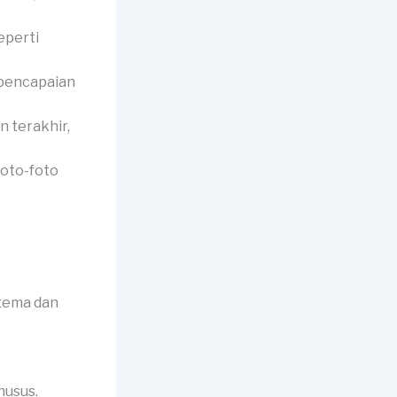
eperti
 pencapaian
 terakhir,
foto-foto
tema dan
husus.