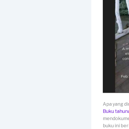
Apa yang d
Buku tahun
mendokumen
buku ini ber