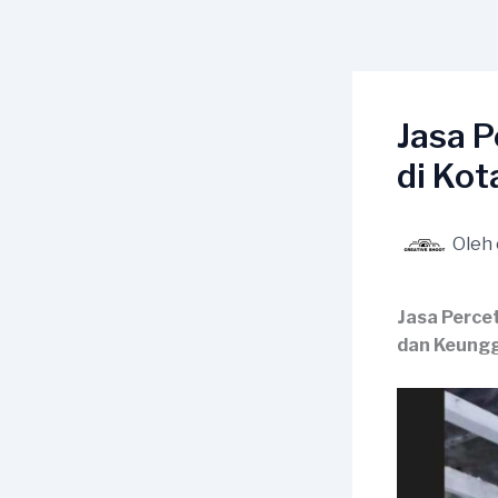
Lewati
ke
konten
Jasa 
di Ko
Oleh
Jasa Perce
dan Keungg