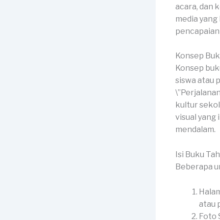
acara, dan 
media yang
pencapaian 
Konsep Buk
Konsep buku
siswa atau 
\”Perjalana
kultur seko
visual yang
mendalam.
Isi Buku Ta
Beberapa u
Halam
atau p
Foto 