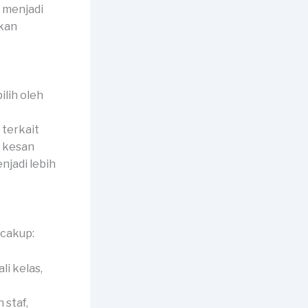
 menjadi
kan
lih oleh
 terkait
n kesan
jadi lebih
cakup:
li kelas,
 staf,