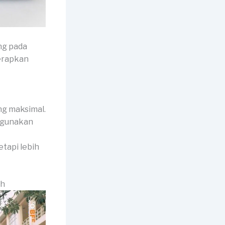
ng pada
terapkan
ng maksimal.
digunakan
etapi lebih
ah