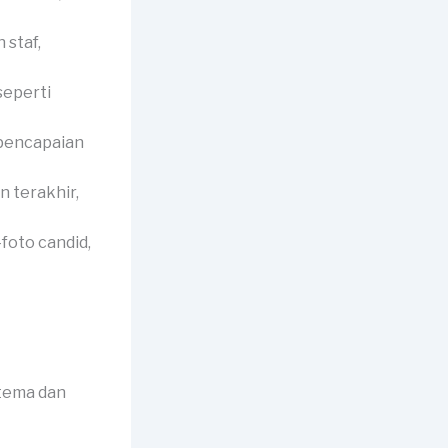
 staf,
seperti
 pencapaian
 terakhir,
foto candid,
 tema dan