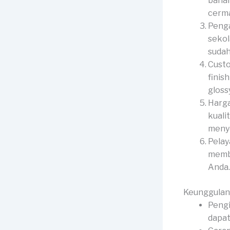
bahan
cerma
Penga
sekol
sudah
Custo
finis
gloss
Harga
kuali
menye
Pelay
membe
Anda.
Keunggulan
Pengi
dapat