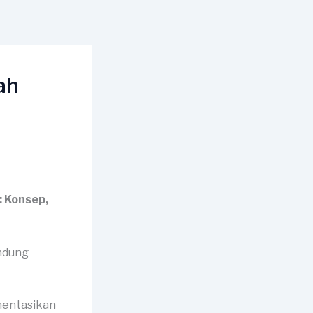
ah
 Konsep,
mentasikan