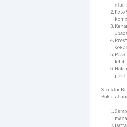
atau p
Foto 
kompl
Kenan
upaca
Prest
sekol
Pesan
lebih
Halam
puisi,
Struktur B
Buku tahuna
Sampu
menar
Dafta