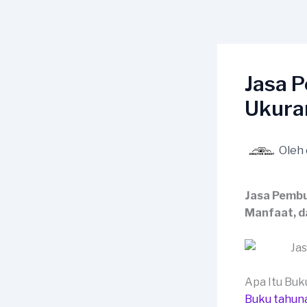
Lewati
ke
konten
Jasa 
Ukura
Oleh
Jasa Pembu
Manfaat, d
Apa Itu Bu
Buku tahun