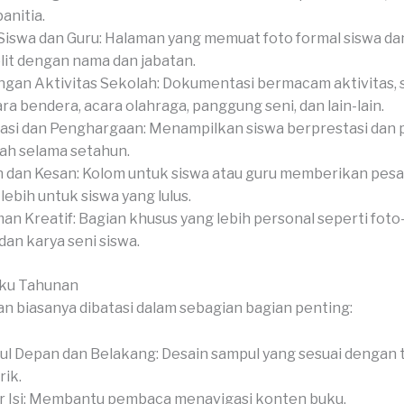
anitia.
Siswa dan Guru: Halaman yang memuat foto formal siswa dan
it dengan nama dan jabatan.
gan Aktivitas Sekolah: Dokumentasi bermacam aktivitas, 
ra bendera, acara olahraga, panggung seni, dan lain-lain.
asi dan Penghargaan: Menampilkan siswa berprestasi dan
ah selama setahun.
 dan Kesan: Kolom untuk siswa atau guru memberikan pesan
-lebih untuk siswa yang lulus.
an Kreatif: Bagian khusus yang lebih personal seperti foto-
 dan karya seni siswa.
uku Tahunan
n biasanya dibatasi dalam sebagian bagian penting:
l Depan dan Belakang: Desain sampul yang sesuai dengan
ik.
r Isi: Membantu pembaca menavigasi konten buku.