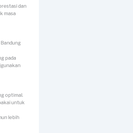
prestasi dan
uk masa
ng pada
digunakan
g optimal.
ipakai untuk
mun lebih