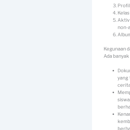
Profi
Kelas
Aktiv
non-
Album
Kegunaan d
Ada banyak 
Dokum
yang 
cerit
Memp
siswa
berha
Kenan
kemba
berha