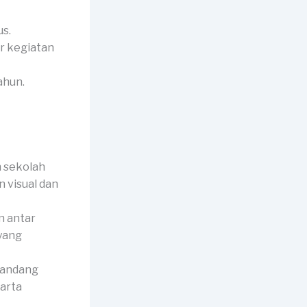
us.
ar kegiatan
ahun.
 sekolah
n visual dan
 antar
 yang
pandang
harta