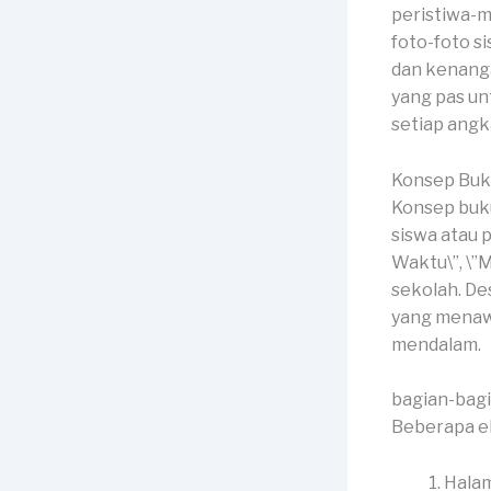
peristiwa-m
foto-foto s
dan kenanga
yang pas u
setiap angk
Konsep Buk
Konsep buk
siswa atau p
Waktu\”, \”
sekolah. De
yang menaw
mendalam.
bagian-bag
Beberapa e
Halam