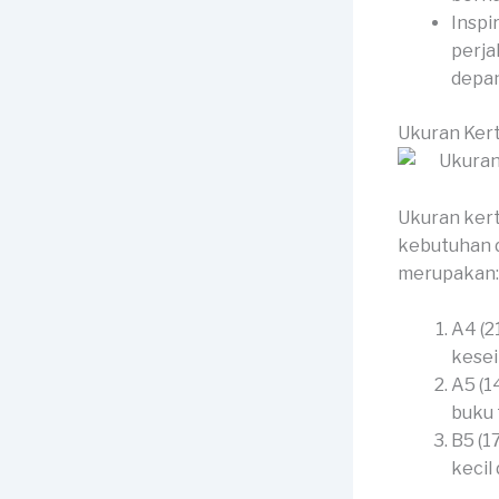
Inspi
perja
depan
Ukuran Ker
Ukuran kert
kebutuhan 
merupakan:
A4 (2
kesei
A5 (1
buku 
B5 (1
kecil