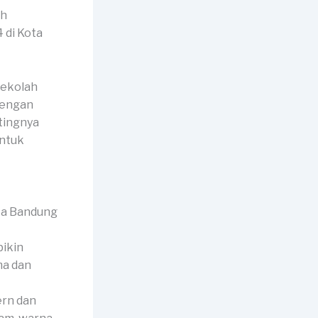
ah
sekolah
dengan
tingnya
untuk
bikin
ma dan
ern dan