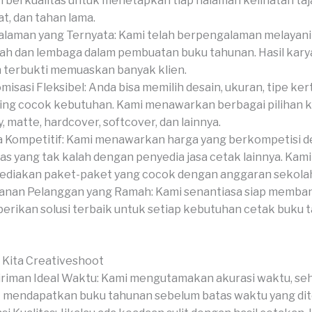
 berkualitas untuk menetapkan tiap halaman kelihatan ta
t, dan tahan lama.
laman yang Ternyata: Kami telah berpengalaman melayan
ah dan lembaga dalam pembuatan buku tahunan. Hasil kary
 terbukti memuaskan banyak klien.
misasi Fleksibel: Anda bisa memilih desain, ukuran, tipe ker
hing cocok kebutuhan. Kami menawarkan berbagai pilihan 
y, matte, hardcover, softcover, dan lainnya.
 Kompetitif: Kami menawarkan harga yang berkompetisi 
tas yang tak kalah dengan penyedia jasa cetak lainnya. Kami
diakan paket-paket yang cocok dengan anggaran sekola
anan Pelanggan yang Ramah: Kami senantiasa siap memba
rikan solusi terbaik untuk setiap kebutuhan cetak buku 
 Kita Creativeshoot
riman Ideal Waktu: Kami mengutamakan akurasi waktu, se
 mendapatkan buku tahunan sebelum batas waktu yang di