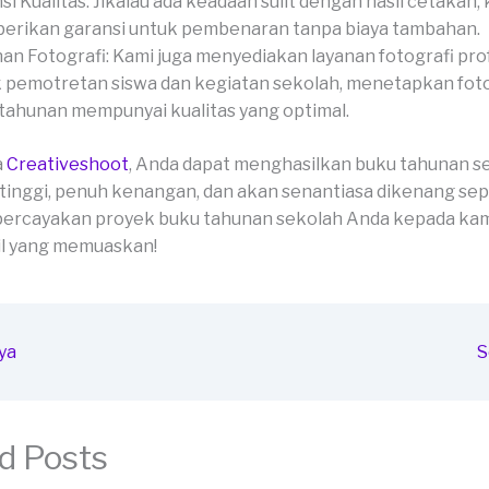
si Kualitas: Jikalau ada keadaan sulit dengan hasil cetakan, 
rikan garansi untuk pembenaran tanpa biaya tambahan.
an Fotografi: Kami juga menyediakan layanan fotografi pro
 pemotretan siswa dan kegiatan sekolah, menetapkan fot
tahunan mempunyai kualitas yang optimal.
a
Creativeshoot
, Anda dapat menghasilkan buku tahunan s
 tinggi, penuh kenangan, dan akan senantiasa dikenang se
percayakan proyek buku tahunan sekolah Anda kepada kam
il yang memuaskan!
ya
S
d Posts