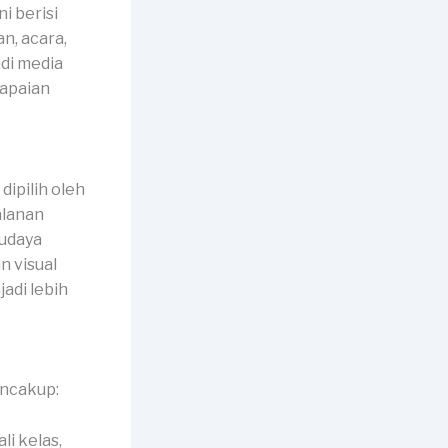
i berisi
n, acara,
di media
apaian
ipilih oleh
alanan
budaya
n visual
di lebih
encakup:
li kelas,