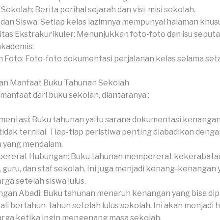
l Sekolah: Berita perihal sejarah dan visi-misi sekolah.
 dan Siswa: Setiap kelas lazimnya mempunyai halaman khus
itas Ekstrakurikuler: Menunjukkan foto-foto dan isu seput
akademis.
 Foto: Foto-foto dokumentasi perjalanan kelas selama set
an Manfaat Buku Tahunan Sekolah
manfaat dari buku sekolah, diantaranya :
entasi: Buku tahunan yaitu sarana dokumentasi kenangan
tidak ternilai. Tiap-tiap peristiwa penting diabadikan denga
a yang mendalam.
ererat Hubungan: Buku tahunan mempererat kekerabatan
, guru, dan staf sekolah. Ini juga menjadi kenang-kenangan
rga setelah siswa lulus.
gan Abadi: Buku tahunan menaruh kenangan yang bisa di
li bertahun-tahun setelah lulus sekolah. Ini akan menjadi 
rga ketika ingin mengenang masa sekolah.