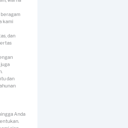
jam, warna
i beragam
a kami
tas, dan
kertas
dengan
 juga
h.
ntu dan
tahunan
hingga Anda
tentukan.