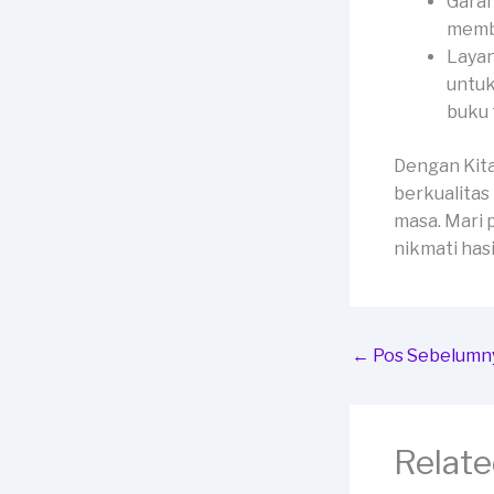
Garan
membe
Layan
untuk
buku 
Dengan Kit
berkualitas
masa. Mari 
nikmati has
←
Pos Sebelumn
Relate