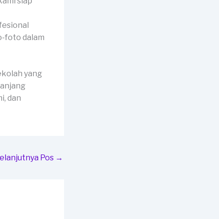
kami siap
fesional
o-foto dalam
ekolah yang
panjang
i, dan
elanjutnya Pos
→