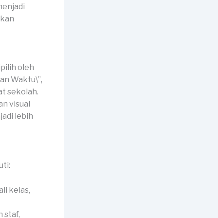
menjadi
akan
ilih oleh
nan Waktu\”,
at sekolah.
n visual
di lebih
ti:
li kelas,
 staf,