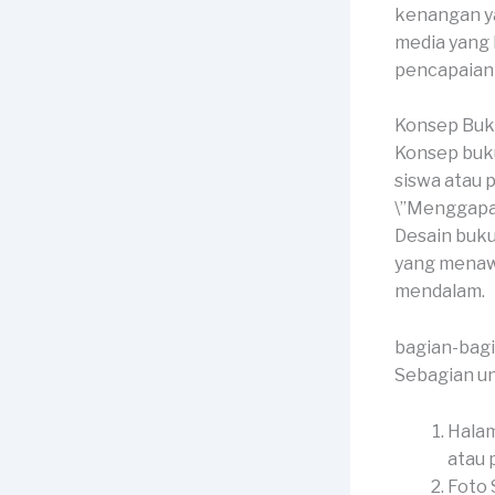
kenangan ya
media yang
pencapaian 
Konsep Buk
Konsep buku
siswa atau p
\”Menggapai
Desain buku
yang menaw
mendalam.
bagian-bag
Sebagian un
Halam
atau p
Foto 