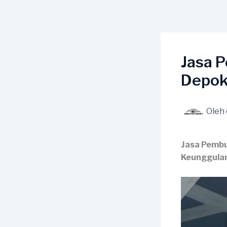
Lewati
ke
konten
Jasa 
Depo
Oleh
Jasa Pembu
Keunggula