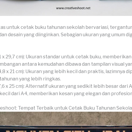
as untuk cetak buku tahunan sekolah bervariasi, tergantu
an desain yang diinginkan. Sebagian ukuran yang umum d
1 x 29,7 cm): Ukuran standar untuk cetak buku, memberikan
mbangan antara kemudahan dibawa dan tampilan visual yan
4,8 x 21 cm): Ukuran yang lebih kecil dan praktis, lazimnya d
tahunan yang lebih ringkas.
7,6 x 25 cm): Alternatif ukuran yang sedikit lebih besar dari
 kecil dari A4, memberikan kesan yang elegan dan profesion
veshoot: Tempat Terbaik untuk Cetak Buku Tahunan Sekol