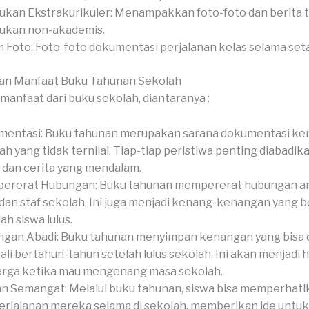
ukan Ekstrakurikuler: Menampakkan foto-foto dan berita 
ukan non-akademis.
 Foto: Foto-foto dokumentasi perjalanan kelas selama set
an Manfaat Buku Tahunan Sekolah
manfaat dari buku sekolah, diantaranya :
mentasi: Buku tahunan merupakan sarana dokumentasi k
ah yang tidak ternilai. Tiap-tiap peristiwa penting diabadi
l dan cerita yang mendalam.
rerat Hubungan: Buku tahunan mempererat hubungan ant
 dan staf sekolah. Ini juga menjadi kenang-kenangan yang 
ah siswa lulus.
gan Abadi: Buku tahunan menyimpan kenangan yang bisa 
li bertahun-tahun setelah lulus sekolah. Ini akan menjadi 
rga ketika mau mengenang masa sekolah.
an Semangat: Melalui buku tahunan, siswa bisa memperhati
erjalanan mereka selama di sekolah, memberikan ide untu