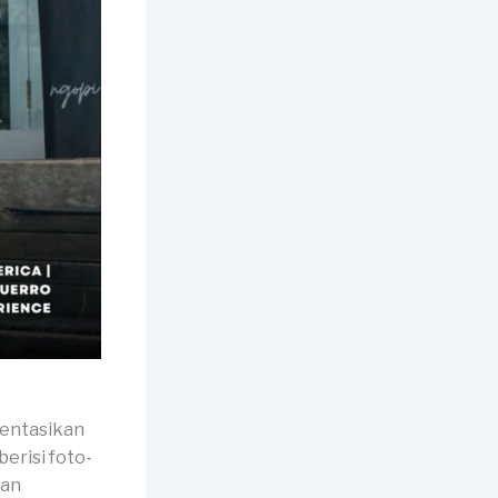
mentasikan
erisi foto-
dan