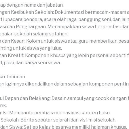
ap dengan nama dan jabatan.
gan Kesibukan Sekolah: Dokumentasi bermacam-macam ak
ti upacara bendera, acara olahraga, panggung seni, dan lain-
asi dan Penghargaan: Menampakkan siswa berprestasi da
paian sekolah selama setahun.
 dan Kesan: Kolom untuk siswa atau guru memberikan pesan
nting untuk siswa yang lulus.
an Kreatif: Komponen khusus yang lebih personal seperti 
, puisi, dan karya seni siswa.
uku Tahunan
n lazimnya dikendalikan dalam sebagian komponen pentin
l Depan dan Belakang: Desain sampul yang cocok dengan 
ik.
r Isi: Membantu pembaca menavigasi konten buku.
l Sekolah: Berita seputar sejarah dan visi-misi sekolah.
 dan Siswa: Setiap kelas biasanya memiliki halaman khusus.