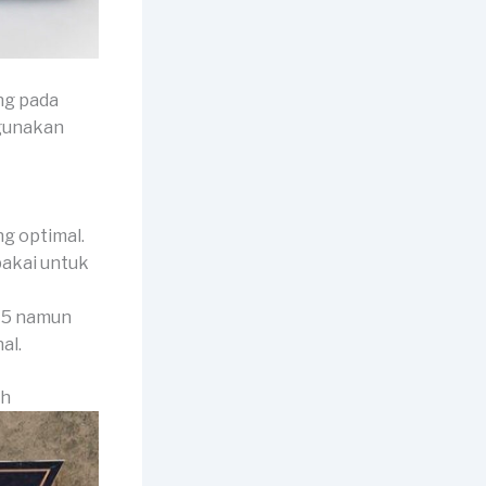
ng pada
igunakan
g optimal.
ipakai untuk
 A5 namun
al.
ah