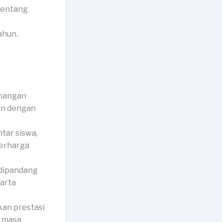
tentang
ahun.
enangan
kan dengan
ar siswa,
berharga
dipandang
harta
kan prestasi
k masa