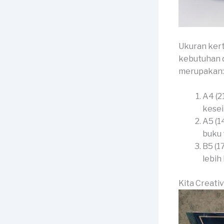
Ukuran kert
kebutuhan d
merupakan:
A4 (2
kesei
A5 (1
buku 
B5 (1
lebih
Kita Creati