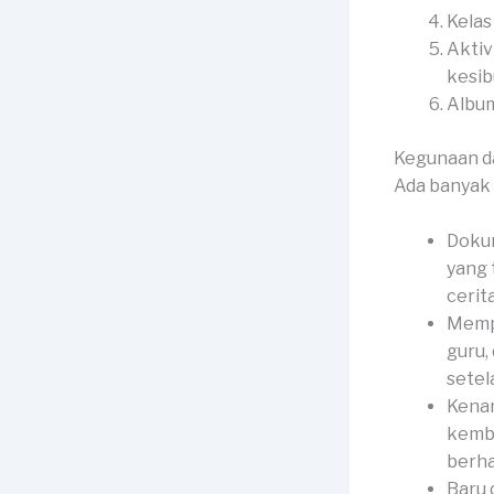
Kelas
Aktiv
kesib
Album
Kegunaan d
Ada banyak 
Dokum
yang 
cerit
Mempe
guru,
setela
Kenan
kemba
berha
Baru 