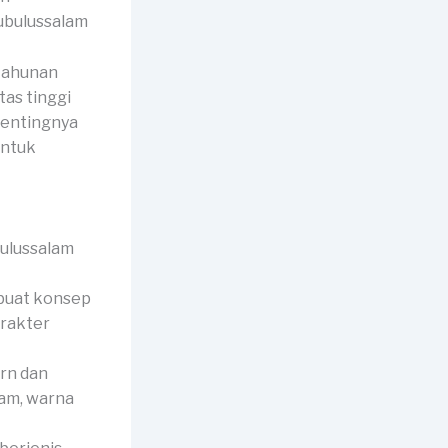
tahunan
as tinggi
pentingnya
untuk
buat konsep
arakter
rn dan
jam, warna