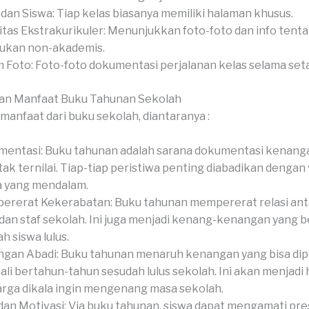
 dan Siswa: Tiap kelas biasanya memiliki halaman khusus.
itas Ekstrakurikuler: Menunjukkan foto-foto dan info tent
ukan non-akademis.
 Foto: Foto-foto dokumentasi perjalanan kelas selama set
an Manfaat Buku Tahunan Sekolah
manfaat dari buku sekolah, diantaranya :
entasi: Buku tahunan adalah sarana dokumentasi kenang
tak ternilai. Tiap-tiap peristiwa penting diabadikan dengan 
a yang mendalam.
rerat Kekerabatan: Buku tahunan mempererat relasi anta
 dan staf sekolah. Ini juga menjadi kenang-kenangan yang 
h siswa lulus.
gan Abadi: Buku tahunan menaruh kenangan yang bisa di
li bertahun-tahun sesudah lulus sekolah. Ini akan menjadi 
rga dikala ingin mengenang masa sekolah.
dan Motivasi: Via buku tahunan, siswa dapat mengamati pre