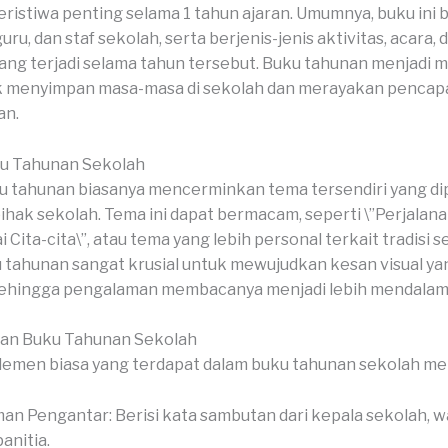
eristiwa penting selama 1 tahun ajaran. Umumnya, buku ini b
guru, dan staf sekolah, serta berjenis-jenis aktivitas, acara, 
ng terjadi selama tahun tersebut. Buku tahunan menjadi m
k menyimpan masa-masa di sekolah dan merayakan pencapa
an.
u Tahunan Sekolah
 tahunan biasanya mencerminkan tema tersendiri yang dipi
pihak sekolah. Tema ini dapat bermacam, seperti \”Perjalana
Cita-cita\”, atau tema yang lebih personal terkait tradisi s
 tahunan sangat krusial untuk mewujudkan kesan visual ya
sehingga pengalaman membacanya menjadi lebih mendalam
ian Buku Tahunan Sekolah
emen biasa yang terdapat dalam buku tahunan sekolah meli
an Pengantar: Berisi kata sambutan dari kepala sekolah, wa
anitia.