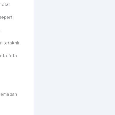
 staf,
seperti
n
 terakhir,
foto-foto
tema dan