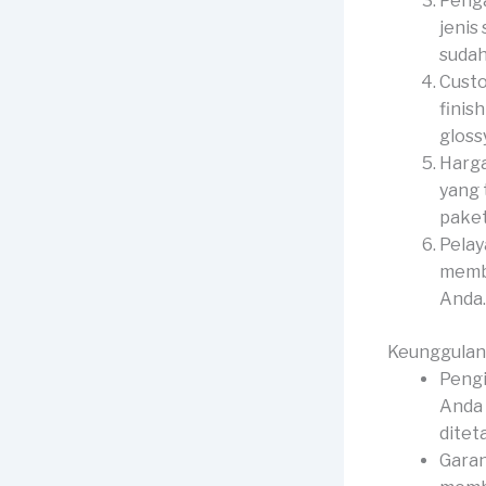
Penga
jenis
sudah
Custo
finis
gloss
Harga
yang 
paket
Pelay
membe
Anda.
Keunggulan
Pengi
Anda 
ditet
Garan