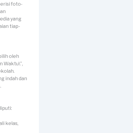
erisi foto-
dan
edia yang
ian tiap-
lih oleh
n Waktu\”,
ekolah.
ng indah dan
.
puti:
li kelas,