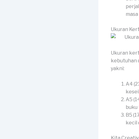
perja
masa 
Ukuran Kert
Ukuran kert
kebutuhan d
yakni:
A4 (2
kesei
A5 (1
buku 
B5 (1
kecil
Kita Creati