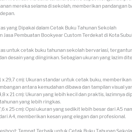
lanan mereka selama di sekolah, memberikan pandangan b
depan.
as yang Dipakai dalam Cetak Buku Tahunan Sekolah
as untuk cetak buku tahunan sekolah bervariasi, tergantu
an desain yang diinginkan. Sebagian ukuran yang lazim di
1 x 29,7 cm): Ukuran standar untuk cetak buku, memberikan
mbangan antara kemudahan dibawa dan tampilan visual yan
4,8 x 21 cm): Ukuran yang lebih kecil dan praktis, lazimnya d
tahunan yang lebih ringkas.
7,6 x 25 cm): Opsi ukuran yang sedikit lebih besar dari A5 na
 dari A4, memberikan kesan yang elegan dan profesional.
veshoot: Tempat Terbaik untuk Cetak Buku Tahunan Sekol