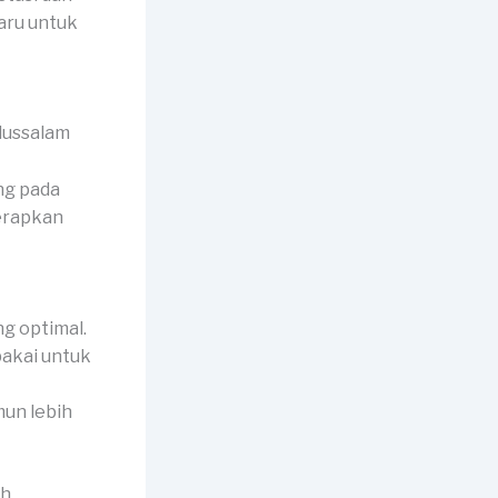
aru untuk
ng pada
terapkan
g optimal.
ipakai untuk
mun lebih
ah