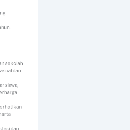
ang
ahun.
an sekolah
visual dan
r siswa,
berharga
perhatikan
harta
stasi dan