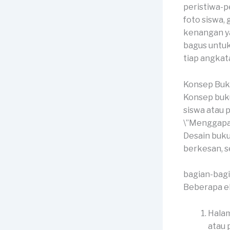
peristiwa-p
foto siswa, 
kenangan ya
bagus untu
tiap angkat
Konsep Buk
Konsep buku
siswa atau 
\”Menggapai 
Desain buku
berkesan, 
bagian-bag
Beberapa el
Halam
atau p