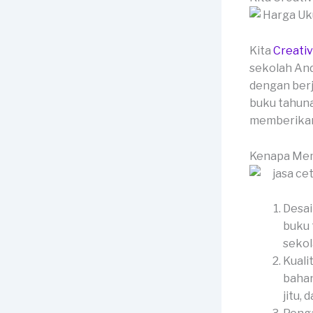
Kita
Creati
sekolah And
dengan berj
buku tahuna
memberikan 
Kenapa Mem
Desai
buku 
sekol
Kuali
bahan
jitu,