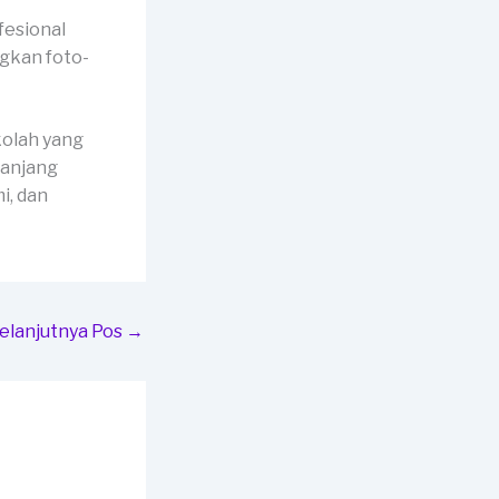
fesional
gkan foto-
kolah yang
panjang
i, dan
elanjutnya Pos
→