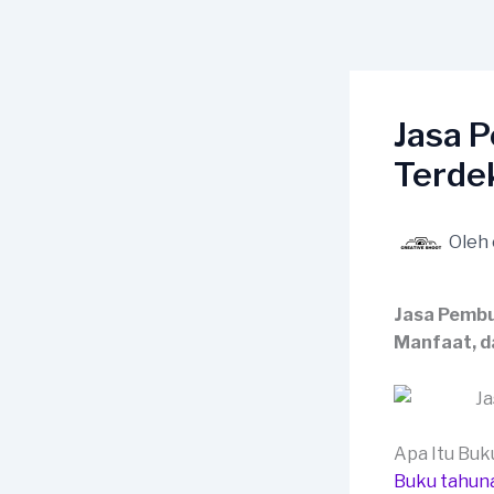
Lewati
ke
konten
Jasa 
Terde
Oleh
Jasa Pembu
Manfaat, d
Apa Itu Bu
Buku tahun