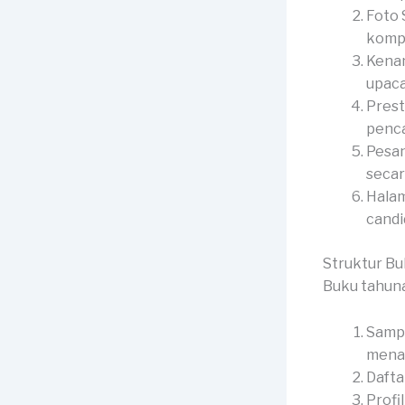
Foto 
kompl
Kenan
upaca
Prest
penca
Pesan
secar
Halam
candid
Struktur B
Buku tahun
Sampu
menar
Dafta
Profi