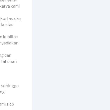
berjenis-
 karya kami
 kertas, dan
 kertas
 kualitas
enyediakan
ng dan
u tahunan
 sehingga
ang
ami siap