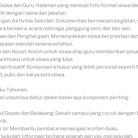
Siswa dan Guru: Halaman yang memuat foto formal siswa dan
it dengan nama dan jabatan.
gan Aktivitas Sekolah: Dokumentasi bermacam kegiatan, 
ra bendera, acara olahraga, panggung seni, dan lain-lain.
asi dan Penghargaan: Menampakkan siswa berprestasi da
paian sekolah selama setahun.
 dan Kesan: Kolom untuk siswa atau guru memberikan pesan
a khusus untuk siswa yang lulus.
an Kreatif: Komponen khusus yang lebih personal seperti 
, puisi, dan karya seni siswa.
uku Tahunan
an umumnya diatur dalam beberapa komponen penting:
l Depan dan Belakang: Desain sampul yang cocok dengan 
ik.
r Isi: Membantu pembaca menavigasi konten buku.
l Sekolah: Informasi tentang sejarah dan visi-misi sekolah.