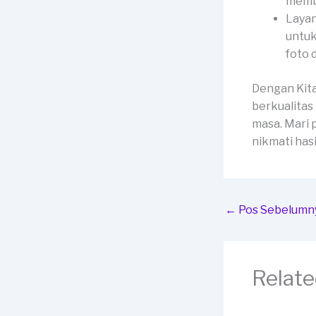
membe
Layan
untuk
foto 
Dengan Kit
berkualitas
masa. Mari 
nikmati has
←
Pos Sebelumn
Relate