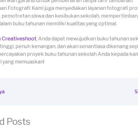
rikan garansi untuk pembenaran tanpa tarif tambahan.
an Fotografi: Kami juga menyediakan layanan fotografi pro
 pemotretan siswa dan kesibukan sekolah, mempertimban
dalam buku tahunan memiliki kualitas yang optimal.
a
Creativeshoot
, Anda dapat mewujudkan buku tahunan se
 tinggi, penuh kenangan, dan akan senantiasa dikenang se
percayakan proyek buku tahunan sekolah Anda kepada kam
il yang memuaskan!
ya
S
d Posts