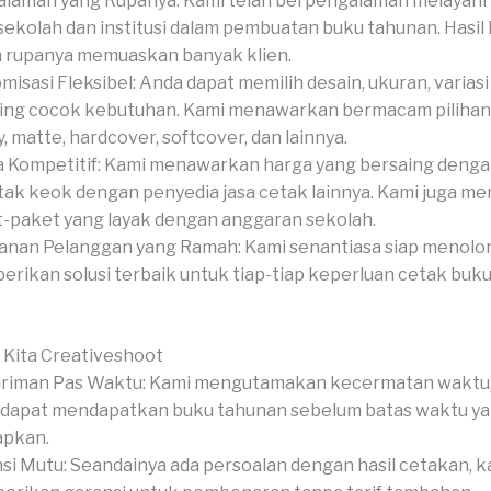
laman yang Rupanya: Kami telah berpengalaman melayani 
 sekolah dan institusi dalam pembuatan buku tahunan. Hasil
 rupanya memuaskan banyak klien.
misasi Fleksibel: Anda dapat memilih desain, ukuran, variasi
hing cocok kebutuhan. Kami menawarkan bermacam pilihan
y, matte, hardcover, softcover, dan lainnya.
 Kompetitif: Kami menawarkan harga yang bersaing dengan
tak keok dengan penyedia jasa cetak lainnya. Kami juga m
-paket yang layak dengan anggaran sekolah.
anan Pelanggan yang Ramah: Kami senantiasa siap menolo
rikan solusi terbaik untuk tiap-tiap keperluan cetak buk
 Kita Creativeshoot
riman Pas Waktu: Kami mengutamakan kecermatan waktu,
dapat mendapatkan buku tahunan sebelum batas waktu y
apkan.
si Mutu: Seandainya ada persoalan dengan hasil cetakan, k