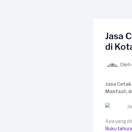
Lewati
ke
konten
Jasa 
di Kot
Oleh
Jasa Cetak
Manfaat, d
Apa yang d
Buku tahun