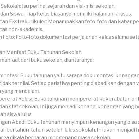
 Sekolah: Isu perihal sejarah dan visi-misi sekolah.
 dan Siswa: Tiap kelas biasanya memiliki halaman khusus.
tan Ekstrakurikuler: Menampakkan foto-foto dan kabar pe
itas non-akademis.
 Foto: Foto-foto dokumentasi perjalanan kelas selama set
an Manfaat Buku Tahunan Sekolah
manfaat dari buku sekolah, diantaranya :
entasi: Buku tahunan yaitu sarana dokumentasi kenangan
tidak ternilai. Setiap peristiwa penting diabadikan dengan v
a yang mendalam.
rerat Relasi: Buku tahunan mempererat kekerabatan anta
 dan staf sekolah. Ini juga menjadi kenang-kenangan yang 
ah siswa lulus.
gan Abadi: Buku tahunan menyimpan kenangan yang bisa 
li bertahun-tahun setelah lulus sekolah. Ini akan menjadi 
rga dikala berharap mengenang masa sekolah.