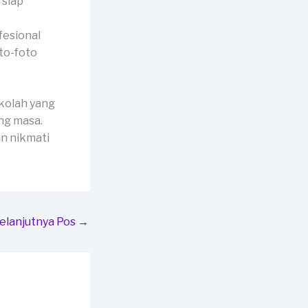
 siap
fesional
to-foto
kolah yang
ng masa.
n nikmati
elanjutnya Pos
→