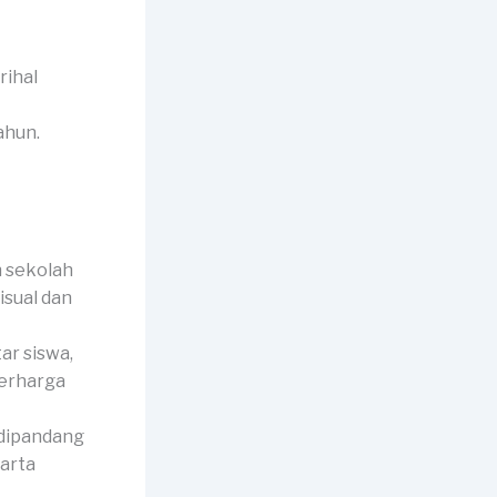
rihal
ahun.
 sekolah
isual dan
r siswa,
berharga
dipandang
harta