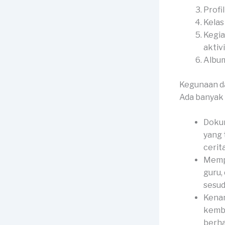
Profil
Kelas
Kegia
aktiv
Album
Kegunaan d
Ada banyak 
Dokum
yang 
cerit
Mempe
guru,
sesud
Kenan
kemba
berha