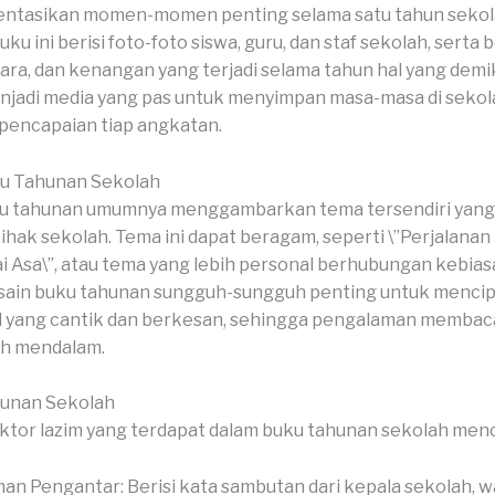
tasikan momen-momen penting selama satu tahun sekol
u ini berisi foto-foto siswa, guru, dan staf sekolah, serta
acara, dan kenangan yang terjadi selama tahun hal yang demi
jadi media yang pas untuk menyimpan masa-masa di sekol
pencapaian tiap angkatan.
u Tahunan Sekolah
u tahunan umumnya menggambarkan tema tersendiri yang d
pihak sekolah. Tema ini dapat beragam, seperti \”Perjalanan
 Asa\”, atau tema yang lebih personal berhubungan kebia
esain buku tahunan sungguh-sungguh penting untuk menci
al yang cantik dan berkesan, sehingga pengalaman memba
ih mendalam.
hunan Sekolah
ktor lazim yang terdapat dalam buku tahunan sekolah men
an Pengantar: Berisi kata sambutan dari kepala sekolah, wa