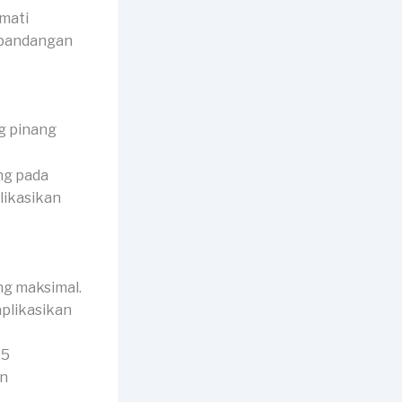
mati
 pandangan
ng pada
likasikan
ng maksimal.
aplikasikan
A5
an