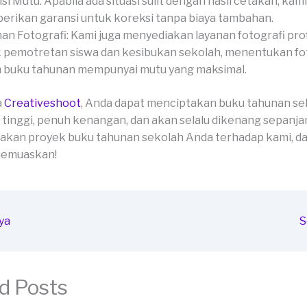
si Mutu: Apabila ada situasi sulit dengan hasil cetakan, kami
rikan garansi untuk koreksi tanpa biaya tambahan.
an Fotografi: Kami juga menyediakan layanan fotografi pro
 pemotretan siswa dan kesibukan sekolah, menentukan fo
 buku tahunan mempunyai mutu yang maksimal.
a
Creativeshoot
, Anda dapat menciptakan buku tahunan se
 tinggi, penuh kenangan, dan akan selalu dikenang sepanja
akan proyek buku tahunan sekolah Anda terhadap kami, da
 memuaskan!
ya
S
d Posts