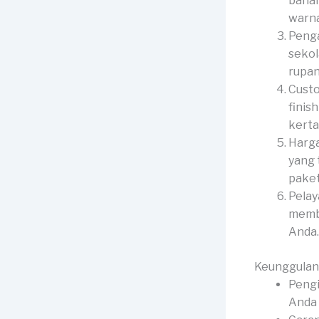
bahan
warna
Penga
sekol
rupan
Custo
finis
kerta
Harga
yang 
paket
Pelay
membe
Anda.
Keunggulan
Pengi
Anda 