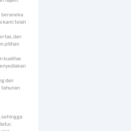
n tajam,
i beraneka
a kami telah
ertas, dan
 pilihan
 kualitas
 menyediakan
ng dan
u tahunan
 sehingga
atur.