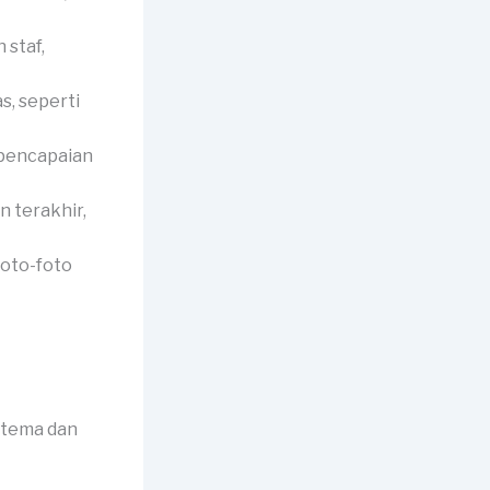
 staf,
s, seperti
 pencapaian
 terakhir,
foto-foto
 tema dan