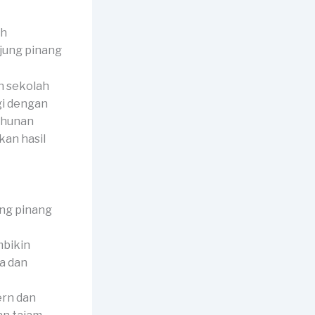
ah
n sekolah
gi dengan
ahunan
an hasil
mbikin
a dan
ern dan