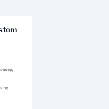
ustom
Konsep,