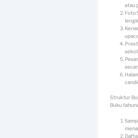
atau p
Foto 
lengk
Kenan
upaca
Prest
sekol
Pesan
secar
Halam
candid
Struktur B
Buku tahuna
Sampu
menar
Dafta