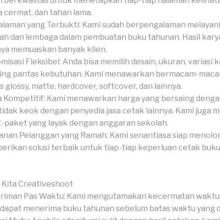
 berkwalitas untuk menetapkan tiap-tiap halaman kelihata
 cermat, dan tahan lama.
laman yang Terbukti: Kami sudah berpengalaman melayan
ah dan lembaga dalam pembuatan buku tahunan. Hasil kary
ya memuaskan banyak klien.
misasi Fleksibel: Anda bisa memilih desain, ukuran, variasi k
hing pantas kebutuhan. Kami menawarkan bermacam-macam
s glossy, matte, hardcover, softcover, dan lainnya.
 Kompetitif: Kami menawarkan harga yang bersaing dengan
tidak keok dengan penyedia jasa cetak lainnya. Kami juga
-paket yang layak dengan anggaran sekolah.
anan Pelanggan yang Ramah: Kami senantiasa siap menolo
rikan solusi terbaik untuk tiap-tiap keperluan cetak buk
 Kita Creativeshoot
riman Pas Waktu: Kami mengutamakan kecermatan waktu,
dapat menerima buku tahunan sebelum batas waktu yang di