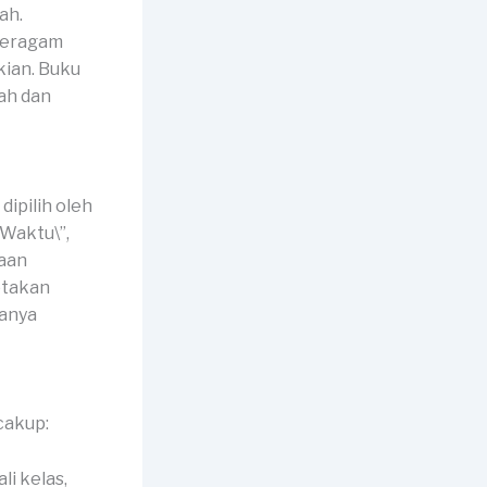
ah.
 beragam
kian. Buku
ah dan
ipilih oleh
 Waktu\”,
saan
ptakan
canya
cakup:
li kelas,