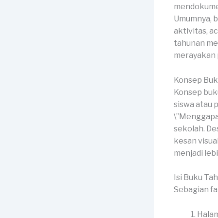
mendokumen
Umumnya, buk
aktivitas, 
tahunan men
merayakan 
Konsep Buk
Konsep buk
siswa atau 
\”Menggapai
sekolah. D
kesan visu
menjadi leb
Isi Buku Ta
Sebagian fa
Halam