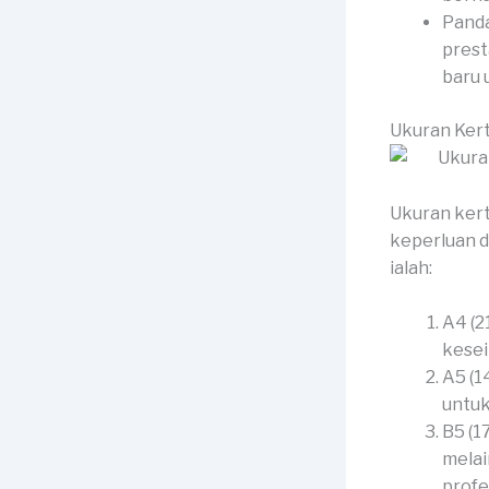
Panda
prest
baru 
Ukuran Ker
Ukuran kert
keperluan d
ialah:
A4 (2
kesei
A5 (1
untuk
B5 (1
melai
profe