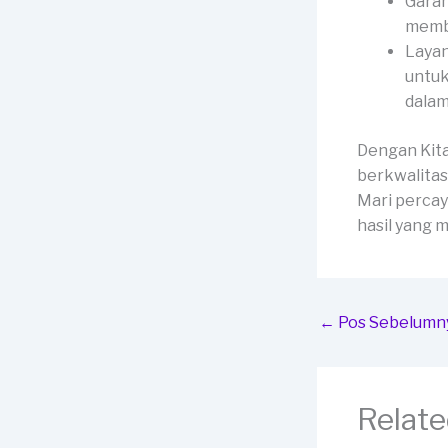
Garan
membe
Layan
untuk
dalam
Dengan Kit
berkwalitas
Mari percay
hasil yang
←
Pos Sebelumn
Relate