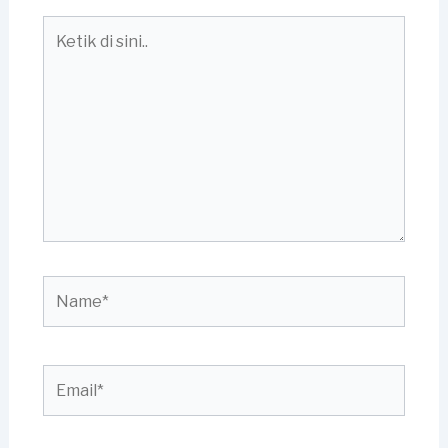
Ketik
di
sini..
Name*
Email*