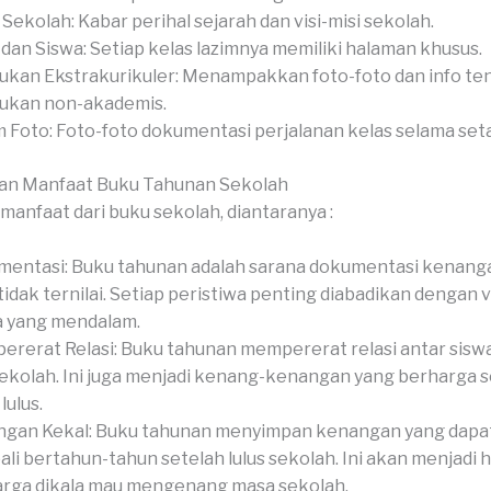
l Sekolah: Kabar perihal sejarah dan visi-misi sekolah.
 dan Siswa: Setiap kelas lazimnya memiliki halaman khusus.
ukan Ekstrakurikuler: Menampakkan foto-foto dan info te
ukan non-akademis.
 Foto: Foto-foto dokumentasi perjalanan kelas selama set
an Manfaat Buku Tahunan Sekolah
manfaat dari buku sekolah, diantaranya :
entasi: Buku tahunan adalah sarana dokumentasi kenang
tidak ternilai. Setiap peristiwa penting diabadikan dengan v
a yang mendalam.
rerat Relasi: Buku tahunan mempererat relasi antar siswa,
sekolah. Ini juga menjadi kenang-kenangan yang berharga 
lulus.
gan Kekal: Buku tahunan menyimpan kenangan yang dapat
li bertahun-tahun setelah lulus sekolah. Ini akan menjadi 
rga dikala mau mengenang masa sekolah.