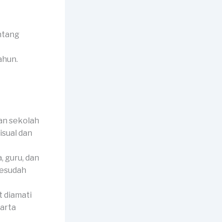
ntang
ahun.
an sekolah
isual dan
 guru, dan
sesudah
 diamati
harta