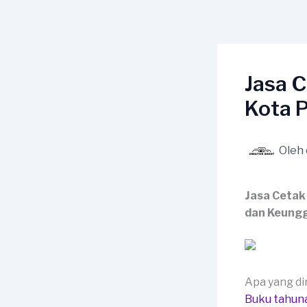
Lewati
ke
konten
Jasa 
Kota 
Oleh
Jasa Cetak
dan Keungg
Apa yang d
Buku tahun