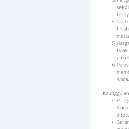
Penga
sekol
terny
Custo
finis
matte
Harga
tidak
paket
Pelay
membe
Anda.
Keunggulan
Pengi
Anda 
ditet
Garan