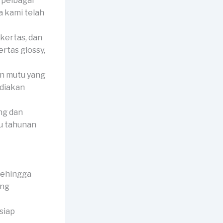
 pelbagai
a kami telah
 kertas, dan
rtas glossy,
n mutu yang
ediakan
ng dan
ku tahunan
sehingga
ang
 siap