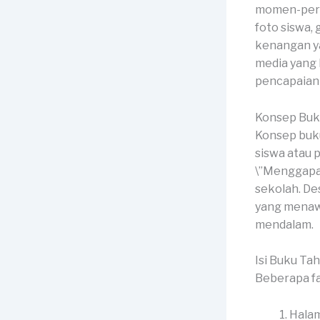
momen-peris
foto siswa,
kenangan ya
media yang
pencapaian 
Konsep Buk
Konsep buk
siswa atau 
\”Menggapai
sekolah. De
yang menaw
mendalam.
Isi Buku Ta
Beberapa fa
Halam