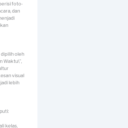
erisi foto-
cara, dan
menjadi
akan
ipilih oleh
n Waktu\”,
ltur
esan visual
di lebih
uti:
li kelas,