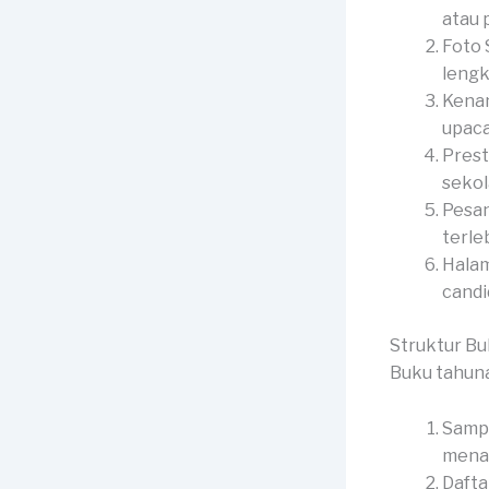
atau p
Foto 
lengk
Kenan
upaca
Prest
sekol
Pesan
terle
Halam
candid
Struktur B
Buku tahuna
Sampu
menar
Dafta