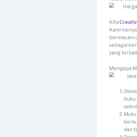
Kita
Creati
Kami menyed
bermacam op
sebagai ken
yang terbai
Mengapa Me
Desai
buku 
sekol
Mutu 
berku
dan t