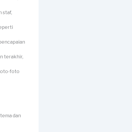
 staf,
eperti
 pencapaian
 terakhir,
foto-foto
 tema dan