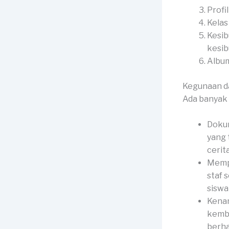
Profi
Kelas
Kesib
kesib
Album
Kegunaan d
Ada banyak 
Dokum
yang 
cerit
Mempe
staf 
siswa 
Kenan
kemba
berha