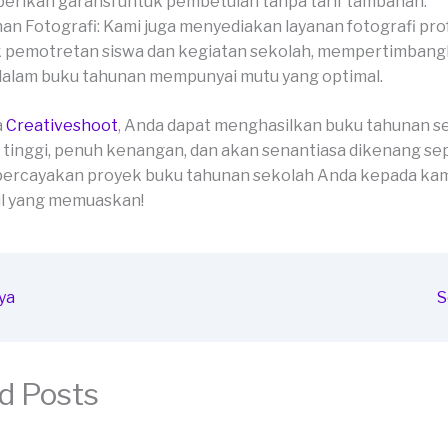
rikan garansi untuk pembetulan tanpa tarif tambahan.
an Fotografi: Kami juga menyediakan layanan fotografi pro
 pemotretan siswa dan kegiatan sekolah, mempertimbang
dalam buku tahunan mempunyai mutu yang optimal.
a
Creativeshoot
, Anda dapat menghasilkan buku tahunan s
 tinggi, penuh kenangan, dan akan senantiasa dikenang se
percayakan proyek buku tahunan sekolah Anda kepada kam
il yang memuaskan!
ya
S
d Posts