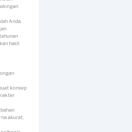
lah Anda.
gan
 tahunan
an hasil
buat konsep
arakter
 bahan
rna akurat,