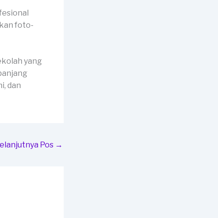
fesional
kan foto-
ekolah yang
panjang
i, dan
elanjutnya Pos
→