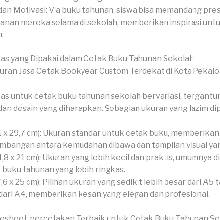
dan Motivasi: Via buku tahunan, siswa bisa memandang pres
lanan mereka selama di sekolah, memberikan inspirasi unt
.
as yang Dipakai dalam Cetak Buku Tahunan Sekolah
as untuk cetak buku tahunan sekolah bervariasi, tergantu
an desain yang diharapkan. Sebagian ukuran yang lazim dip
1 x 29,7 cm): Ukuran standar untuk cetak buku, memberikan
mbangan antara kemudahan dibawa dan tampilan visual ya
4,8 x 21 cm): Ukuran yang lebih kecil dan praktis, umumnya 
 buku tahunan yang lebih ringkas.
7,6 x 25 cm): Pilihan ukuran yang sedikit lebih besar dari A5 t
 dari A4, memberikan kesan yang elegan dan profesional.
veshoot: percetakan Terbaik untuk Cetak Buku Tahunan S