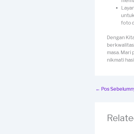
membe
Layan
untuk
foto 
Dengan Kit
berkwalitas
masa. Mari 
nikmati has
←
Pos Sebelumn
Relate