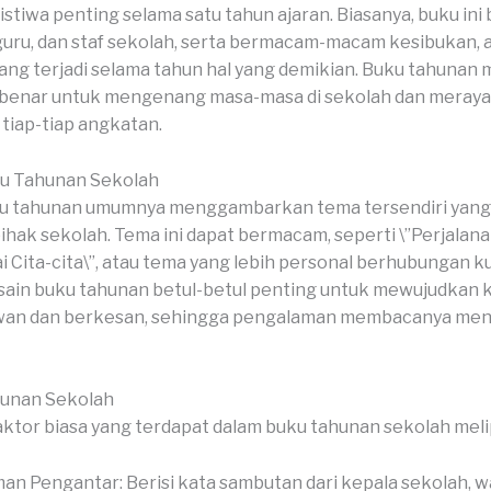
tiwa penting selama satu tahun ajaran. Biasanya, buku ini b
 guru, dan staf sekolah, serta bermacam-macam kesibukan, a
ng terjadi selama tahun hal yang demikian. Buku tahunan 
 benar untuk mengenang masa-masa di sekolah dan meray
tiap-tiap angkatan.
u Tahunan Sekolah
u tahunan umumnya menggambarkan tema tersendiri yang d
pihak sekolah. Tema ini dapat bermacam, seperti \”Perjalana
 Cita-cita\”, atau tema yang lebih personal berhubungan ku
sain buku tahunan betul-betul penting untuk mewujudkan k
an dan berkesan, sehingga pengalaman membacanya menja
hunan Sekolah
ktor biasa yang terdapat dalam buku tahunan sekolah melip
an Pengantar: Berisi kata sambutan dari kepala sekolah, wa