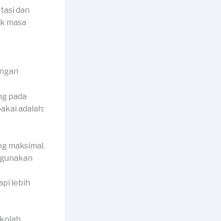
tasi dan
uk masa
ng pada
akai adalah:
ng maksimal.
digunakan
api lebih
ekolah