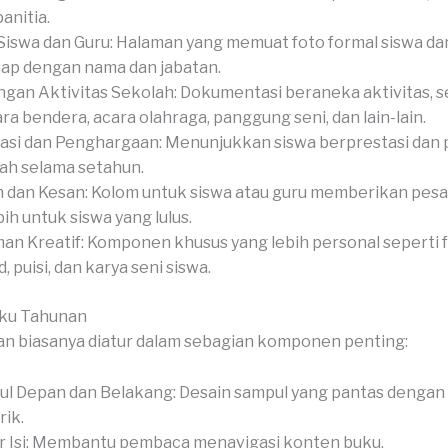
anitia.
Siswa dan Guru: Halaman yang memuat foto formal siswa dan
ap dengan nama dan jabatan.
gan Aktivitas Sekolah: Dokumentasi beraneka aktivitas, s
ra bendera, acara olahraga, panggung seni, dan lain-lain.
asi dan Penghargaan: Menunjukkan siswa berprestasi dan
ah selama setahun.
 dan Kesan: Kolom untuk siswa atau guru memberikan pesan
bih untuk siswa yang lulus.
an Kreatif: Komponen khusus yang lebih personal seperti 
, puisi, dan karya seni siswa.
uku Tahunan
n biasanya diatur dalam sebagian komponen penting:
l Depan dan Belakang: Desain sampul yang pantas dengan
ik.
r Isi: Membantu pembaca menavigasi konten buku.