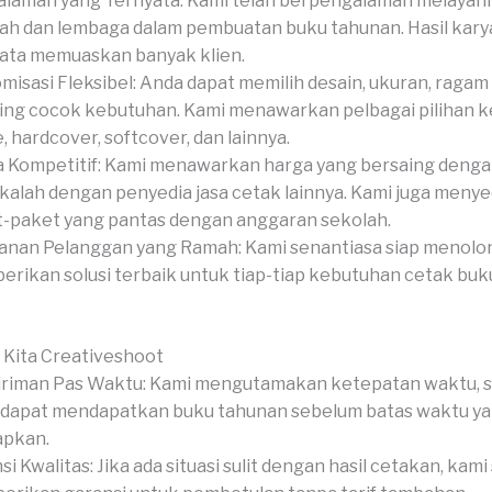
laman yang Ternyata: Kami telah berpengalaman melayani
ah dan lembaga dalam pembuatan buku tahunan. Hasil kary
ata memuaskan banyak klien.
misasi Fleksibel: Anda dapat memilih desain, ukuran, ragam
hing cocok kebutuhan. Kami menawarkan pelbagai pilihan ke
, hardcover, softcover, dan lainnya.
 Kompetitif: Kami menawarkan harga yang bersaing denga
 kalah dengan penyedia jasa cetak lainnya. Kami juga meny
-paket yang pantas dengan anggaran sekolah.
anan Pelanggan yang Ramah: Kami senantiasa siap menolo
rikan solusi terbaik untuk tiap-tiap kebutuhan cetak bu
 Kita Creativeshoot
riman Pas Waktu: Kami mengutamakan ketepatan waktu, 
dapat mendapatkan buku tahunan sebelum batas waktu y
apkan.
si Kwalitas: Jika ada situasi sulit dengan hasil cetakan, kami