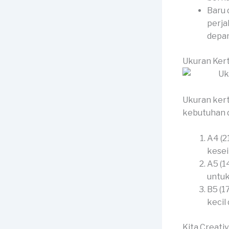
Baru 
perja
depan
Ukuran Kert
Ukuran kert
kebutuhan d
A4 (2
kesei
A5 (1
untuk
B5 (1
kecil
Kita Creati