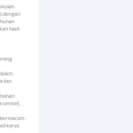
ekolah
gi dengan
ahunan
an hasil
mbikin
a dan
 bahan
a cermat,
i bermacam-
il karya