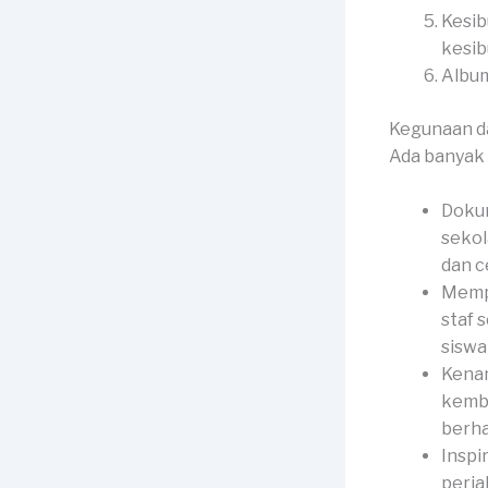
Kesib
kesib
Album
Kegunaan d
Ada banyak 
Doku
sekol
dan c
Mempe
staf 
siswa 
Kenan
kemba
berha
Inspi
perja