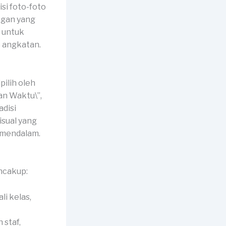
si foto-foto
angan yang
s untuk
 angkatan.
ilih oleh
an Waktu\”,
adisi
isual yang
 mendalam.
ncakup:
li kelas,
 staf,