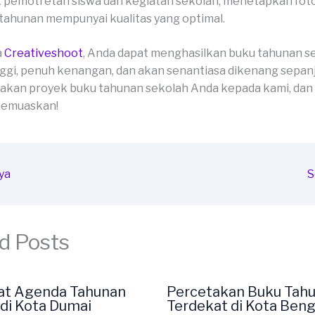
 pemotretan siswa dan kegiatan sekolah, menetapkan fot
tahunan mempunyai kualitas yang optimal.
a
Creativeshoot
, Anda dapat menghasilkan buku tahunan s
ggi, penuh kenangan, dan akan senantiasa dikenang sepan
akan proyek buku tahunan sekolah Anda kepada kami, dan
 memuaskan!
ya
S
d Posts
at Agenda Tahunan
Percetakan Buku Tah
di Kota Dumai
Terdekat di Kota Beng