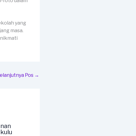
o-foto dalam
ekolah yang
jang masa.
 nikmati
elanjutnya Pos
→
unan
kulu