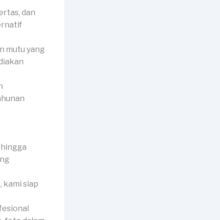
ertas, dan
rnatif
n mutu yang
ediakan
n
tahunan
ehingga
ang
 kami siap
fesional