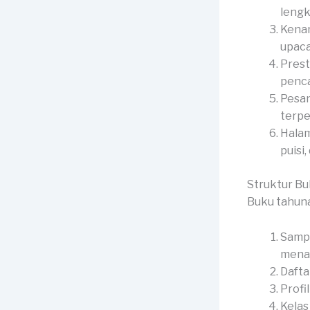
lengk
Kenan
upaca
Prest
penca
Pesan
terpe
Halam
puisi,
Struktur B
Buku tahun
Sampu
menar
Dafta
Profi
Kelas