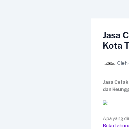
Lewati
ke
konten
Jasa 
Kota 
Oleh
Jasa Cetak
dan Keungg
Apa yang d
Buku tahun