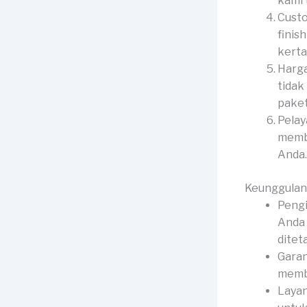
kami 
Custo
finis
kerta
Harga
tidak
paket
Pelay
membe
Anda.
Keunggulan
Pengi
Anda 
ditet
Garan
membe
Layan