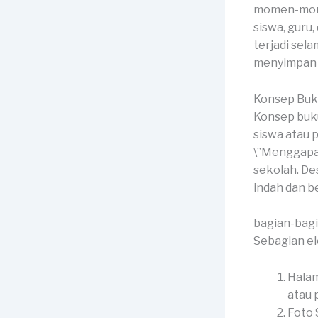
momen-momen
siswa, guru
terjadi sel
menyimpan m
Konsep Buk
Konsep buku
siswa atau 
\”Menggapai
sekolah. De
indah dan 
bagian-bag
Sebagian el
Halam
atau p
Foto 