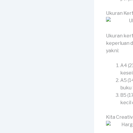
Ukuran Kert
Ukuran kert
keperluan d
yakni:
A4 (2
kesei
A5 (1
buku 
B5 (1
kecil
Kita Creati