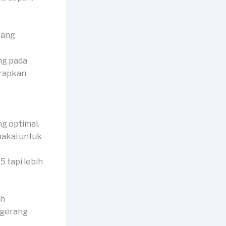
ng pada
erapkan
g optimal.
ipakai untuk
5 tapi lebih
ah