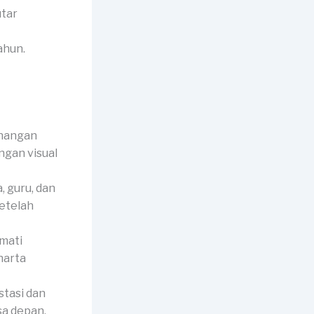
utar
ahun.
enangan
ngan visual
 guru, dan
setelah
mati
harta
stasi dan
sa depan.