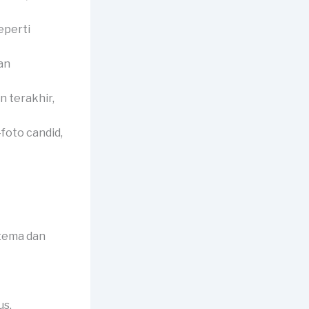
eperti
an
 terakhir,
foto candid,
tema dan
us.