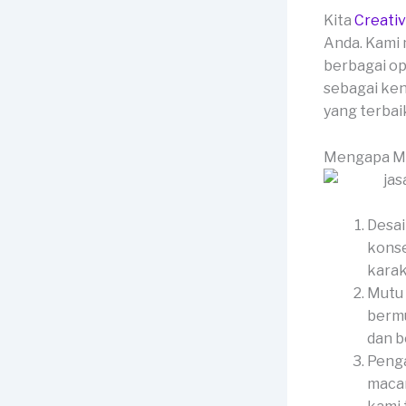
Kita
Creati
Anda. Kami 
berbagai op
sebagai ken
yang terbai
Mengapa Me
Desai
konse
karak
Mutu 
bermu
dan b
Penga
macam