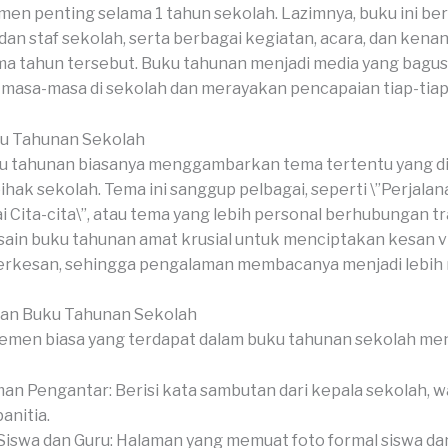
 penting selama 1 tahun sekolah. Lazimnya, buku ini beri
, dan staf sekolah, serta berbagai kegiatan, acara, dan ken
ama tahun tersebut. Buku tahunan menjadi media yang bagu
asa-masa di sekolah dan merayakan pencapaian tiap-tiap
u Tahunan Sekolah
 tahunan biasanya menggambarkan tema tertentu yang dip
pihak sekolah. Tema ini sanggup pelbagai, seperti \”Perjalan
 Cita-cita\”, atau tema yang lebih personal berhubungan tr
sain buku tahunan amat krusial untuk menciptakan kesan v
berkesan, sehingga pengalaman membacanya menjadi lebih
ian Buku Tahunan Sekolah
emen biasa yang terdapat dalam buku tahunan sekolah me
an Pengantar: Berisi kata sambutan dari kepala sekolah, wa
anitia.
Siswa dan Guru: Halaman yang memuat foto formal siswa dan