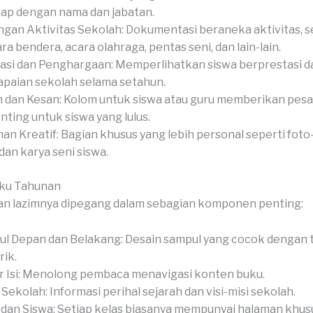
ap dengan nama dan jabatan.
gan Aktivitas Sekolah: Dokumentasi beraneka aktivitas, s
ra bendera, acara olahraga, pentas seni, dan lain-lain.
asi dan Penghargaan: Memperlihatkan siswa berprestasi d
paian sekolah selama setahun.
 dan Kesan: Kolom untuk siswa atau guru memberikan pesan
nting untuk siswa yang lulus.
an Kreatif: Bagian khusus yang lebih personal seperti foto-
 dan karya seni siswa.
uku Tahunan
an lazimnya dipegang dalam sebagian komponen penting:
l Depan dan Belakang: Desain sampul yang cocok dengan 
ik.
r Isi: Menolong pembaca menavigasi konten buku.
l Sekolah: Informasi perihal sejarah dan visi-misi sekolah.
 dan Siswa: Setiap kelas biasanya mempunyai halaman khus