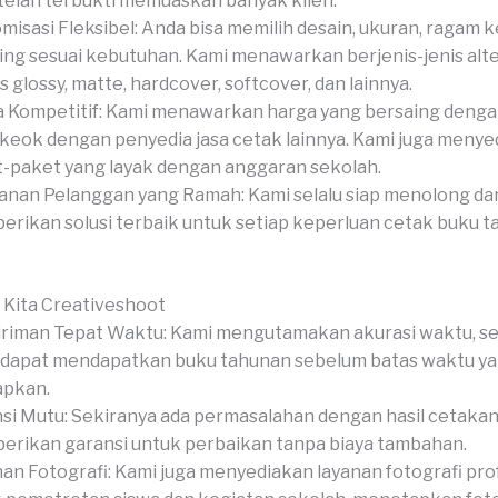
telah terbukti memuaskan banyak klien.
misasi Fleksibel: Anda bisa memilih desain, ukuran, ragam k
hing sesuai kebutuhan. Kami menawarkan berjenis-jenis alte
s glossy, matte, hardcover, softcover, dan lainnya.
 Kompetitif: Kami menawarkan harga yang bersaing denga
 keok dengan penyedia jasa cetak lainnya. Kami juga meny
-paket yang layak dengan anggaran sekolah.
anan Pelanggan yang Ramah: Kami selalu siap menolong da
rikan solusi terbaik untuk setiap keperluan cetak buku 
 Kita Creativeshoot
riman Tepat Waktu: Kami mengutamakan akurasi waktu, s
dapat mendapatkan buku tahunan sebelum batas waktu y
apkan.
si Mutu: Sekiranya ada permasalahan dengan hasil cetakan,
rikan garansi untuk perbaikan tanpa biaya tambahan.
an Fotografi: Kami juga menyediakan layanan fotografi pro