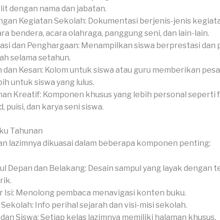
it dengan nama dan jabatan.
gan Kegiatan Sekolah: Dokumentasi berjenis-jenis kegiata
ra bendera, acara olahraga, panggung seni, dan lain-lain.
asi dan Penghargaan: Menampilkan siswa berprestasi dan
ah selama setahun.
 dan Kesan: Kolom untuk siswa atau guru memberikan pesan
bih untuk siswa yang lulus.
an Kreatif: Komponen khusus yang lebih personal seperti 
, puisi, dan karya seni siswa.
uku Tahunan
n lazimnya dikuasai dalam beberapa komponen penting:
l Depan dan Belakang: Desain sampul yang layak dengan 
ik.
r Isi: Menolong pembaca menavigasi konten buku.
l Sekolah: Info perihal sejarah dan visi-misi sekolah.
 dan Siswa: Setiap kelas lazimnya memiliki halaman khusus.