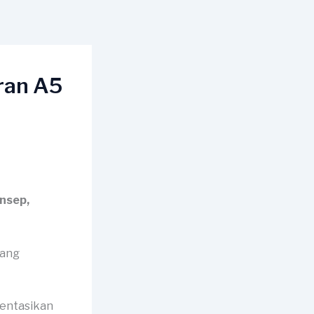
ran A5
nsep,
mentasikan