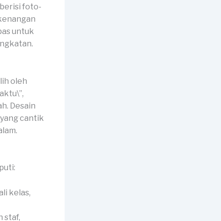
erisi foto-
n kenangan
pas untuk
ngkatan.
ih oleh
aktu\”,
ah. Desain
 yang cantik
alam.
uti:
li kelas,
 staf,