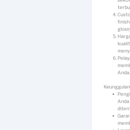
sekol
terbu
Custo
finis
gloss
Harga
kuali
menye
Pelay
membe
Anda.
Keunggulan
Pengi
Anda 
diten
Garan
membe