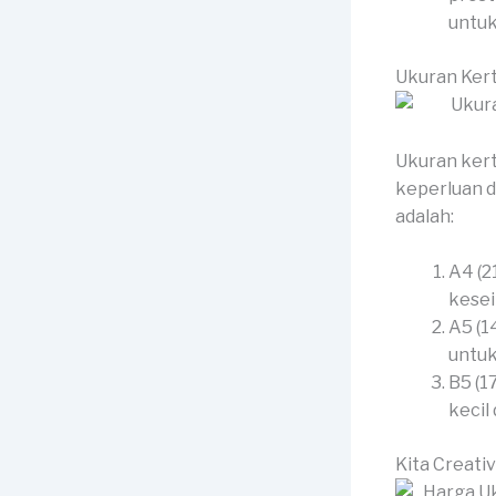
untuk
Ukuran Ker
Ukuran kert
keperluan d
adalah:
A4 (2
kesei
A5 (1
untuk
B5 (1
kecil
Kita Creati