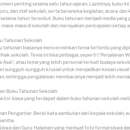
omen penting selama satu tahun ajaran. Lazimnya, buku ini b
 guru, dan staf sekolah, serta beraneka kegiatan, acara, da
i selama tahun tersebut. Buku tahunan menjadi media yang 
masa-masa di sekolah dan merayakan pencapaian setiap a
u Tahunan Sekolah
 tahunan biasanya mencerminkan tema tertentu yang dipil
ihak sekolah. Tema ini bisa pelbagai, seperti \”Perjalanan W
 Asa\”, atau tema yang lebih personal terkait budaya sekol
n sungguh-sungguh krusial untuk menjadikan kesan visual
an, sehingga pengalaman membacanya menjadi lebih mend
ian Buku Tahunan Sekolah
ktor biasa yang terdapat dalam buku tahunan sekolah melip
an Pengantar: Berisi kata sambutan dari kepala sekolah, wa
anitia.
Siswa dan Guru: Halaman yang memuat foto formal siswa dan