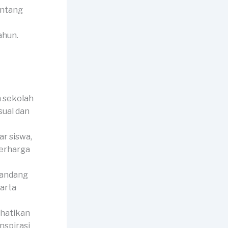
entang
ahun.
 sekolah
sual dan
r siswa,
berharga
pandang
harta
rhatikan
nspirasi