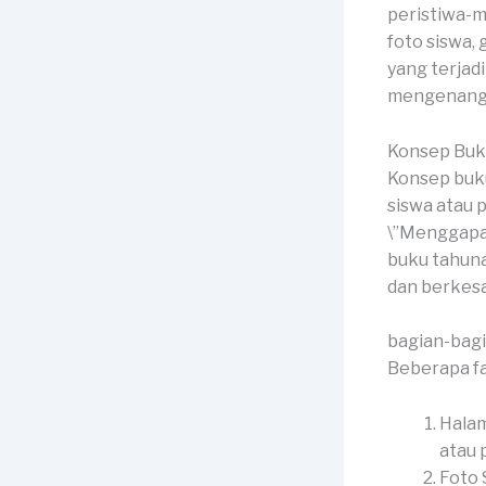
peristiwa-m
foto siswa,
yang terjad
mengenang 
Konsep Buk
Konsep buku
siswa atau p
\”Menggapai
buku tahuna
dan berkes
bagian-bag
Beberapa fa
Halam
atau p
Foto 