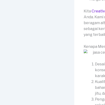
Kita
Creati
Anda. Kami 
beragam alt
sebagai ken
yang terbai
Kenapa Mem
Desai
konse
karak
Kuali
bahan
jitu, 
Penga