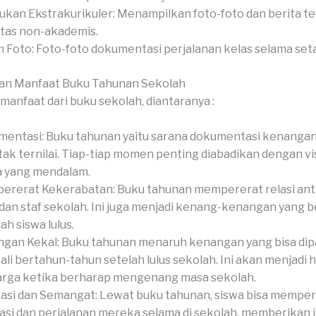
ukan Ekstrakurikuler: Menampilkan foto-foto dan berita t
itas non-akademis.
 Foto: Foto-foto dokumentasi perjalanan kelas selama set
an Manfaat Buku Tahunan Sekolah
manfaat dari buku sekolah, diantaranya :
entasi: Buku tahunan yaitu sarana dokumentasi kenangan
tak ternilai. Tiap-tiap momen penting diabadikan dengan vi
a yang mendalam.
rerat Kekerabatan: Buku tahunan mempererat relasi anta
 dan staf sekolah. Ini juga menjadi kenang-kenangan yang 
ah siswa lulus.
gan Kekal: Buku tahunan menaruh kenangan yang bisa di
li bertahun-tahun setelah lulus sekolah. Ini akan menjadi 
rga ketika berharap mengenang masa sekolah.
rasi dan Semangat: Lewat buku tahunan, siswa bisa mempe
asi dan perjalanan mereka selama di sekolah, memberikan i