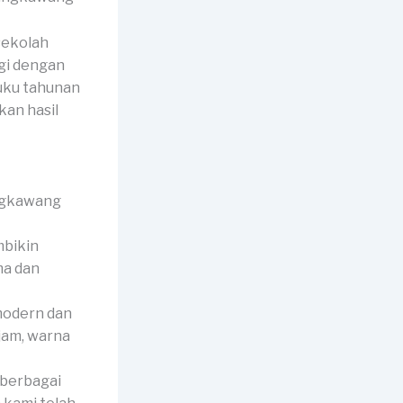
sekolah
gi dengan
buku tahunan
an hasil
mbikin
ma dan
modern dan
jam, warna
 berbagai