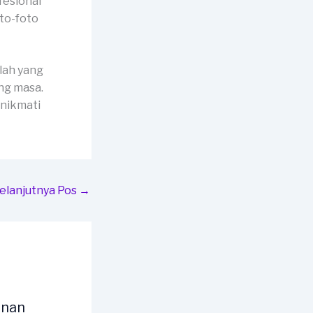
fesional
to-foto
lah yang
ng masa.
 nikmati
elanjutnya Pos
→
unan