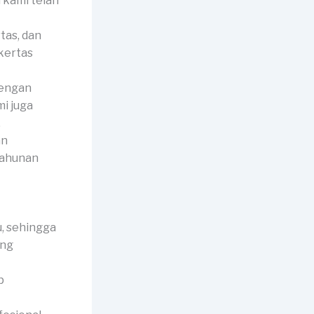
 kami telah
tas, dan
kertas
dengan
mi juga
.
an
tahunan
, sehingga
ang
p