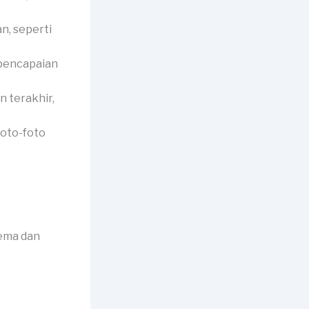
n, seperti
 pencapaian
 terakhir,
foto-foto
tema dan