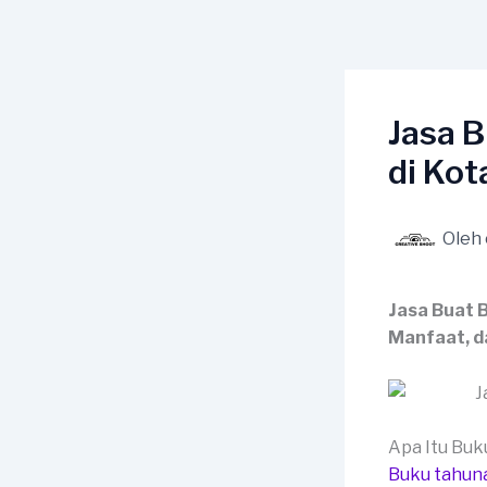
Lewati
ke
konten
Jasa 
di Ko
Oleh
Jasa Buat 
Manfaat, d
Apa Itu Bu
Buku tahun