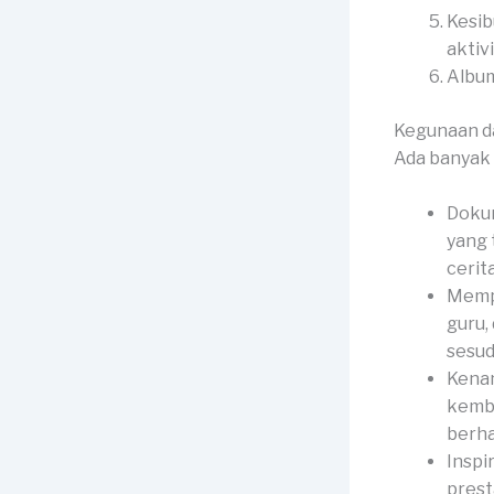
Kesib
aktiv
Album
Kegunaan d
Ada banyak 
Dokum
yang 
cerit
Mempe
guru,
sesud
Kenan
kemba
berha
Inspi
prest