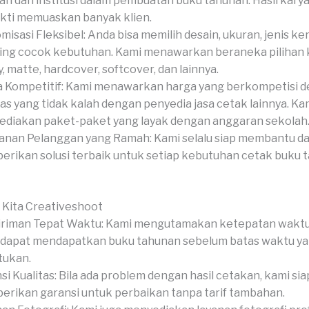
ah dan institusi dalam pembuatan buku tahunan. Hasil karya
kti memuaskan banyak klien.
misasi Fleksibel: Anda bisa memilih desain, ukuran, jenis ker
hing cocok kebutuhan. Kami menawarkan beraneka pilihan 
y, matte, hardcover, softcover, dan lainnya.
 Kompetitif: Kami menawarkan harga yang berkompetisi 
tas yang tidak kalah dengan penyedia jasa cetak lainnya. Ka
diakan paket-paket yang layak dengan anggaran sekolah
anan Pelanggan yang Ramah: Kami selalu siap membantu d
rikan solusi terbaik untuk setiap kebutuhan cetak buku 
 Kita Creativeshoot
riman Tepat Waktu: Kami mengutamakan ketepatan waktu
dapat mendapatkan buku tahunan sebelum batas waktu y
tukan.
si Kualitas: Bila ada problem dengan hasil cetakan, kami sia
rikan garansi untuk perbaikan tanpa tarif tambahan.