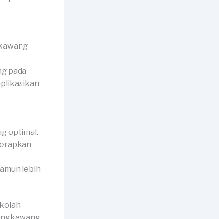
ng pada
plikasikan
g optimal.
iterapkan
 namun lebih
ekolah