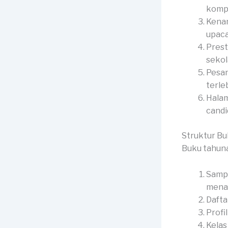
kompl
Kenan
upaca
Prest
sekol
Pesan
terle
Halam
candid
Struktur B
Buku tahuna
Sampu
menar
Dafta
Profi
Kelas