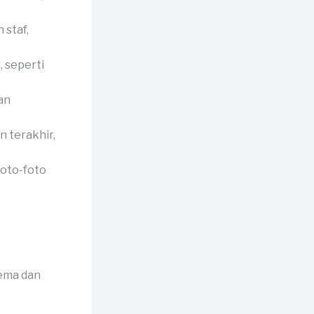
 staf,
 seperti
an
 terakhir,
foto-foto
tema dan