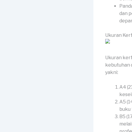
Panda
dan p
depan
Ukuran Kert
Ukuran kert
kebutuhan d
yakni:
A4 (2
kesei
A5 (1
buku 
B5 (1
melai
profe