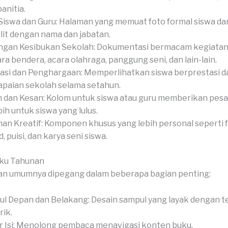
anitia.
Siswa dan Guru: Halaman yang memuat foto formal siswa dan
it dengan nama dan jabatan.
gan Kesibukan Sekolah: Dokumentasi bermacam kegiatan,
ra bendera, acara olahraga, panggung seni, dan lain-lain.
asi dan Penghargaan: Memperlihatkan siswa berprestasi d
paian sekolah selama setahun.
 dan Kesan: Kolom untuk siswa atau guru memberikan pesan
bih untuk siswa yang lulus.
an Kreatif: Komponen khusus yang lebih personal seperti 
, puisi, dan karya seni siswa.
uku Tahunan
an umumnya dipegang dalam beberapa bagian penting:
l Depan dan Belakang: Desain sampul yang layak dengan 
ik.
r Isi: Menolong pembaca menavigasi konten buku.