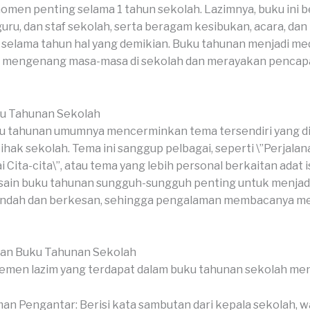
omen penting selama 1 tahun sekolah. Lazimnya, buku ini be
 guru, dan staf sekolah, serta beragam kesibukan, acara, da
i selama tahun hal yang demikian. Buku tahunan menjadi me
k mengenang masa-masa di sekolah dan merayakan pencapa
u Tahunan Sekolah
 tahunan umumnya mencerminkan tema tersendiri yang dip
pihak sekolah. Tema ini sanggup pelbagai, seperti \”Perjalan
Cita-cita\”, atau tema yang lebih personal berkaitan adat i
esain buku tahunan sungguh-sungguh penting untuk menja
 indah dan berkesan, sehingga pengalaman membacanya men
ian Buku Tahunan Sekolah
emen lazim yang terdapat dalam buku tahunan sekolah me
an Pengantar: Berisi kata sambutan dari kepala sekolah, wa