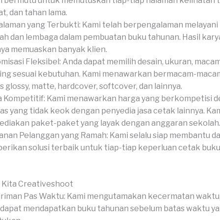
 bermutu untuk memutuskan tiap-tiap halaman kelihatan t
t, dan tahan lama.
laman yang Terbukti: Kami telah berpengalaman melayani
ah dan lembaga dalam pembuatan buku tahunan. Hasil kary
ya memuaskan banyak klien.
misasi Fleksibel: Anda dapat memilih desain, ukuran, macam
hing sesuai kebutuhan. Kami menawarkan bermacam-macam 
s glossy, matte, hardcover, softcover, dan lainnya.
 Kompetitif: Kami menawarkan harga yang berkompetisi 
tas yang tidak keok dengan penyedia jasa cetak lainnya. Kam
diakan paket-paket yang layak dengan anggaran sekolah
anan Pelanggan yang Ramah: Kami selalu siap membantu d
rikan solusi terbaik untuk tiap-tiap keperluan cetak buk
 Kita Creativeshoot
riman Pas Waktu: Kami mengutamakan kecermatan waktu,
dapat mendapatkan buku tahunan sebelum batas waktu y