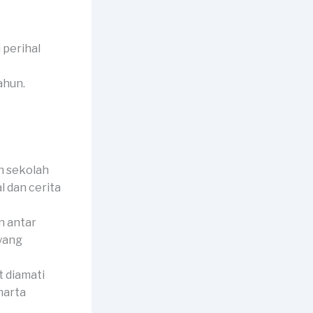
 perihal
ahun.
n sekolah
l dan cerita
 antar
 yang
 diamati
harta