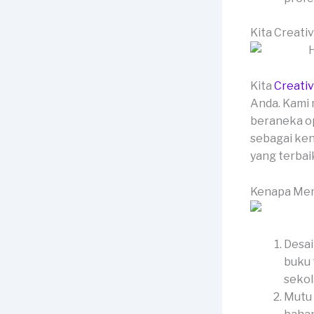
Kita Creati
Kita
Creati
Anda. Kami 
beraneka op
sebagai ken
yang terbai
Kenapa Mem
Desai
buku 
sekol
Mutu 