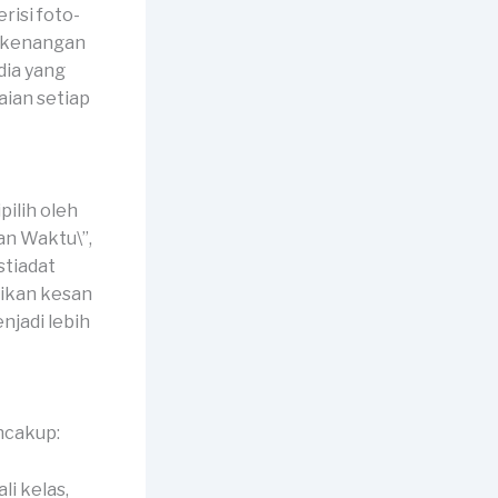
risi foto-
n kenangan
dia yang
ian setiap
ilih oleh
an Waktu\”,
stiadat
dikan kesan
jadi lebih
ncakup:
li kelas,