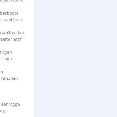
ajam, warna
 berbagai
a kami telah
 kertas, dan
alternatif
dengan
i juga
.
an
u tahunan
 sehingga
ang