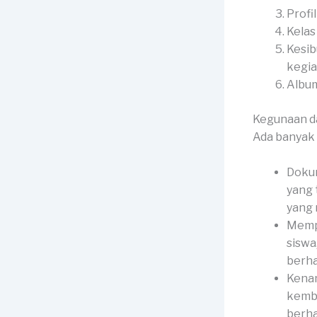
Profi
Kelas
Kesib
kegia
Album
Kegunaan d
Ada banyak 
Dokum
yang 
yang
Memp
siswa
berha
Kenan
kemba
berha