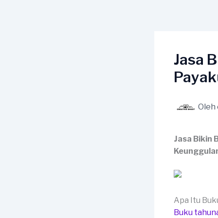
Lewati
ke
konten
Jasa B
Paya
Oleh
Jasa Bikin
Keunggula
Apa Itu Bu
Buku tahun