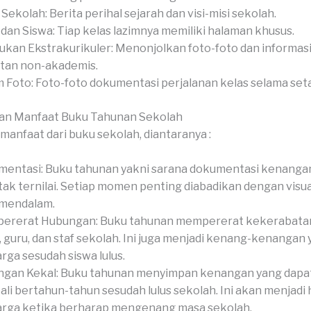
l Sekolah: Berita perihal sejarah dan visi-misi sekolah.
 dan Siswa: Tiap kelas lazimnya memiliki halaman khusus.
ukan Ekstrakurikuler: Menonjolkan foto-foto dan informasi
tan non-akademis.
 Foto: Foto-foto dokumentasi perjalanan kelas selama set
an Manfaat Buku Tahunan Sekolah
manfaat dari buku sekolah, diantaranya :
entasi: Buku tahunan yakni sarana dokumentasi kenanga
tak ternilai. Setiap momen penting diabadikan dengan visua
 mendalam.
ererat Hubungan: Buku tahunan mempererat kekerabatan
, guru, dan staf sekolah. Ini juga menjadi kenang-kenangan
rga sesudah siswa lulus.
gan Kekal: Buku tahunan menyimpan kenangan yang dapat
li bertahun-tahun sesudah lulus sekolah. Ini akan menjadi 
rga ketika berharap mengenang masa sekolah.