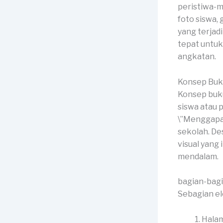
peristiwa-m
foto siswa,
yang terjad
tepat untu
angkatan.
Konsep Buk
Konsep buku
siswa atau 
\”Menggapai 
sekolah. D
visual yang
mendalam.
bagian-bag
Sebagian el
Halam