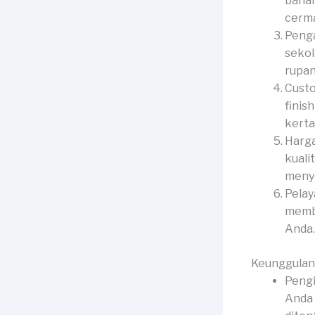
bahan
cerma
Penga
sekol
rupan
Custo
finis
kerta
Harga
kuali
menye
Pelay
membe
Anda.
Keunggulan
Pengi
Anda 