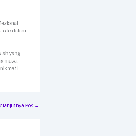
fesional
-foto dalam
olah yang
ng masa.
 nikmati
elanjutnya Pos
→