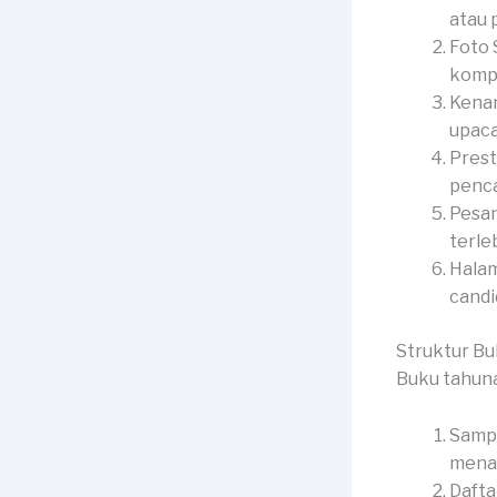
atau p
Foto 
kompl
Kenan
upaca
Prest
penca
Pesan
terle
Halam
candid
Struktur B
Buku tahun
Sampu
menar
Dafta