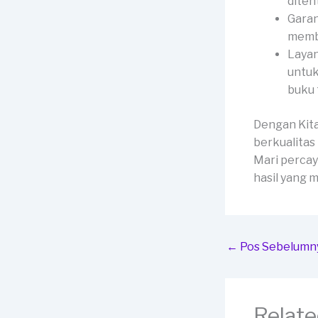
diten
Garan
membe
Layan
untuk
buku 
Dengan Kit
berkualitas
Mari percay
hasil yang
←
Pos Sebelumn
Relate