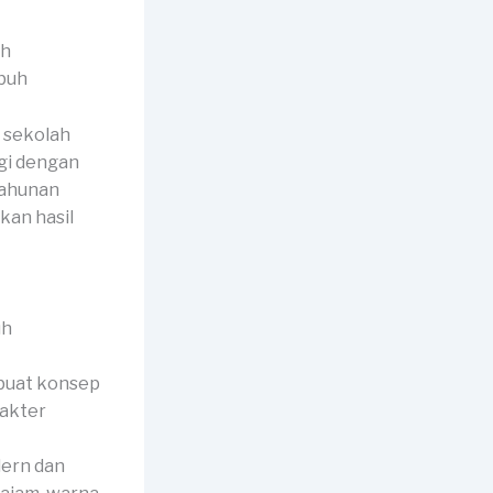
ah
n sekolah
gi dengan
tahunan
kan hasil
buat konsep
rakter
dern dan