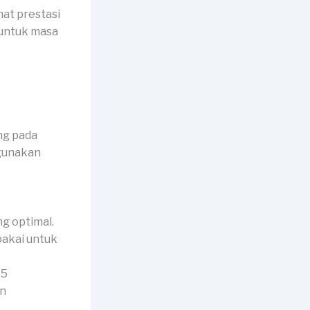
hat prestasi
 untuk masa
ng pada
igunakan
g optimal.
ipakai untuk
A5
an