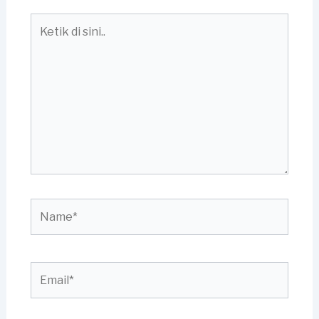
Ketik
di
sini..
Name*
Email*