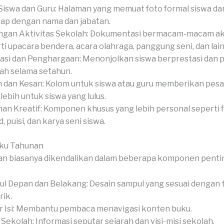
Siswa dan Guru: Halaman yang memuat foto formal siswa dan
ap dengan nama dan jabatan.
gan Aktivitas Sekolah: Dokumentasi bermacam-macam akt
ti upacara bendera, acara olahraga, panggung seni, dan lain-
asi dan Penghargaan: Menonjolkan siswa berprestasi dan 
ah selama setahun.
 dan Kesan: Kolom untuk siswa atau guru memberikan pesan
-lebih untuk siswa yang lulus.
an Kreatif: Komponen khusus yang lebih personal seperti 
, puisi, dan karya seni siswa.
uku Tahunan
an biasanya dikendalikan dalam beberapa komponen penti
l Depan dan Belakang: Desain sampul yang sesuai dengan
ik.
r Isi: Membantu pembaca menavigasi konten buku.
l Sekolah: Informasi seputar sejarah dan visi-misi sekolah.