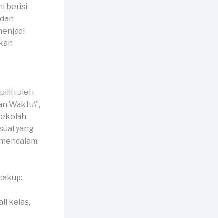
i berisi
 dan
menjadi
akan
ilih oleh
an Waktu\”,
sekolah.
sual yang
 mendalam.
cakup:
li kelas,