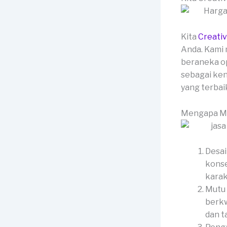
Kita
Creati
Anda. Kami 
beraneka op
sebagai ken
yang terbai
Mengapa Me
Desai
konse
karak
Mutu 
berkw
dan t