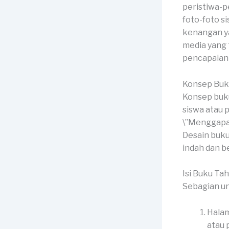
peristiwa-pe
foto-foto si
kenangan ya
media yang
pencapaian 
Konsep Buk
Konsep buku
siswa atau 
\”Menggapai
Desain buku
indah dan 
Isi Buku Ta
Sebagian u
Halam
atau p