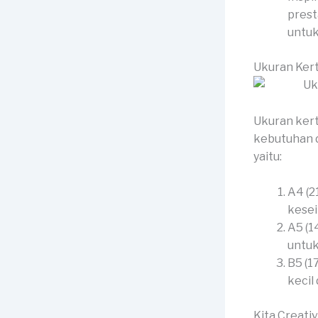
prest
untuk
Ukuran Kert
Ukuran kert
kebutuhan d
yaitu:
A4 (2
kesei
A5 (1
untuk
B5 (1
kecil
Kita Creati