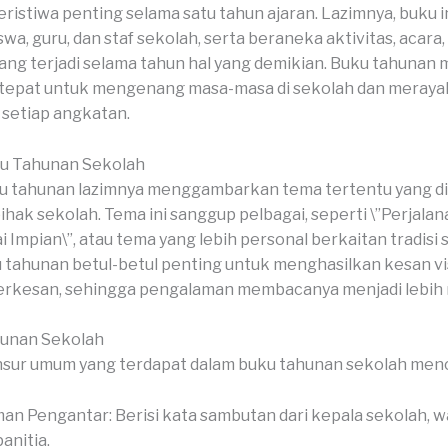
ristiwa penting selama satu tahun ajaran. Lazimnya, buku in
swa, guru, dan staf sekolah, serta beraneka aktivitas, acara,
ng terjadi selama tahun hal yang demikian. Buku tahunan 
 tepat untuk mengenang masa-masa di sekolah dan meray
setiap angkatan.
u Tahunan Sekolah
 tahunan lazimnya menggambarkan tema tertentu yang dip
pihak sekolah. Tema ini sanggup pelbagai, seperti \”Perjalan
 Impian\”, atau tema yang lebih personal berkaitan tradisi 
 tahunan betul-betul penting untuk menghasilkan kesan vi
berkesan, sehingga pengalaman membacanya menjadi lebih
hunan Sekolah
nsur umum yang terdapat dalam buku tahunan sekolah men
an Pengantar: Berisi kata sambutan dari kepala sekolah, wa
anitia.