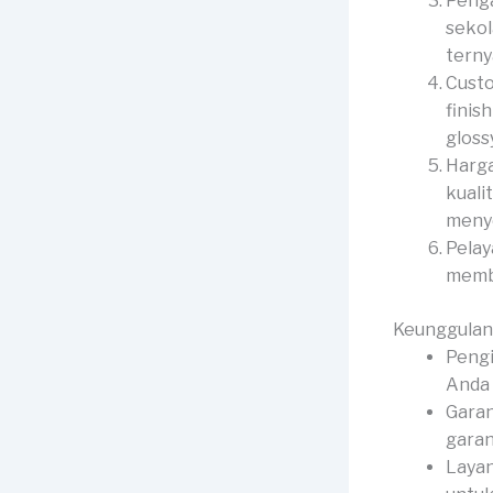
Penga
sekol
terny
Custo
finis
gloss
Harga
kuali
menye
Pelay
membe
Keunggulan
Pengi
Anda 
Garan
garan
Layan