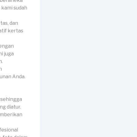
 beraneka
a kami sudah
tas, dan
tif kertas
dengan
i juga
h.
n
hunan Anda.
 sehingga
g diatur.
memberikan
fesional