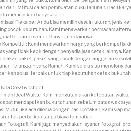
laman yang Terbukti: Kami telah berpengalaman melayani
ah dan institusi dalam pembuatan buku tahunan. Hasil kary
ata memuaskan banyak klien.
misasi Fleksibel: Anda bisa memilih desain, ukuran, jenis ker
hing cocok kebutuhan. Kami menawarkan bermacam alterna
y, matte, hardcover, softcover, dan lainnya.
 Kompetitif: Kami menawarkan harga yang berkompetisi 
tas yang tidak keok dengan penyedia jasa cetak lainnya. Kam
diakan paket-paket yang cocok dengan anggaran sekola
anan Pelanggan yang Ramah: Kami selalu siap menolong da
rikan solusi terbaik untuk tiap kebutuhan cetak buku ta
 Kita Creativeshoot
riman Ideal Waktu: Kami mengutamakan ketepatan waktu,
dapat mendapatkan buku tahunan sebelum batas waktu yan
si Mutu: Jika ada dilema dengan hasil cetakan, kami siap 
si untuk perbaikan tanpa biaya tambahan.
an Fotografi: Kami juga menyediakan layanan fotografi pro