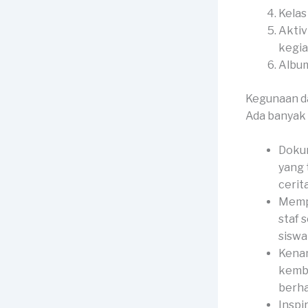
Kelas
Aktiv
kegia
Album
Kegunaan d
Ada banyak 
Dokum
yang 
cerit
Mempe
staf 
siswa 
Kenan
kemba
berha
Inspi