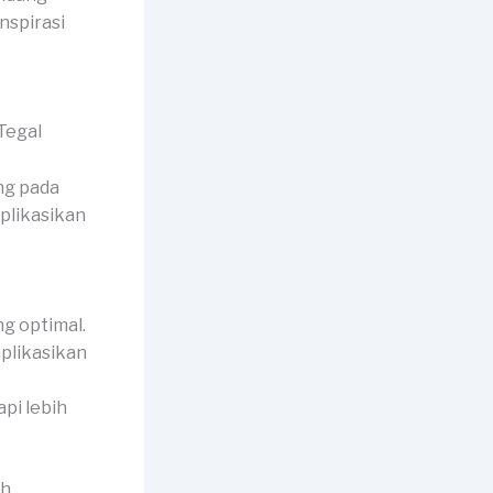
nspirasi
ng pada
plikasikan
g optimal.
aplikasikan
api lebih
ah