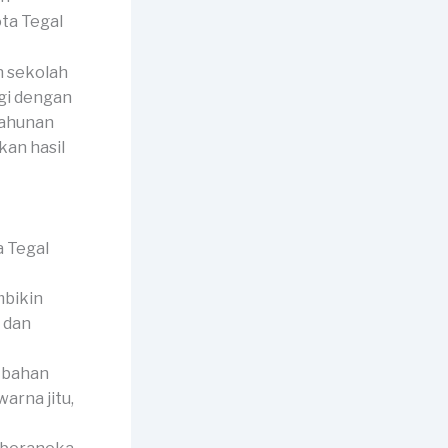
n sekolah
gi dengan
tahunan
an hasil
mbikin
 dan
 bahan
arna jitu,