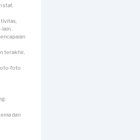
 staf,
ivitas,
lain.
pencapaian
 terakhir,
foto-foto
ng:
 tema dan