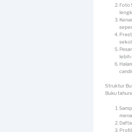
Foto 
lengk
Kenan
seper
Prest
sekol
Pesan
lebih
Halam
candid
Struktur B
Buku tahun
Sampu
menar
Dafta
Profi