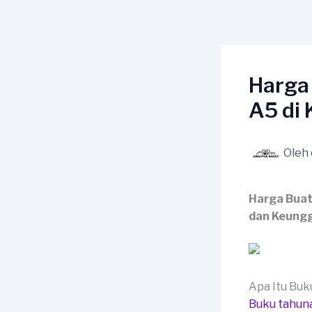
Lewati
ke
konten
Harga
A5 di 
Oleh
Harga Buat
dan Keungg
Apa Itu Bu
Buku tahun