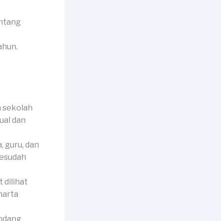
.
entang
ahun.
 sekolah
ual dan
 guru, dan
sesudah
dilihat
harta
andang