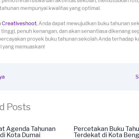
 pemotretan siswa dan aktivitas sekolah, memutuskan fot
tahunan mempunyai kwalitas yang optimal.
a
Creativeshoot
, Anda dapat mewujudkan buku tahunan se
 tinggi, penuh kenangan, dan akan senantiasa dikenang se
percayakan proyek buku tahunan sekolah Anda terhadap ka
il yang memuaskan!
ya
S
d Posts
at Agenda Tahunan
Percetakan Buku Tah
di Kota Dumai
Terdekat di Kota Beng