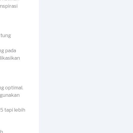
nspirasi
ng pada
likasikan
g optimal.
digunakan
5 tapi lebih
ah