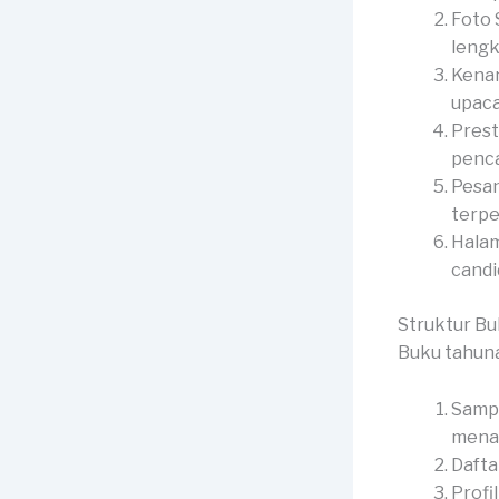
Foto 
lengk
Kenan
upaca
Prest
penca
Pesan
terpe
Halam
candid
Struktur B
Buku tahuna
Sampu
menar
Dafta
Profi