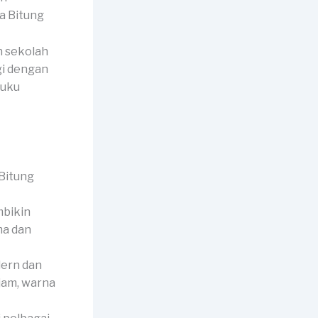
n sekolah
gi dengan
buku
mbikin
ma dan
dern dan
jam, warna