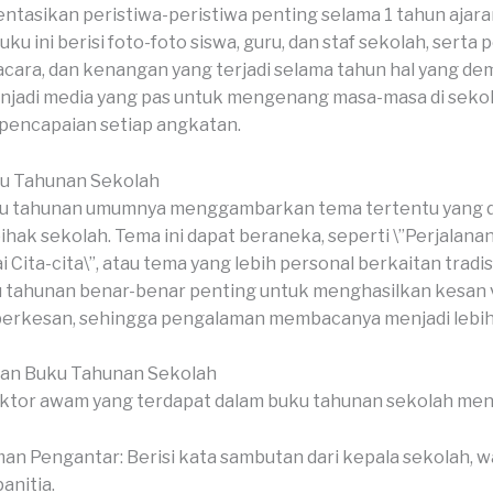
asikan peristiwa-peristiwa penting selama 1 tahun ajara
u ini berisi foto-foto siswa, guru, dan staf sekolah, serta 
acara, dan kenangan yang terjadi selama tahun hal yang de
njadi media yang pas untuk mengenang masa-masa di seko
pencapaian setiap angkatan.
u Tahunan Sekolah
u tahunan umumnya menggambarkan tema tertentu yang di
pihak sekolah. Tema ini dapat beraneka, seperti \”Perjalana
Cita-cita\”, atau tema yang lebih personal berkaitan tradis
 tahunan benar-benar penting untuk menghasilkan kesan v
 berkesan, sehingga pengalaman membacanya menjadi lebi
ian Buku Tahunan Sekolah
aktor awam yang terdapat dalam buku tahunan sekolah me
an Pengantar: Berisi kata sambutan dari kepala sekolah, wa
anitia.