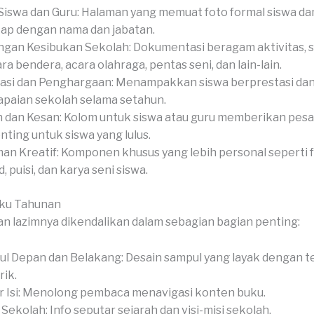
Siswa dan Guru: Halaman yang memuat foto formal siswa dan
ap dengan nama dan jabatan.
gan Kesibukan Sekolah: Dokumentasi beragam aktivitas, s
ra bendera, acara olahraga, pentas seni, dan lain-lain.
asi dan Penghargaan: Menampakkan siswa berprestasi da
paian sekolah selama setahun.
 dan Kesan: Kolom untuk siswa atau guru memberikan pesan
nting untuk siswa yang lulus.
an Kreatif: Komponen khusus yang lebih personal seperti 
, puisi, dan karya seni siswa.
uku Tahunan
n lazimnya dikendalikan dalam sebagian bagian penting:
l Depan dan Belakang: Desain sampul yang layak dengan 
ik.
r Isi: Menolong pembaca menavigasi konten buku.
l Sekolah: Info seputar sejarah dan visi-misi sekolah.