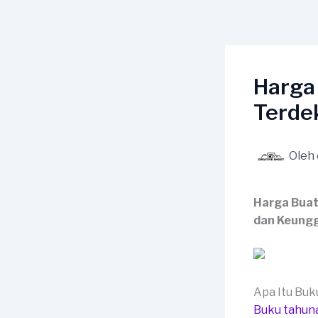
Lewati
ke
konten
Harga
Terdek
Oleh
Harga Buat
dan Keungg
Apa Itu Bu
Buku tahun