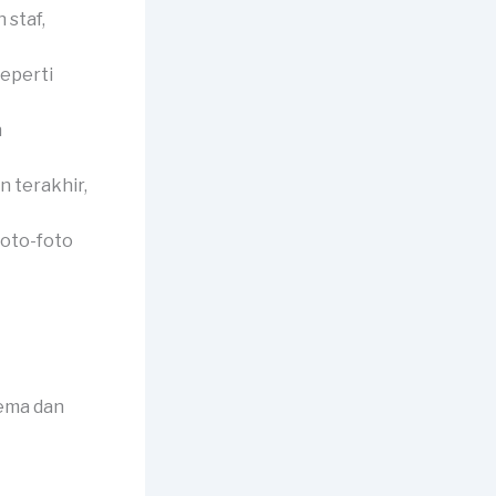
 staf,
eperti
n
 terakhir,
foto-foto
tema dan