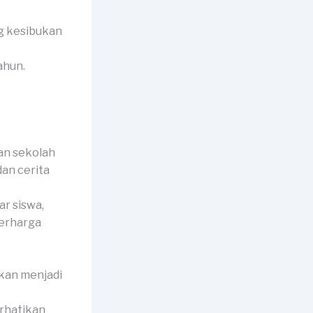
ng kesibukan
ahun.
an sekolah
dan cerita
r siswa,
berharga
akan menjadi
erhatikan