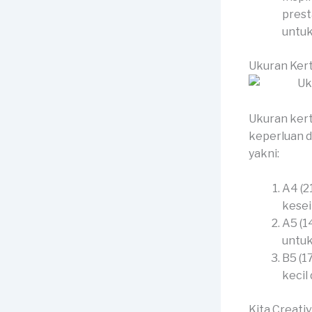
prest
untuk
Ukuran Ker
Ukuran kert
keperluan d
yakni:
A4 (2
kesei
A5 (1
untuk
B5 (1
kecil
Kita Creati