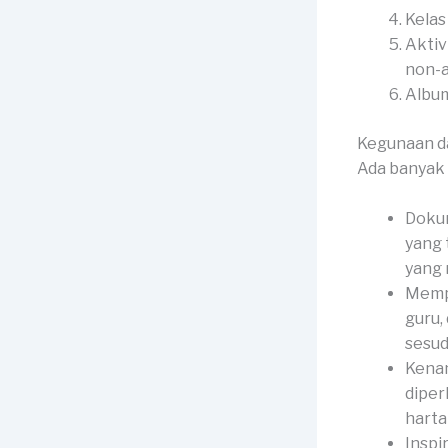
Kelas
Aktiv
non-
Album
Kegunaan d
Ada banyak 
Dokum
yang 
yang
Mempe
guru,
sesud
Kenan
diper
harta
Inspi