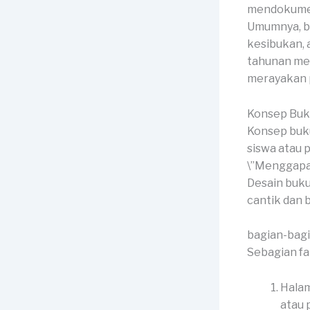
mendokument
Umumnya, buk
kesibukan, 
tahunan me
merayakan 
Konsep Buk
Konsep buk
siswa atau 
\”Menggapai 
Desain buku
cantik dan
bagian-bag
Sebagian f
Halam
atau p