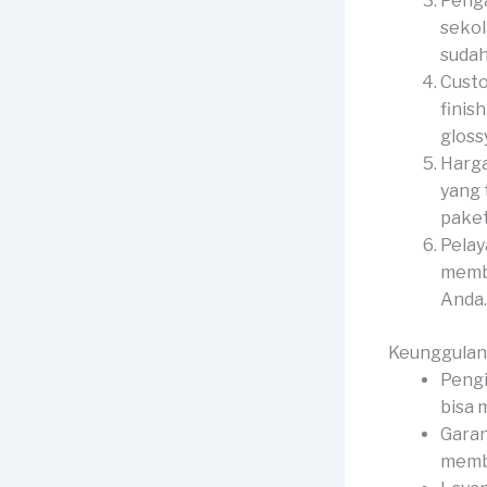
Penga
sekol
sudah
Custo
finis
gloss
Harga
yang 
paket
Pelay
membe
Anda.
Keunggulan
Pengi
bisa 
Garan
membe