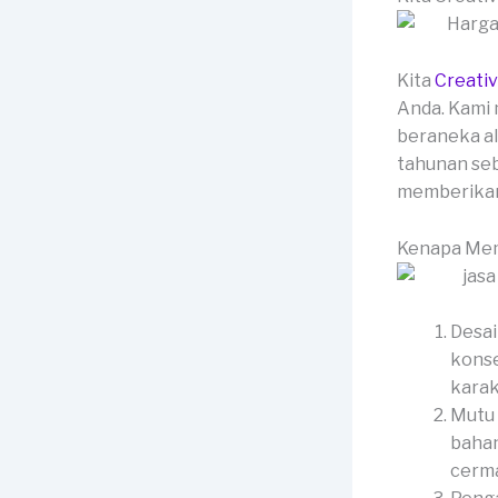
Kita
Creati
Anda. Kami 
beraneka al
tahunan seb
memberikan 
Kenapa Mem
Desai
konse
karak
Mutu 
bahan
cerma