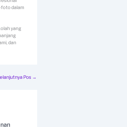
fesional
-foto dalam
kolah yang
panjang
mi, dan
elanjutnya Pos
→
unan