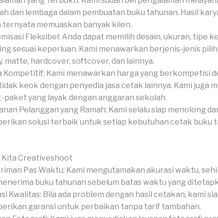
laman yang Terbukti: Kami sudah berpengalaman melayani
ah dan lembaga dalam pembuatan buku tahunan. Hasil kary
 ternyata memuaskan banyak klien.
misasi Fleksibel: Anda dapat memilih desain, ukuran, tipe ke
hing sesuai keperluan. Kami menawarkan berjenis-jenis pili
y, matte, hardcover, softcover, dan lainnya.
 Kompetitif: Kami menawarkan harga yang berkompetisi 
tidak keok dengan penyedia jasa cetak lainnya. Kami juga
-paket yang layak dengan anggaran sekolah.
anan Pelanggan yang Ramah: Kami selalu siap menolong da
rikan solusi terbaik untuk setiap kebutuhan cetak buku 
 Kita Creativeshoot
riman Pas Waktu: Kami mengutamakan akurasi waktu, seh
menerima buku tahunan sebelum batas waktu yang ditetap
si Kwalitas: Bila ada problem dengan hasil cetakan, kami si
rikan garansi untuk perbaikan tanpa tarif tambahan.