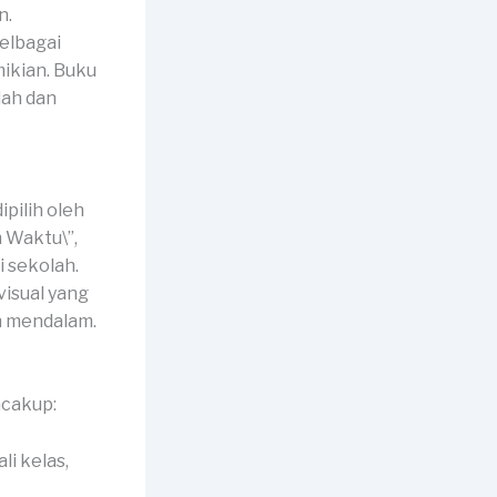
n.
pelbagai
mikian. Buku
lah dan
pilih oleh
n Waktu\”,
i sekolah.
isual yang
h mendalam.
ncakup:
li kelas,