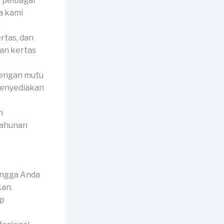
 pelbagai
a kami
rtas, dan
han kertas
dengan mutu
 menyediakan
n
tahunan
ingga Anda
kan.
ap