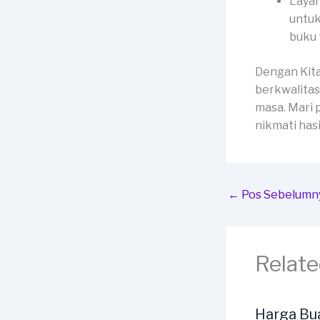
Layan
untuk
buku 
Dengan Kit
berkwalitas
masa. Mari 
nikmati has
←
Pos Sebelumn
Relate
Harga Bu