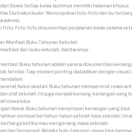
 dan Siswa: Setiap kelas lazimnya memiliki halaman khusus.
itas Ekstrakurikuler: Menonjolkan foto-foto dan isu tenta
akademis.
 Foto: Foto-foto dokumentasi perjalanan kelas selama set
an Manfaat Buku Tahunan Sekolah
manfaat dari buku sekolah, diantaranya :
entasi: Buku tahunan adalah sarana dokumentasi kenang
tak ternilai. Tiap momen penting diabadikan dengan visual 
 mendalam.
rerat Kekerabatan: Buku tahunan mempererat relasi anta
 dan staf sekolah. Ini juga menjadi kenang-kenangan yang 
ah siswa lulus.
gan Kekal: Buku tahunan menyimpan kenangan yang bisa
hatikan kembali bertahun-tahun setelah lulus sekolah. Ini 
 berharga ketika mau mengenang masa sekolah.
rasi dan Semangat: Melalui buku tahunan, siswa bisa memp