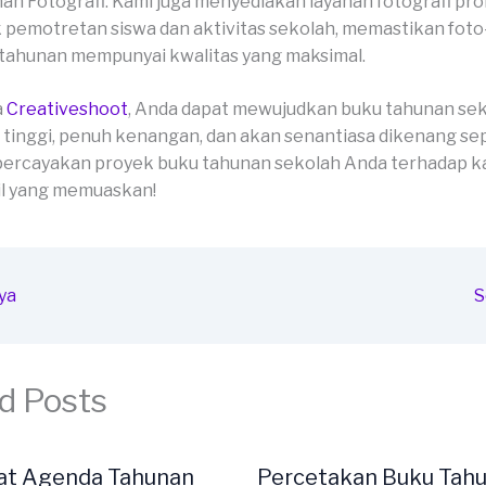
an Fotografi: Kami juga menyediakan layanan fotografi pro
 pemotretan siswa dan aktivitas sekolah, memastikan foto
tahunan mempunyai kwalitas yang maksimal.
a
Creativeshoot
, Anda dapat mewujudkan buku tahunan se
 tinggi, penuh kenangan, dan akan senantiasa dikenang se
percayakan proyek buku tahunan sekolah Anda terhadap ka
il yang memuaskan!
ya
S
d Posts
at Agenda Tahunan
Percetakan Buku Tah