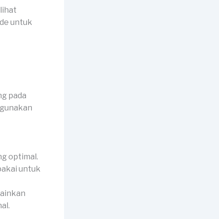
lihat
ide untuk
ng pada
igunakan
g optimal.
ipakai untuk
lainkan
al.