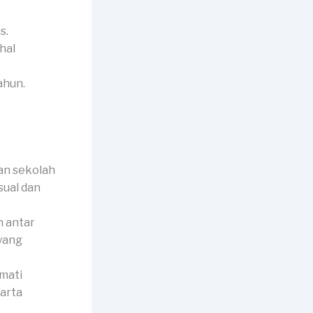
s.
hal
ahun.
an sekolah
sual dan
 antar
 yang
mati
harta