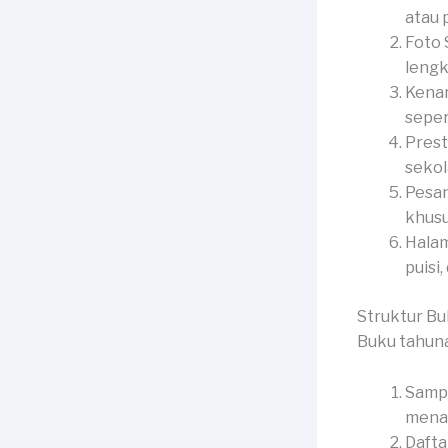
atau p
Foto 
lengk
Kenan
seper
Prest
sekol
Pesan
khusu
Halam
puisi,
Struktur B
Buku tahuna
Sampu
menar
Dafta