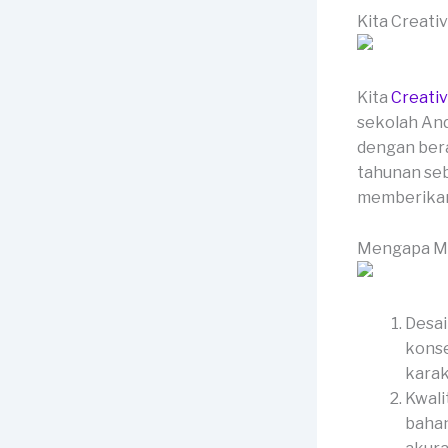
Kita Creati
Kita
Creati
sekolah And
dengan bera
tahunan seb
memberikan 
Mengapa Me
Desai
konse
karak
Kwali
bahan