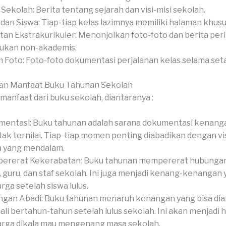
l Sekolah: Berita tentang sejarah dan visi-misi sekolah.
 dan Siswa: Tiap-tiap kelas lazimnya memiliki halaman khusu
tan Ekstrakurikuler: Menonjolkan foto-foto dan berita peri
ukan non-akademis.
 Foto: Foto-foto dokumentasi perjalanan kelas selama set
an Manfaat Buku Tahunan Sekolah
manfaat dari buku sekolah, diantaranya :
entasi: Buku tahunan adalah sarana dokumentasi kenang
tak ternilai. Tiap-tiap momen penting diabadikan dengan vi
a yang mendalam.
ererat Kekerabatan: Buku tahunan mempererat hubungan
, guru, dan staf sekolah. Ini juga menjadi kenang-kenangan
rga setelah siswa lulus.
gan Abadi: Buku tahunan menaruh kenangan yang bisa dia
li bertahun-tahun setelah lulus sekolah. Ini akan menjadi 
rga dikala mau mengenang masa sekolah.