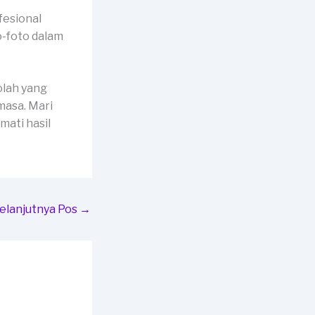
fesional
o-foto dalam
olah yang
masa. Mari
ati hasil
elanjutnya Pos
→