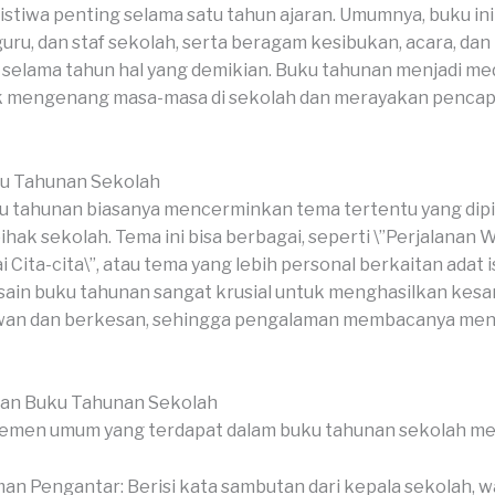
tiwa penting selama satu tahun ajaran. Umumnya, buku ini 
 guru, dan staf sekolah, serta beragam kesibukan, acara, da
i selama tahun hal yang demikian. Buku tahunan menjadi me
k mengenang masa-masa di sekolah dan merayakan pencapa
u Tahunan Sekolah
 tahunan biasanya mencerminkan tema tertentu yang dipil
ihak sekolah. Tema ini bisa berbagai, seperti \”Perjalanan W
Cita-cita\”, atau tema yang lebih personal berkaitan adat i
sain buku tahunan sangat krusial untuk menghasilkan kesan
an dan berkesan, sehingga pengalaman membacanya menja
ian Buku Tahunan Sekolah
emen umum yang terdapat dalam buku tahunan sekolah mel
an Pengantar: Berisi kata sambutan dari kepala sekolah, wa