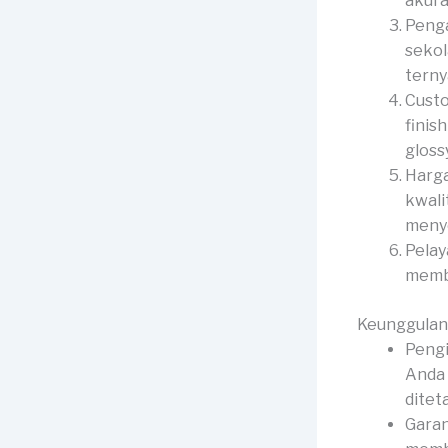
akura
Penga
sekol
terny
Custo
finis
gloss
Harga
kwali
menye
Pelay
membe
Keunggulan
Pengi
Anda 
ditet
Garan