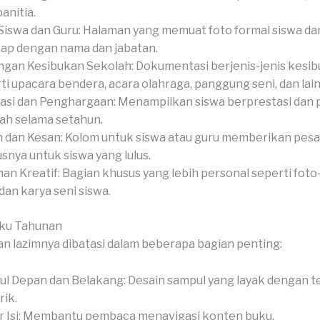
anitia.
Siswa dan Guru: Halaman yang memuat foto formal siswa dan
ap dengan nama dan jabatan.
gan Kesibukan Sekolah: Dokumentasi berjenis-jenis kesib
ti upacara bendera, acara olahraga, panggung seni, dan lain-
asi dan Penghargaan: Menampilkan siswa berprestasi dan
ah selama setahun.
 dan Kesan: Kolom untuk siswa atau guru memberikan pesan
snya untuk siswa yang lulus.
an Kreatif: Bagian khusus yang lebih personal seperti foto-
 dan karya seni siswa.
uku Tahunan
n lazimnya dibatasi dalam beberapa bagian penting:
l Depan dan Belakang: Desain sampul yang layak dengan 
ik.
r Isi: Membantu pembaca menavigasi konten buku.