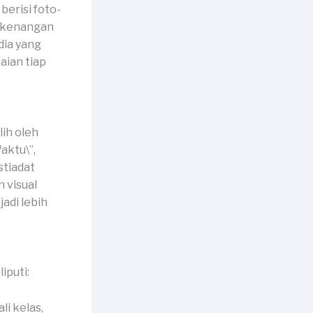
berisi foto-
n kenangan
dia yang
ian tiap
ih oleh
aktu\”,
stiadat
 visual
di lebih
iputi:
li kelas,