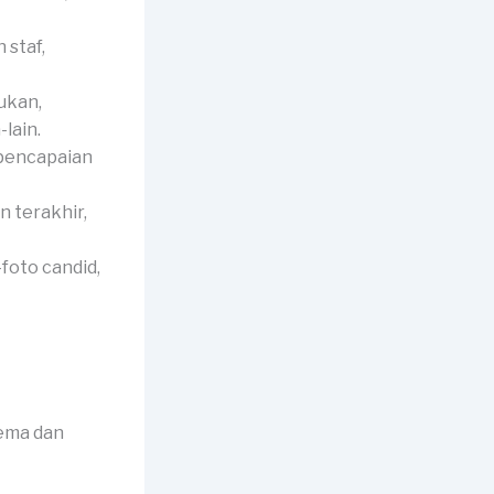
 staf,
ukan,
lain.
 pencapaian
 terakhir,
foto candid,
tema dan