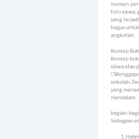
momen-peris
foto siswa,
yang terjad
bagus untu
angkatan.
Konsep Buk
Konsep buku
siswa atau p
\”Menggapai 
sekolah. De
yang menaw
mendalam.
bagian-bag
Sebagian el
Halam