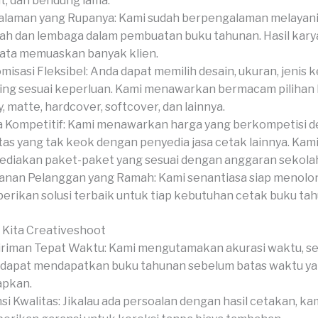
t, dan bendung lama.
laman yang Rupanya: Kami sudah berpengalaman melayani
ah dan lembaga dalam pembuatan buku tahunan. Hasil kary
ata memuaskan banyak klien.
misasi Fleksibel: Anda dapat memilih desain, ukuran, jenis k
hing sesuai keperluan. Kami menawarkan bermacam pilihan
y, matte, hardcover, softcover, dan lainnya.
 Kompetitif: Kami menawarkan harga yang berkompetisi 
tas yang tak keok dengan penyedia jasa cetak lainnya. Kami
diakan paket-paket yang sesuai dengan anggaran sekola
anan Pelanggan yang Ramah: Kami senantiasa siap menolo
rikan solusi terbaik untuk tiap kebutuhan cetak buku ta
 Kita Creativeshoot
riman Tepat Waktu: Kami mengutamakan akurasi waktu, s
dapat mendapatkan buku tahunan sebelum batas waktu y
apkan.
si Kwalitas: Jikalau ada persoalan dengan hasil cetakan, kam