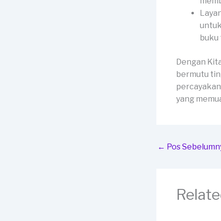
membe
Layan
untuk
buku 
Dengan Kit
bermutu tin
percayakan 
yang memua
←
Pos Sebelumn
Relate