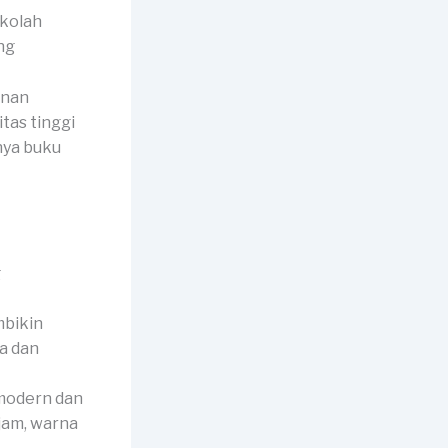
ekolah
unan
tas tinggi
nya buku
mbikin
a dan
 modern dan
jam, warna