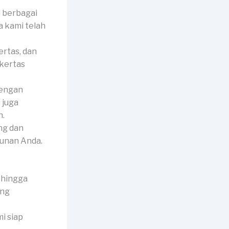
 berbagai
a kami telah
ertas, dan
 kertas
dengan
 juga
h.
ng dan
hunan Anda.
ehingga
ang
i siap