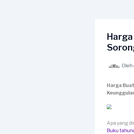
Lewati
ke
konten
Harga
Soron
Oleh
Harga Buat
Keunggula
Apa yang d
Buku tahun