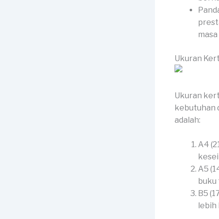
Panda
prest
masa 
Ukuran Ker
Ukuran kert
kebutuhan 
adalah:
A4 (2
kesei
A5 (1
buku 
B5 (1
lebih