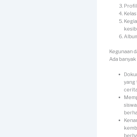
Profi
Kelas
Kegia
kesib
Album
Kegunaan d
Ada banyak 
Dokum
yang 
cerit
Memp
siswa
berha
Kenan
kemba
berha