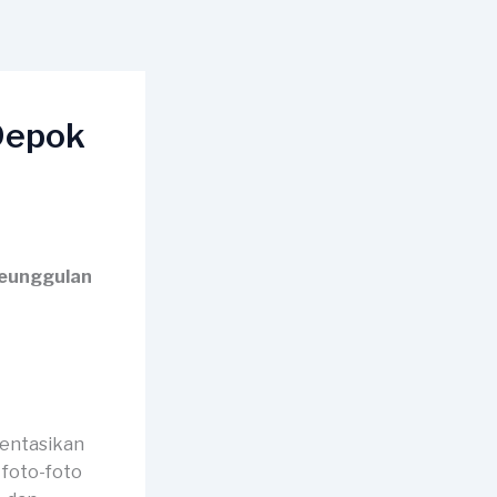
Depok
Keunggulan
mentasikan
 foto-foto