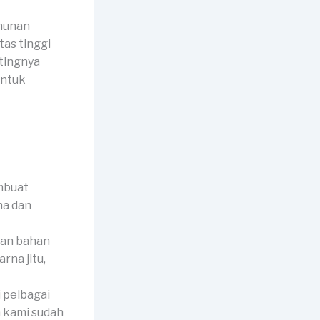
ahunan
as tinggi
ntingnya
untuk
mbuat
ma dan
dan bahan
na jitu,
 pelbagai
a kami sudah