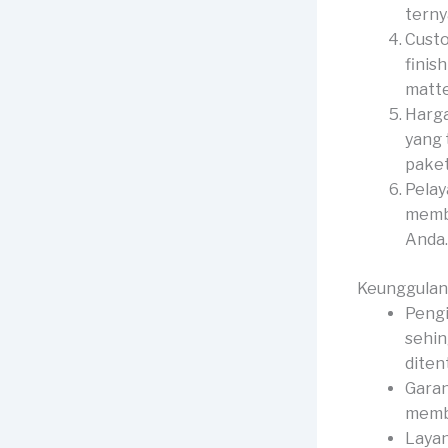
terny
Custo
finis
matte
Harga
yang 
paket
Pelay
membe
Anda.
Keunggulan
Peng
sehin
diten
Garan
membe
Layan