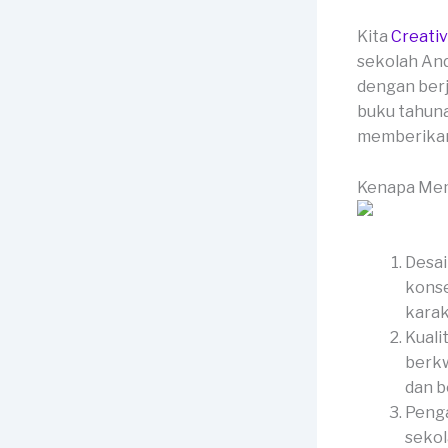
Kita
Creati
sekolah And
dengan berj
buku tahuna
memberikan 
Kenapa Mem
Desai
konse
karak
Kuali
berkw
dan b
Penga
sekol