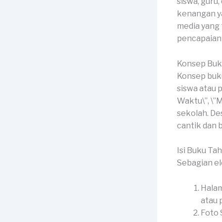
siswa, guru
kenangan ya
media yang
pencapaian 
Konsep Buk
Konsep buku
siswa atau 
Waktu\”, \”
sekolah. De
cantik dan
Isi Buku Ta
Sebagian el
Halam
atau p
Foto 