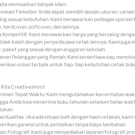
ata memuaskan banyak klien.
misasi Fleksibel: Anda dapat memilih desain, ukuran, variasi
hing sesuai kebutuhan. Kami menawarkan pelbagai opsi kert
, hardcover, softcover, dan lainnya.
 Kompetitif: Kami menawarkan harga yang bersaing dengan
tidak kalah dengan penyedia jasa cetak lainnya. Kami juga
-paket yang sesuai dengan anggaran sekolah.
anan Pelanggan yang Ramah: Kami senantiasa siap menolo
rikan solusi terbaik untuk tiap-tiap kebutuhan cetak bu
 Kita Creativeshoot
iriman Tepat Waktu: Kami mengutamakan kecermatan wak
gga Anda bisa menerima buku tahunan sebelum batas wak
tukan.
si Kualitas: Jika ada situasi sulit dengan hasil cetakan, kami 
rikan garansi untuk perbaikan tanpa biaya tambahan.
an Fotografi: Kami juga menyediakan layanan fotografi pro