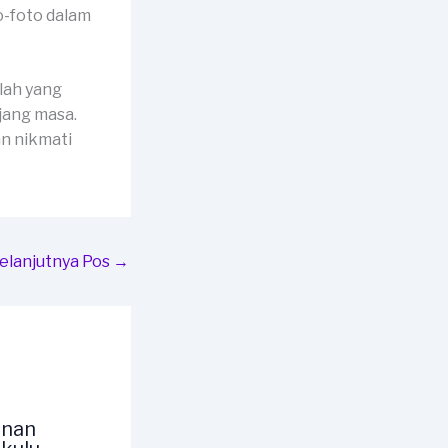
o-foto dalam
lah yang
jang masa.
n nikmati
elanjutnya Pos
→
unan