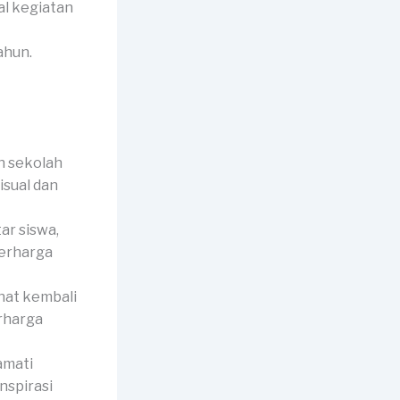
al kegiatan
ahun.
n sekolah
isual dan
r siswa,
berharga
hat kembali
erharga
amati
nspirasi