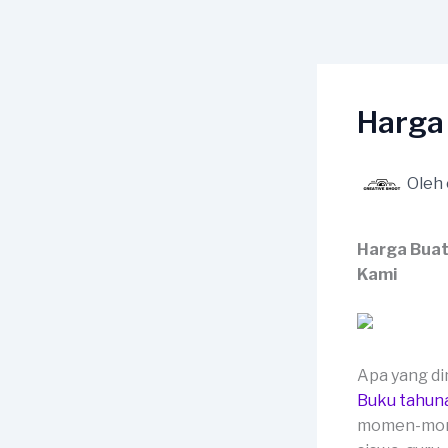
Lewati
ke
konten
Harga
Oleh
Harga Buat
Kami
Apa yang d
Buku tahun
momen-momen