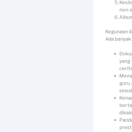
Kesib
non-
Album
Kegunaan d
Ada banyak 
Dokum
yang 
cerit
Mempe
guru,
sesud
Kenan
berta
dikal
Panda
prest