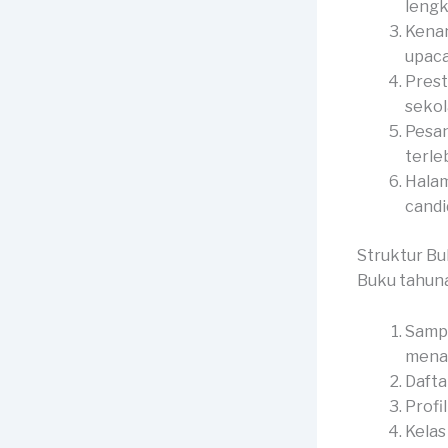
lengk
Kenan
upaca
Prest
sekol
Pesan
terle
Halam
candid
Struktur B
Buku tahun
Sampu
menar
Dafta
Profi
Kelas