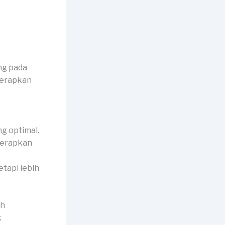
ng pada
terapkan
g optimal.
iterapkan
etapi lebih
ah