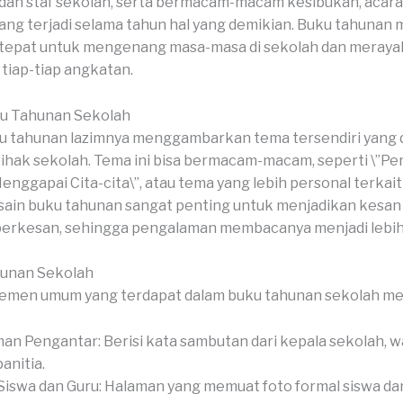
, dan staf sekolah, serta bermacam-macam kesibukan, acara
ng terjadi selama tahun hal yang demikian. Buku tahunan 
 tepat untuk mengenang masa-masa di sekolah dan meray
tiap-tiap angkatan.
u Tahunan Sekolah
 tahunan lazimnya menggambarkan tema tersendiri yang di
pihak sekolah. Tema ini bisa bermacam-macam, seperti \”Pe
Menggapai Cita-cita\”, atau tema yang lebih personal terkai
sain buku tahunan sangat penting untuk menjadikan kesan 
 berkesan, sehingga pengalaman membacanya menjadi lebi
hunan Sekolah
emen umum yang terdapat dalam buku tahunan sekolah mel
an Pengantar: Berisi kata sambutan dari kepala sekolah, wa
anitia.
Siswa dan Guru: Halaman yang memuat foto formal siswa dan