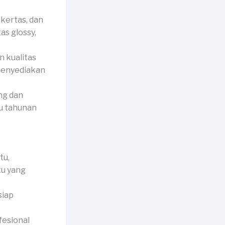
 kertas, dan
as glossy,
 kualitas
 menyediakan
ng dan
ku tahunan
tu,
tu yang
siap
fesional