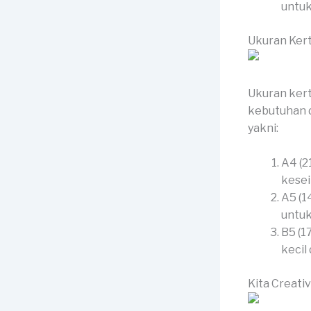
untuk
Ukuran Ker
Ukuran kert
kebutuhan d
yakni:
A4 (2
kesei
A5 (1
untuk
B5 (1
kecil
Kita Creati