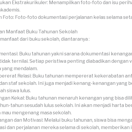
ukan Ekstrakurikuler: Menampilkan foto-foto dan isu perih
akademis.
 Foto: Foto-foto dokumentasi perjalanan kelas selama set
an Manfaat Buku Tahunan Sekolah
manfaat dari buku sekolah, diantaranya :
entasi: Buku tahunan yakni sarana dokumentasi kenanga
tidak ternilai. Setiap peristiwa penting diabadikan dengan v
a yang mendalam.
rerat Relasi: Buku tahunan mempererat kekerabatan anta
 dan staf sekolah. Ini juga menjadi kenang-kenangan yang 
ah siswa lulus.
gan Kekal: Buku tahunan menaruh kenangan yang bisa dili
hun-tahun sesudah lulus sekolah. Ini akan menjadi harta b
a mau mengenang masa sekolah.
ngan dan Motivasi: Melalui buku tahunan, siswa bisa meng
asi dan perjalanan mereka selama di sekolah, memberikan i