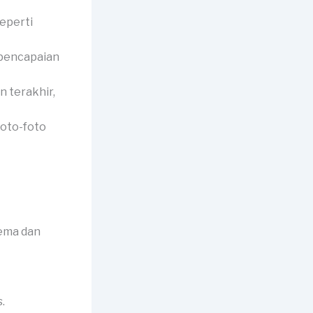
eperti
 pencapaian
 terakhir,
foto-foto
tema dan
.