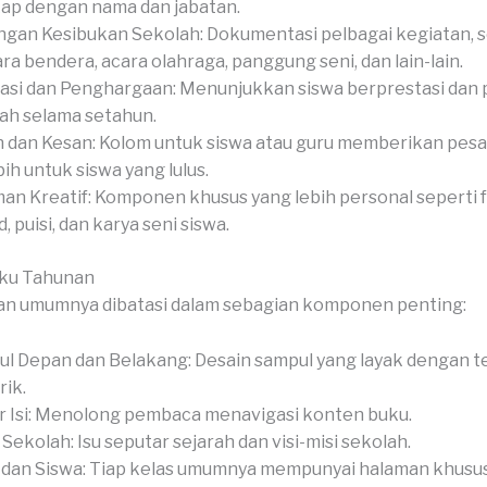
ap dengan nama dan jabatan.
gan Kesibukan Sekolah: Dokumentasi pelbagai kegiatan, s
ra bendera, acara olahraga, panggung seni, dan lain-lain.
asi dan Penghargaan: Menunjukkan siswa berprestasi dan
ah selama setahun.
 dan Kesan: Kolom untuk siswa atau guru memberikan pesan
bih untuk siswa yang lulus.
an Kreatif: Komponen khusus yang lebih personal seperti 
, puisi, dan karya seni siswa.
uku Tahunan
an umumnya dibatasi dalam sebagian komponen penting:
l Depan dan Belakang: Desain sampul yang layak dengan 
ik.
r Isi: Menolong pembaca menavigasi konten buku.
l Sekolah: Isu seputar sejarah dan visi-misi sekolah.
 dan Siswa: Tiap kelas umumnya mempunyai halaman khusus