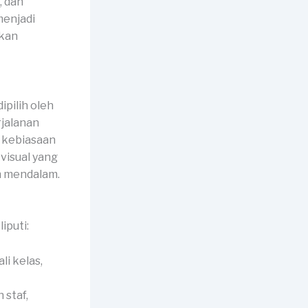
, dan
menjadi
akan
pilih oleh
rjalanan
t kebiasaan
visual yang
h mendalam.
iputi:
li kelas,
 staf,