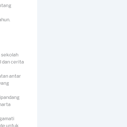
ntang
ahun.
 sekolah
 dan cerita
tan antar
 yang
dipandang
harta
ngamati
ide untuk