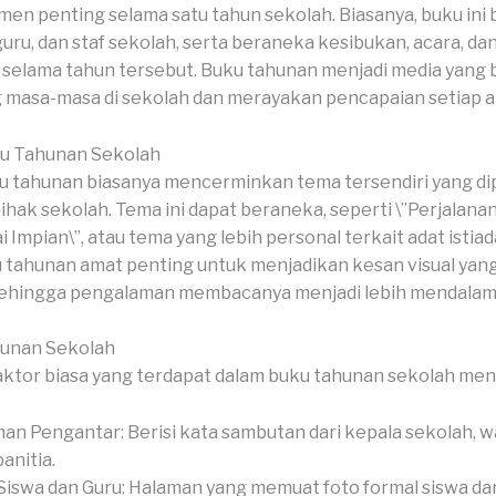
 penting selama satu tahun sekolah. Biasanya, buku ini be
 guru, dan staf sekolah, serta beraneka kesibukan, acara, d
i selama tahun tersebut. Buku tahunan menjadi media yang
masa-masa di sekolah dan merayakan pencapaian setiap a
u Tahunan Sekolah
 tahunan biasanya mencerminkan tema tersendiri yang dipi
pihak sekolah. Tema ini dapat beraneka, seperti \”Perjalana
Impian\”, atau tema yang lebih personal terkait adat istiad
 tahunan amat penting untuk menjadikan kesan visual yang
sehingga pengalaman membacanya menjadi lebih mendalam
hunan Sekolah
ktor biasa yang terdapat dalam buku tahunan sekolah me
an Pengantar: Berisi kata sambutan dari kepala sekolah, wa
anitia.
Siswa dan Guru: Halaman yang memuat foto formal siswa dan