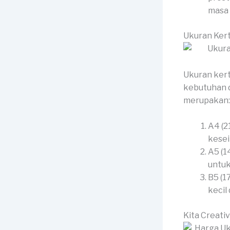
masa 
Ukuran Ker
Ukuran kert
kebutuhan d
merupakan:
A4 (2
kesei
A5 (1
untuk
B5 (1
kecil
Kita Creati