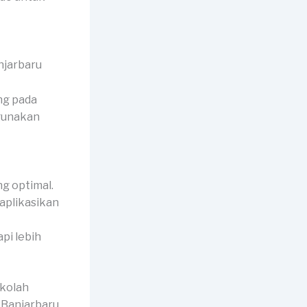
ng pada
igunakan
g optimal.
iaplikasikan
api lebih
ekolah