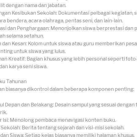
it dengan nama dan jabatan.
gan Kesibukan Sekolah: Dokumentasi pelbagai kegiatan, s
ra bendera, acara olahraga, pentas seni, dan lain-lain.
asi dan Penghargaan: Menonjolkan siswa berprestasi dan 
ah selama setahun.
 dan Kesan: Kolom untuk siswa atau guru memberikan pesan
nting untuk siswa yang lulus.
an Kreatif: Bagian khusus yang lebih personal seperti foto-
 dan karya seni siswa.
uku Tahunan
an biasanya dikontrol dalam beberapa komponen penting:
l Depan dan Belakang: Desain sampul yang sesuai dengan
ik.
r Isi: Menolong pembaca menavigasi konten buku.
l Sekolah: Berita tentang sejarah dan visi-misi sekolah.
 dan Siswa: Setiap kelas biasanya memiliki halaman khusus.