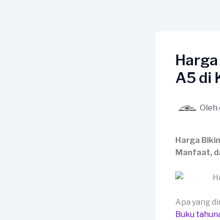
Lewati
ke
konten
Harga
A5 di 
Oleh
Harga Biki
Manfaat, d
Apa yang d
Buku tahun