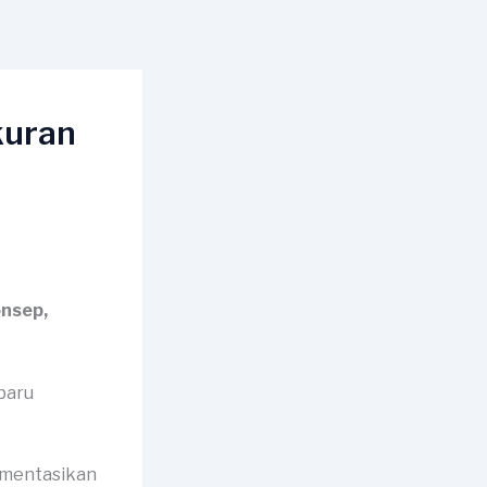
kuran
onsep,
umentasikan