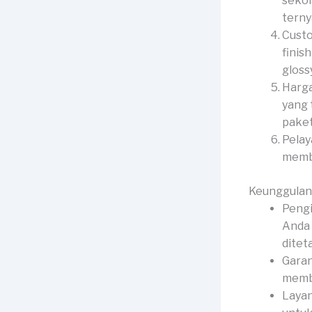
sekol
terny
Custo
finis
gloss
Harga
yang 
paket
Pelay
membe
Keunggulan
Pengi
Anda 
ditet
Garan
membe
Layan