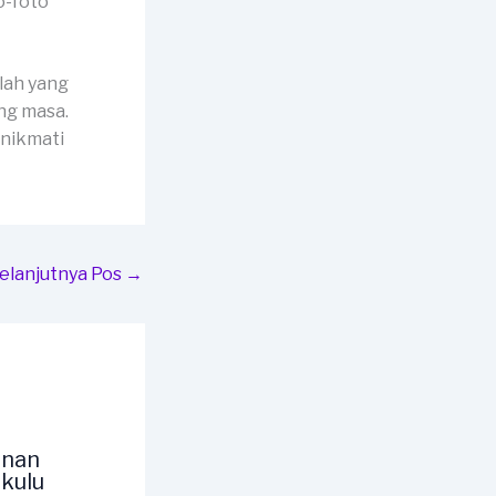
o-foto
lah yang
ng masa.
 nikmati
elanjutnya Pos
→
unan
kulu