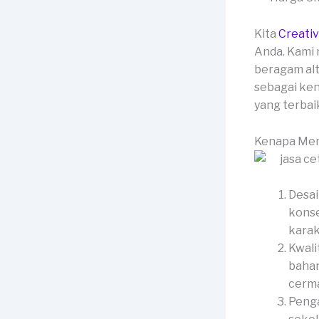
Kita
Creati
Anda. Kami 
beragam alt
sebagai ken
yang terbai
Kenapa Mem
Desai
konse
karak
Kwali
bahan
cerma
Penga