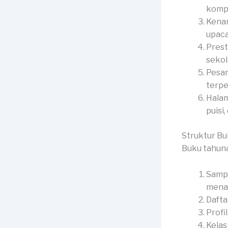
kompl
Kenan
upaca
Prest
sekol
Pesan
terpe
Halam
puisi,
Struktur B
Buku tahun
Sampu
menar
Dafta
Profi
Kelas