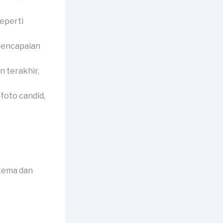
eperti
pencapaian
 terakhir,
foto candid,
 tema dan