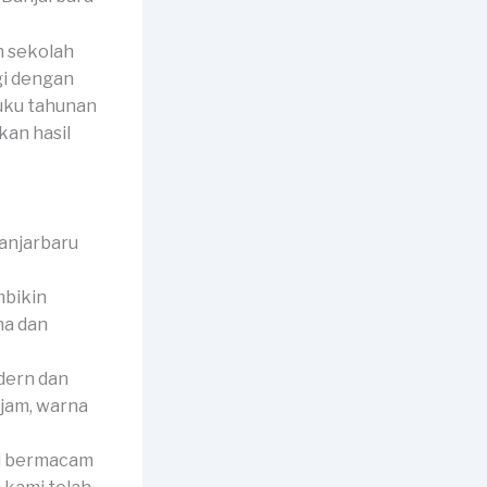
n sekolah
gi dengan
buku tahunan
an hasil
mbikin
ma dan
dern dan
ajam, warna
ni bermacam