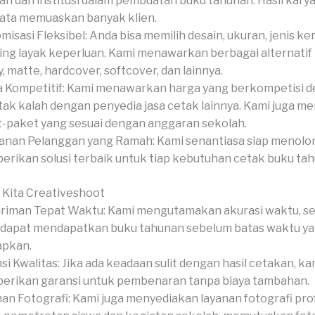
ah dan institusi dalam pembuatan buku tahunan. Hasil karya
ata memuaskan banyak klien.
misasi Fleksibel: Anda bisa memilih desain, ukuran, jenis ker
hing layak keperluan. Kami menawarkan berbagai alternatif
y, matte, hardcover, softcover, dan lainnya.
 Kompetitif: Kami menawarkan harga yang berkompetisi 
tak kalah dengan penyedia jasa cetak lainnya. Kami juga m
-paket yang sesuai dengan anggaran sekolah.
anan Pelanggan yang Ramah: Kami senantiasa siap menolo
rikan solusi terbaik untuk tiap kebutuhan cetak buku ta
 Kita Creativeshoot
riman Tepat Waktu: Kami mengutamakan akurasi waktu, s
dapat mendapatkan buku tahunan sebelum batas waktu y
apkan.
si Kwalitas: Jika ada keadaan sulit dengan hasil cetakan, ka
rikan garansi untuk pembenaran tanpa biaya tambahan.
an Fotografi: Kami juga menyediakan layanan fotografi pro