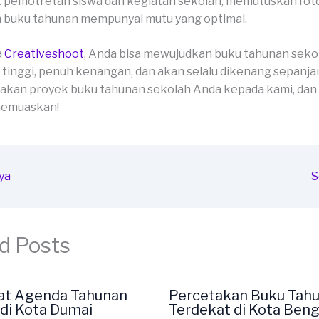
 pemotretan siswa dan kegiatan sekolah, memutuskan fot
 buku tahunan mempunyai mutu yang optimal.
a
Creativeshoot
, Anda bisa mewujudkan buku tahunan seko
 tinggi, penuh kenangan, dan akan selalu dikenang sepanja
akan proyek buku tahunan sekolah Anda kepada kami, dan
 memuaskan!
ya
S
d Posts
at Agenda Tahunan
Percetakan Buku Tah
di Kota Dumai
Terdekat di Kota Beng