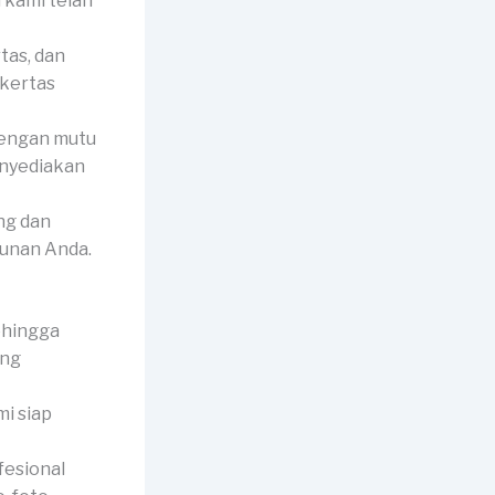
 kami telah
tas, dan
 kertas
dengan mutu
enyediakan
ng dan
hunan Anda.
ehingga
ang
mi siap
fesional