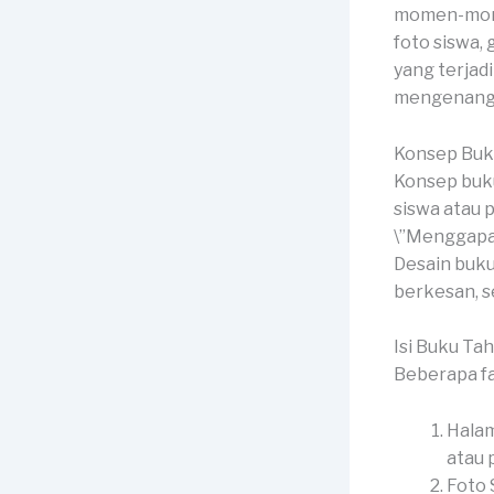
momen-momen
foto siswa,
yang terjad
mengenang 
Konsep Buk
Konsep buku
siswa atau 
\”Menggapai 
Desain buku
berkesan, 
Isi Buku Ta
Beberapa fa
Halam
atau p
Foto 