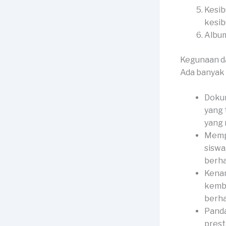
Kesib
kesib
Album
Kegunaan d
Ada banyak 
Dokum
yang 
yang
Memp
siswa
berha
Kenan
kemba
berha
Panda
prest