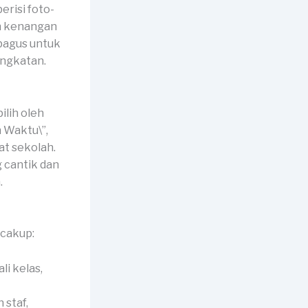
risi foto-
an kenangan
 bagus untuk
ngkatan.
lih oleh
n Waktu\”,
at sekolah.
 cantik dan
.
ncakup:
li kelas,
 staf,