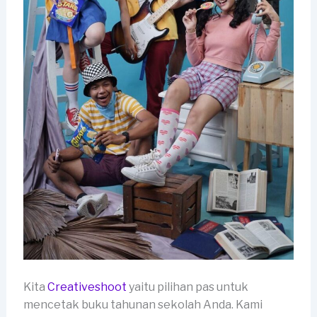
Kita
Creativeshoot
yaitu pilihan pas untuk
mencetak buku tahunan sekolah Anda. Kami