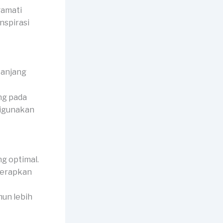
gamati
nspirasi
ng pada
digunakan
g optimal.
iterapkan
mun lebih