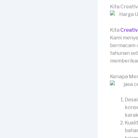
Kita Creati
Kita
Creati
Kami menyed
bermacam-m
tahunan seb
memberikan 
Kenapa Mem
Desai
konse
karak
Kuali
bahan