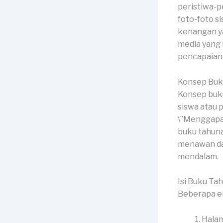
peristiwa-p
foto-foto si
kenangan ya
media yang
pencapaian 
Konsep Buk
Konsep buk
siswa atau 
\”Menggapai
buku tahuna
menawan da
mendalam.
Isi Buku Ta
Beberapa e
Halam