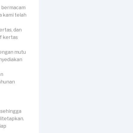
ni bermacam
a kami telah
ertas, dan
f kertas
dengan mutu
enyediakan
an
tahunan
 sehingga
itetapkan.
iap