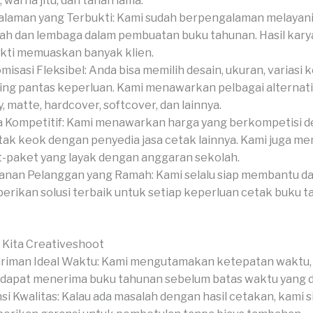
, warna jitu, dan tahan lama.
laman yang Terbukti: Kami sudah berpengalaman melaya
ah dan lembaga dalam pembuatan buku tahunan. Hasil kary
kti memuaskan banyak klien.
misasi Fleksibel: Anda bisa memilih desain, ukuran, variasi k
hing pantas keperluan. Kami menawarkan pelbagai alternati
y, matte, hardcover, softcover, dan lainnya.
 Kompetitif: Kami menawarkan harga yang berkompetisi 
tak keok dengan penyedia jasa cetak lainnya. Kami juga m
-paket yang layak dengan anggaran sekolah.
anan Pelanggan yang Ramah: Kami selalu siap membantu d
rikan solusi terbaik untuk setiap keperluan cetak buku 
 Kita Creativeshoot
riman Ideal Waktu: Kami mengutamakan ketepatan waktu,
dapat menerima buku tahunan sebelum batas waktu yang d
si Kwalitas: Kalau ada masalah dengan hasil cetakan, kami s