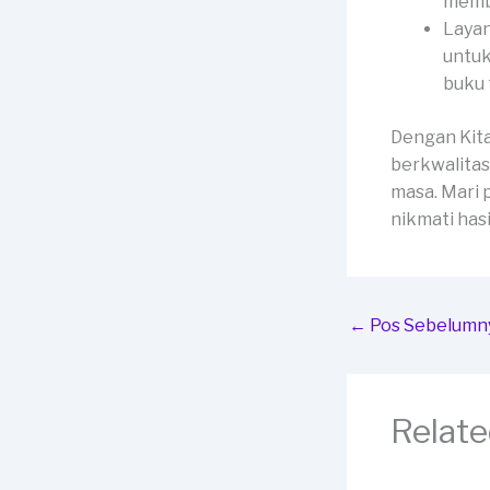
membe
Layan
untuk
buku 
Dengan Kit
berkwalitas
masa. Mari 
nikmati has
←
Pos Sebelumn
Relate