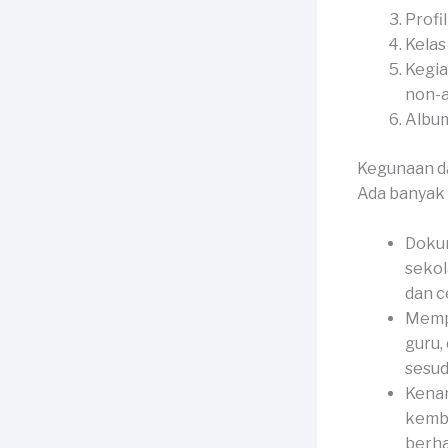
Profi
Kelas
Kegia
non-
Album
Kegunaan d
Ada banyak 
Doku
sekol
dan c
Mempe
guru,
sesud
Kenan
kemba
berha