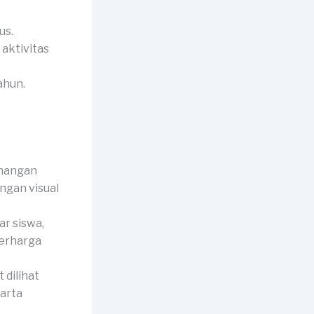
us.
 aktivitas
ahun.
enangan
ngan visual
r siswa,
berharga
dilihat
harta