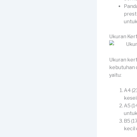
Panda
prest
untuk
Ukuran Ker
Ukuran kert
kebutuhan 
yaitu:
A4 (2
kesei
A5 (1
untuk
B5 (1
kecil