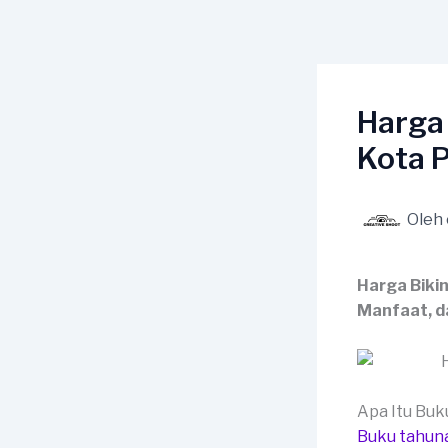
Lewati
ke
konten
Harga
Kota 
Oleh
Harga Biki
Manfaat, d
Apa Itu Bu
Buku tahun