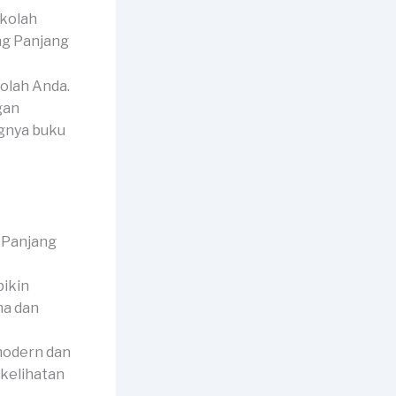
ekolah
olah Anda.
gan
gnya buku
bikin
ma dan
modern dan
kelihatan