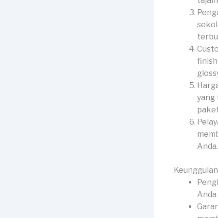
tajam
Penga
sekol
terbu
Custo
finis
gloss
Harga
yang 
paket
Pelay
membe
Anda.
Keunggulan
Pengi
Anda 
Garan