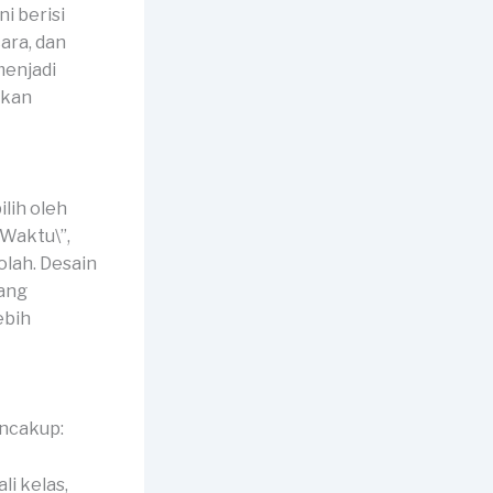
i berisi
cara, dan
menjadi
akan
lih oleh
 Waktu\”,
olah. Desain
yang
ebih
ncakup:
li kelas,