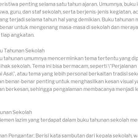
eristiwa penting selama satu tahun ajaran. Umumnya, buku in
swa, guru, dan staf sekolah, serta berjenis-jenis kegiatan, a
ng terjadi selama tahun hal yang demikian. Buku tahunan 
 benar untuk mengenang masa-masa di sekolah dan meray
tiap angkatan.
u Tahunan Sekolah
u tahunan umumnya mencerminkan tema tertentu yang dipi
pihak sekolah. Tema ini bisa bermacam, seperti \”Perjalanan
 Asa\”, atau tema yang lebih personal berkaitan tradisi sek
n benar-benar penting untuk menghasilkan kesan visual 
n berkesan, sehingga pengalaman membacanya menjadi l
hunan Sekolah
lemen lazim yang terdapat dalam buku tahunan sekolah me
an Pengantar: Berisi kata sambutan dari kepala sekolah, wa