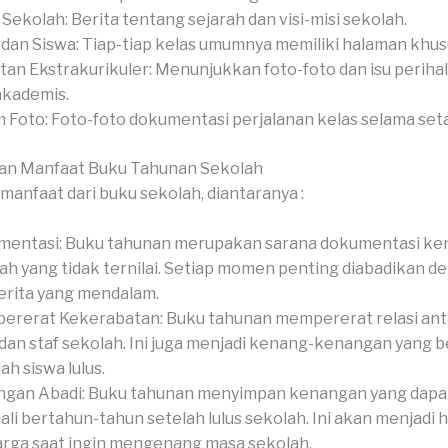
l Sekolah: Berita tentang sejarah dan visi-misi sekolah.
 dan Siswa: Tiap-tiap kelas umumnya memiliki halaman khus
tan Ekstrakurikuler: Menunjukkan foto-foto dan isu perihal
akademis.
 Foto: Foto-foto dokumentasi perjalanan kelas selama set
an Manfaat Buku Tahunan Sekolah
manfaat dari buku sekolah, diantaranya :
mentasi: Buku tahunan merupakan sarana dokumentasi k
ah yang tidak ternilai. Setiap momen penting diabadikan de
erita yang mendalam.
rerat Kekerabatan: Buku tahunan mempererat relasi anta
 dan staf sekolah. Ini juga menjadi kenang-kenangan yang 
ah siswa lulus.
gan Abadi: Buku tahunan menyimpan kenangan yang dapat 
li bertahun-tahun setelah lulus sekolah. Ini akan menjadi 
rga saat ingin mengenang masa sekolah.