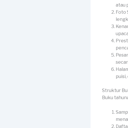
atau p
Foto 
lengk
Kenan
upaca
Prest
penca
Pesan
secar
Halam
puisi,
Struktur B
Buku tahun
Sampu
menar
Dafta