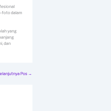
fesional
o-foto dalam
olah yang
panjang
i, dan
elanjutnya Pos
→