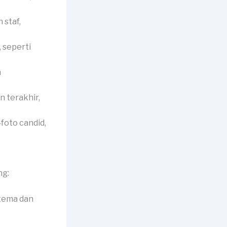
 staf,
 seperti
n
 terakhir,
foto candid,
ng:
tema dan