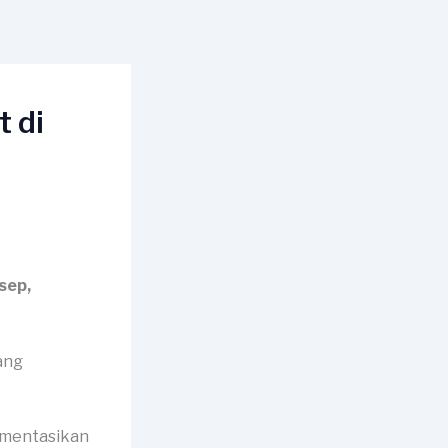
 di
sep,
umentasikan