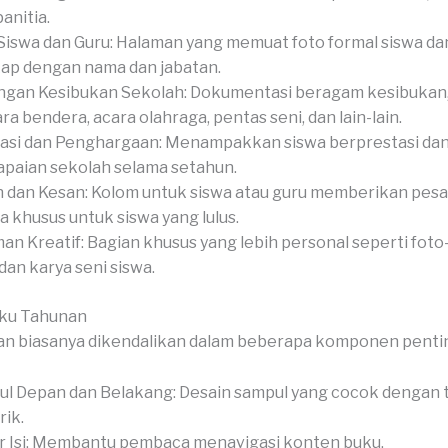
anitia.
Siswa dan Guru: Halaman yang memuat foto formal siswa dan
ap dengan nama dan jabatan.
gan Kesibukan Sekolah: Dokumentasi beragam kesibukan,
ra bendera, acara olahraga, pentas seni, dan lain-lain.
asi dan Penghargaan: Menampakkan siswa berprestasi da
paian sekolah selama setahun.
 dan Kesan: Kolom untuk siswa atau guru memberikan pesan
a khusus untuk siswa yang lulus.
an Kreatif: Bagian khusus yang lebih personal seperti foto-
 dan karya seni siswa.
uku Tahunan
an biasanya dikendalikan dalam beberapa komponen penti
l Depan dan Belakang: Desain sampul yang cocok dengan 
ik.
r Isi: Membantu pembaca menavigasi konten buku.