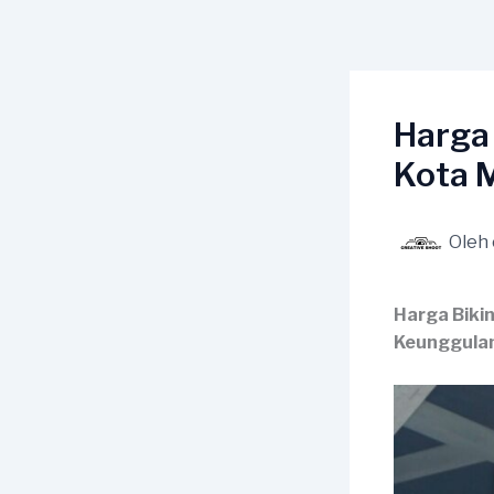
Lewati
ke
konten
Harga
Kota 
Oleh
Harga Biki
Keunggula