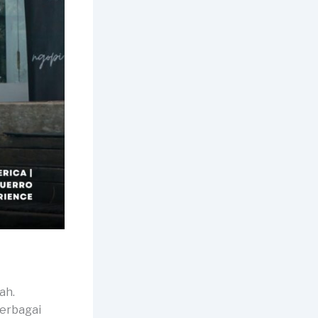
ah.
berbagai