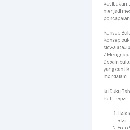
kesibukan, 
menjadi me
pencapaian 
Konsep Buk
Konsep buku
siswa atau 
\”Menggapai
Desain buku
yang canti
mendalam.
Isi Buku Ta
Beberapa e
Halam
atau p
Foto 