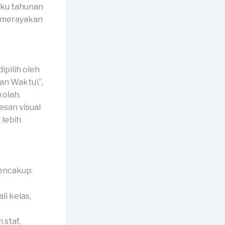
uku tahunan
n merayakan
pilih oleh
nan Waktu\”,
kolah.
san visual
 lebih
encakup:
li kelas,
 staf,