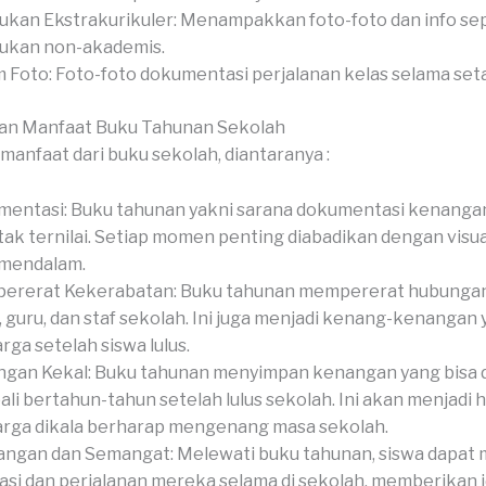
ukan Ekstrakurikuler: Menampakkan foto-foto dan info se
ukan non-akademis.
 Foto: Foto-foto dokumentasi perjalanan kelas selama set
an Manfaat Buku Tahunan Sekolah
manfaat dari buku sekolah, diantaranya :
entasi: Buku tahunan yakni sarana dokumentasi kenanga
tak ternilai. Setiap momen penting diabadikan dengan visua
 mendalam.
ererat Kekerabatan: Buku tahunan mempererat hubungan
, guru, dan staf sekolah. Ini juga menjadi kenang-kenangan
rga setelah siswa lulus.
gan Kekal: Buku tahunan menyimpan kenangan yang bisa 
li bertahun-tahun setelah lulus sekolah. Ini akan menjadi 
rga dikala berharap mengenang masa sekolah.
ngan dan Semangat: Melewati buku tahunan, siswa dapat
asi dan perjalanan mereka selama di sekolah, memberikan 