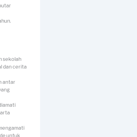
putar
ahun.
n sekolah
l dan cerita
 antar
 yang
diamati
harta
 mengamati
ide untuk