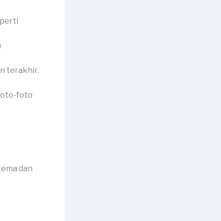
perti
n
 terakhir,
foto-foto
 tema dan