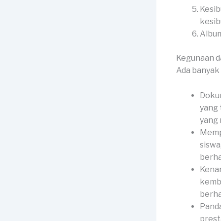
Kesib
kesib
Album
Kegunaan d
Ada banyak 
Dokum
yang 
yang
Memp
siswa
berha
Kenan
kemba
berha
Panda
prest