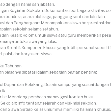
ap dengan nama dan jabatan.
gan Kegiatan Sekolah: Dokumentasi berbagai aktivitas, se
ra bendera, acara olahraga, panggung seni, dan lain-lain.
asi dan Penghargaan: Menampakkan siswa berprestasi da
paian sekolah selama setahun.
 dan Kesan: Kolom untuk siswa atau guru memberikan pesan
amanya untuk siswa yang lulus.
an Kreatif: Komponen khusus yang lebih personal seperti 
, puisi, dan karya seni siswa.
uku Tahunan
n biasanya dibatasi dalam sebagian bagian penting:
l Depan dan Belakang: Desain sampul yang sesuai dengan
ik.
r Isi: Menolong pembaca menavigasi konten buku.
l Sekolah: Info tentang sejarah dan visi-misi sekolah.
 dan Siswa: Setiap kelas umumnya memiliki halaman khusus.