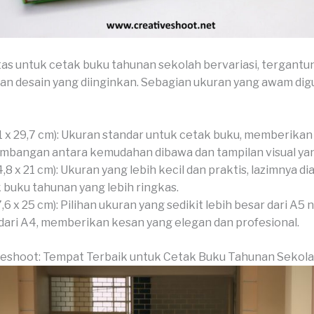
as untuk cetak buku tahunan sekolah bervariasi, tergantu
an desain yang diinginkan. Sebagian ukuran yang awam di
1 x 29,7 cm): Ukuran standar untuk cetak buku, memberikan
mbangan antara kemudahan dibawa dan tampilan visual yan
4,8 x 21 cm): Ukuran yang lebih kecil dan praktis, lazimnya di
 buku tahunan yang lebih ringkas.
7,6 x 25 cm): Pilihan ukuran yang sedikit lebih besar dari A5
 dari A4, memberikan kesan yang elegan dan profesional.
veshoot: Tempat Terbaik untuk Cetak Buku Tahunan Sekol