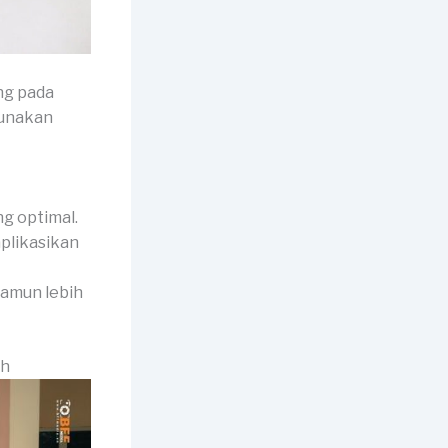
ng pada
gunakan
g optimal.
aplikasikan
 namun lebih
ah