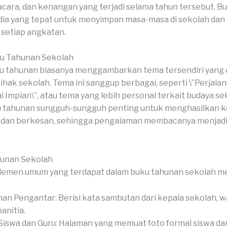
acara, dan kenangan yang terjadi selama tahun tersebut. B
dia yang tepat untuk menyimpan masa-masa di sekolah da
setiap angkatan.
u Tahunan Sekolah
 tahunan biasanya menggambarkan tema tersendiri yang di
pihak sekolah. Tema ini sanggup berbagai, seperti \”Perjala
 Impian\”, atau tema yang lebih personal terkait budaya se
 tahunan sungguh-sungguh penting untuk menghasilkan ke
k dan berkesan, sehingga pengalaman membacanya menjadi
hunan Sekolah
lemen umum yang terdapat dalam buku tahunan sekolah m
an Pengantar: Berisi kata sambutan dari kepala sekolah, wa
anitia.
Siswa dan Guru: Halaman yang memuat foto formal siswa dan