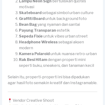
Lampu Neon Sign
bertuliskan quotes
motivasi
Skateboard
sebagai simbol urban culture
Graffiti Board
untuk background foto
Bean Bag
yang nyaman dan santai
Payung Transparan
estetik
Sepeda Fixie
untuk vibes urban street
Headphone Wireless
sebagai aksen
modern
Kamera Polaroid
untuk nuansa retro-urban
Rak Besi Hitam
dengan properti mini
seperti buku, sneakers, dan tanaman kecil
Selain itu, properti-properti ini bisa dipadukan
agar hasil foto semakin kreatif dan Instagramable.
Vendor Creative Shoot