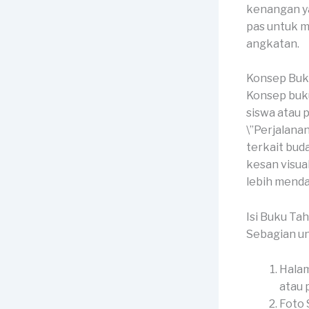
kenangan ya
pas untuk m
angkatan.
Konsep Buk
Konsep buku
siswa atau 
\”Perjalana
terkait bud
kesan visu
lebih menda
Isi Buku Ta
Sebagian un
Halam
atau p
Foto 