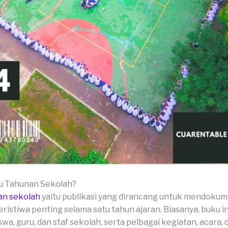
ku Tahunan Sekolah?
an sekolah
yaitu publikasi yang dirancang untuk mendoku
ristiwa penting selama satu tahun ajaran. Biasanya, buku ini
swa, guru, dan staf sekolah, serta pelbagai kegiatan, acara, 