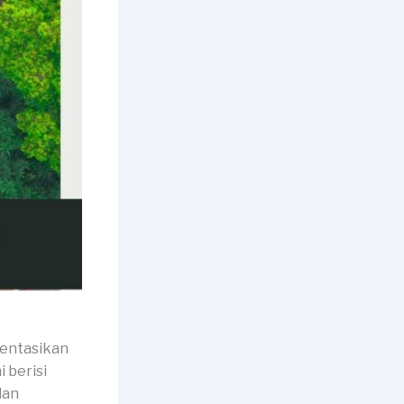
mentasikan
 berisi
dan