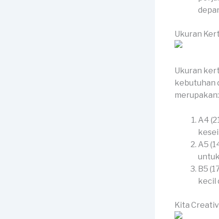
depan
Ukuran Ker
Ukuran kert
kebutuhan d
merupakan:
A4 (2
kesei
A5 (1
untuk
B5 (1
kecil
Kita Creati