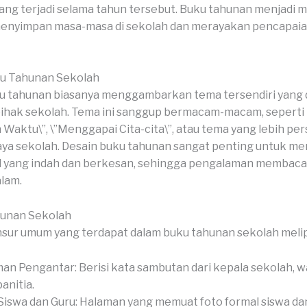
ng terjadi selama tahun tersebut. Buku tahunan menjadi m
enyimpan masa-masa di sekolah dan merayakan pencapaian
u Tahunan Sekolah
 tahunan biasanya menggambarkan tema tersendiri yang di
pihak sekolah. Tema ini sanggup bermacam-macam, seperti
n Waktu\”, \”Menggapai Cita-cita\”, atau tema yang lebih pe
aya sekolah. Desain buku tahunan sangat penting untuk me
al yang indah dan berkesan, sehingga pengalaman membaca
lam.
hunan Sekolah
sur umum yang terdapat dalam buku tahunan sekolah melip
an Pengantar: Berisi kata sambutan dari kepala sekolah, wa
anitia.
Siswa dan Guru: Halaman yang memuat foto formal siswa dan