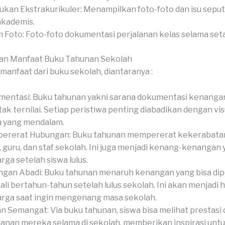
ukan Ekstrakurikuler: Menampilkan foto-foto dan isu sepu
akademis.
 Foto: Foto-foto dokumentasi perjalanan kelas selama set
an Manfaat Buku Tahunan Sekolah
manfaat dari buku sekolah, diantaranya :
entasi: Buku tahunan yakni sarana dokumentasi kenanga
tak ternilai. Setiap peristiwa penting diabadikan dengan vis
a yang mendalam.
ererat Hubungan: Buku tahunan mempererat kekerabatan
, guru, dan staf sekolah. Ini juga menjadi kenang-kenangan
rga setelah siswa lulus.
gan Abadi: Buku tahunan menaruh kenangan yang bisa di
li bertahun-tahun setelah lulus sekolah. Ini akan menjadi 
rga saat ingin mengenang masa sekolah.
an Semangat: Via buku tahunan, siswa bisa melihat prestasi
lanan mereka selama di sekolah, memberikan inspirasi unt