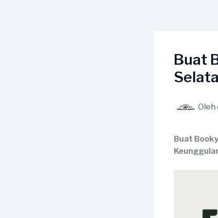
Lewati
ke
konten
Buat 
Selat
Oleh
Buat Booky
Keunggula