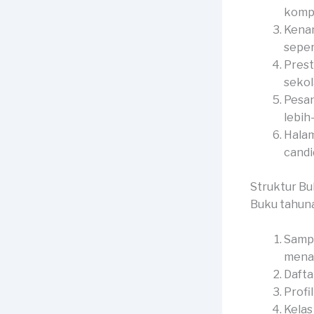
kompl
Kenan
seper
Prest
sekol
Pesan
lebih
Halam
candid
Struktur B
Buku tahuna
Sampu
menar
Dafta
Profi
Kelas