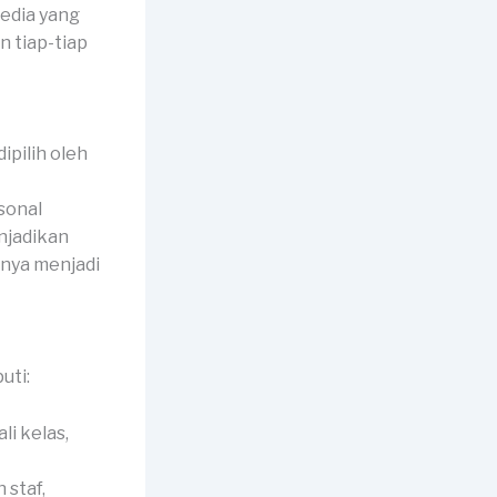
edia yang
 tiap-tiap
pilih oleh
rsonal
njadikan
nya menjadi
uti:
li kelas,
 staf,