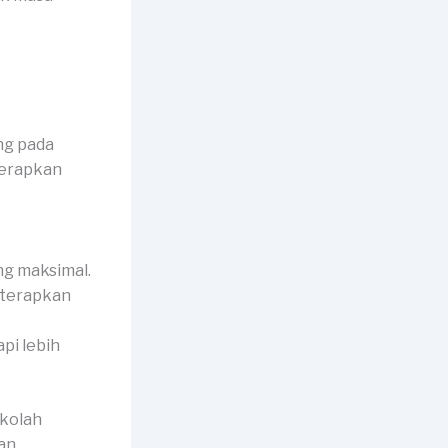
ng pada
terapkan
ng maksimal.
diterapkan
api lebih
ekolah