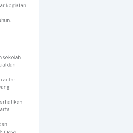
tar kegiatan
ahun.
n sekolah
ual dan
 antar
 yang
perhatikan
harta
 dan
uk masa