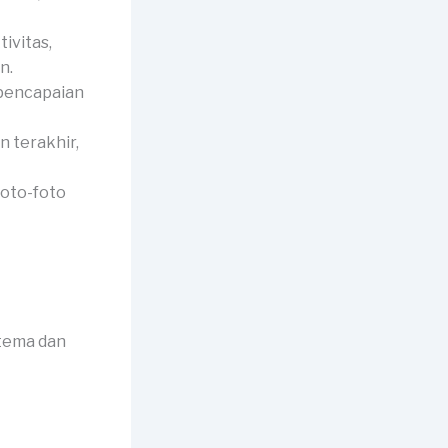
ivitas,
n.
 pencapaian
 terakhir,
foto-foto
 tema dan