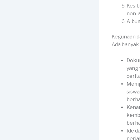
Kesib
non-
Album
Kegunaan d
Ada banyak 
Dokum
yang 
cerit
Memp
siswa
berha
Kenan
kemba
berha
Ide d
perja