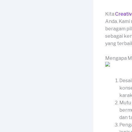
Kita
Creati
Anda. Kami 
beragam pil
sebagai ken
yang terbai
Mengapa Me
Desai
konse
karak
Mutu 
bermu
dan t
Penga