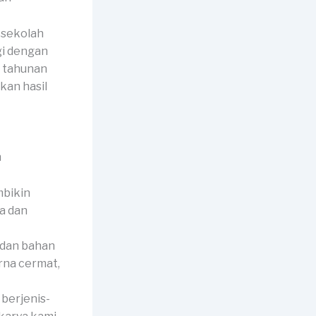
 sekolah
gi dengan
u tahunan
kan hasil
mbikin
a dan
 dan bahan
rna cermat,
berjenis-