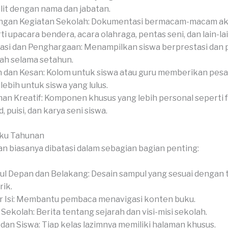
it dengan nama dan jabatan.
gan Kegiatan Sekolah: Dokumentasi bermacam-macam akt
ti upacara bendera, acara olahraga, pentas seni, dan lain-lai
asi dan Penghargaan: Menampilkan siswa berprestasi dan
ah selama setahun.
 dan Kesan: Kolom untuk siswa atau guru memberikan pesan
-lebih untuk siswa yang lulus.
an Kreatif: Komponen khusus yang lebih personal seperti 
, puisi, dan karya seni siswa.
uku Tahunan
n biasanya dibatasi dalam sebagian bagian penting:
l Depan dan Belakang: Desain sampul yang sesuai dengan
ik.
r Isi: Membantu pembaca menavigasi konten buku.
l Sekolah: Berita tentang sejarah dan visi-misi sekolah.
 dan Siswa: Tiap kelas lazimnya memiliki halaman khusus.