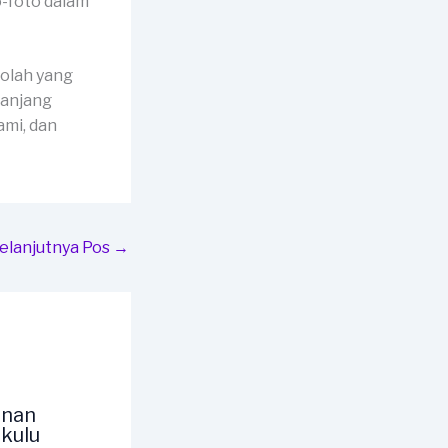
o-foto dalam
kolah yang
panjang
mi, dan
elanjutnya Pos
→
unan
kulu