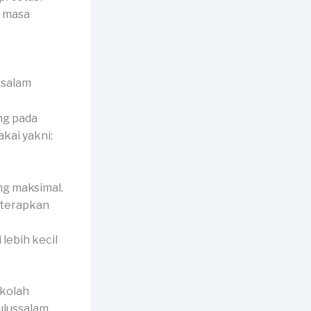
k masa
ng pada
kai yakni:
ng maksimal.
diterapkan
 lebih kecil
ekolah