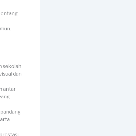
 tentang
ahun.
n sekolah
visual dan
 antar
 yang
dipandang
harta
prestasi