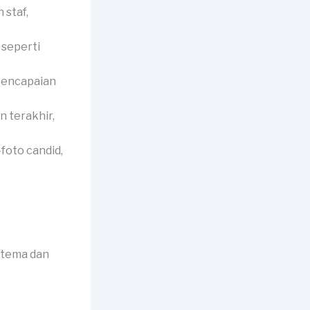
 staf,
 seperti
pencapaian
 terakhir,
foto candid,
 tema dan