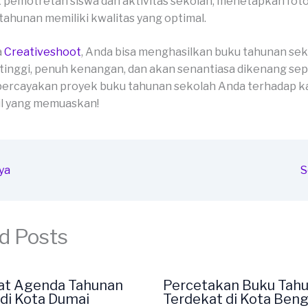
 pemotretan siswa dan aktivitas sekolah, menetapkan fot
tahunan memiliki kwalitas yang optimal.
a
Creativeshoot
, Anda bisa menghasilkan buku tahunan se
 tinggi, penuh kenangan, dan akan senantiasa dikenang se
percayakan proyek buku tahunan sekolah Anda terhadap ka
il yang memuaskan!
ya
S
d Posts
at Agenda Tahunan
Percetakan Buku Tah
di Kota Dumai
Terdekat di Kota Beng