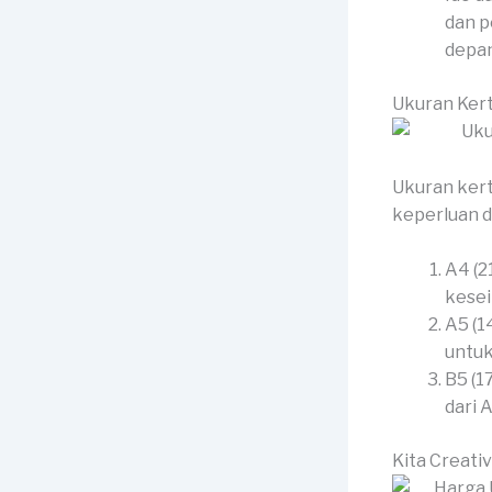
dan p
depan
Ukuran Ker
Ukuran kert
keperluan d
A4 (2
kesei
A5 (1
untuk
B5 (1
dari 
Kita Creati