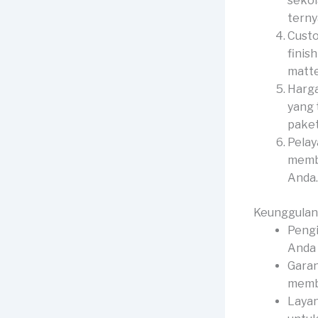
sekol
terny
Custo
finis
matte
Harga
yang 
paket
Pelay
membe
Anda.
Keunggulan
Pengi
Anda 
Garan
membe
Layan