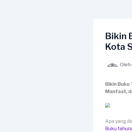
Lewati
ke
konten
Bikin
Kota 
Oleh
Bikin Buku
Manfaat, d
Apa yang d
Buku tahun