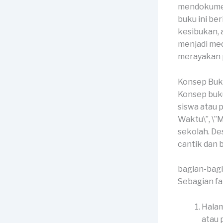
mendokumen
buku ini ber
kesibukan, 
menjadi me
merayakan p
Konsep Buk
Konsep buk
siswa atau p
Waktu\”, \”
sekolah. De
cantik dan
bagian-bag
Sebagian fa
Halam
atau p