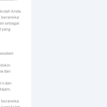
kolah Anda.
n beraneka
nan sebagai
l yang
mbikin
ma dan
rn dan
tajam,
i beraneka