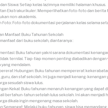
 dan Siswa: Setiap kelas lazimnya memiliki halaman khusus.
tan Ekstrakurikuler: Memperlihatkan foto-foto dan berita
ukan non-akademis.
 Foto: Foto-foto dokumentasi perjalanan kelas selama set
an Manfaat Buku Tahunan Sekolah
manfaat dari buku sekolah, diantaranya :
entasi: Buku tahunan yakni sarana dokumentasi kenanga
tidak ternilai. Tiap-tiap momen penting diabadikan dengan 
a yang mendalam.
ererat Hubungan: Buku tahunan mempererat kekerabatan
, guru, dan staf sekolah. Ini juga menjadi kenang-kenangan
rga sesudah siswa lulus.
gan Kekal: Buku tahunan menaruh kenangan yang dapat 
li bertahun-tahun setelah lulus sekolah. Ini akan menjadi 
rga dikala ingin mengenang masa sekolah.
an Semangat: Melalui buku tahunan, siswa bisa memandang 