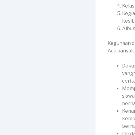
Kelas
Kegia
kesib
Album
Kegunaan d
Ada banyak 
Dokum
yang 
cerit
Memp
siswa
berha
Kenan
kemba
berha
Ide d