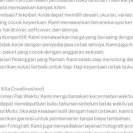
ah dan institusi dalam pembuatan buku tahunan. Hasil karya
ata memuaskan banyak klien.
misasi Fleksibel: Anda dapat memilih desain, ukuran, variasi
hing cocok keperluan. Kami menawarkan beraneka opsi kert
, hardcover, softcover, dan lainnya.
 Kompetitif: Kami menawarkan harga yang bersaing denga
tidak keok dengan penyedia jasa cetak lainnya. Kami juga
-paket yang cocok dengan anggaran sekolah.
anan Pelanggan yang Ramah: Kami selalu siap menolong da
rikan solusi terbaik untuk tiap-tiap keperluan cetak buk
 Kita Creativeshoot
riman Pas Waktu: Kami mengutamakan kecermatan waktu,
dapat mendapatkan buku tahunan sebelum batas waktu yan
si Mutu: Jika ada keadaan sulit dengan hasil cetakan, kami 
rikan garansi untuk pembenaran tanpa biaya tambahan.
an Fotografi: Kami juga menyediakan layanan fotografi pro