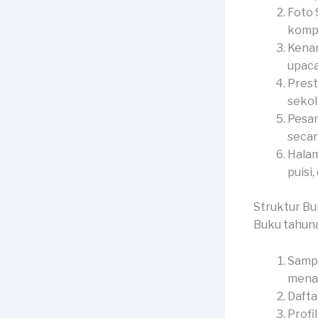
Foto 
kompl
Kenan
upaca
Prest
sekol
Pesan
secar
Halam
puisi,
Struktur B
Buku tahun
Sampu
menar
Dafta
Profi