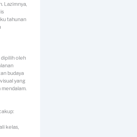
. Lazimnya,
is
uku tahunan
n
ipilih oleh
alanan
itan budaya
visual yang
h mendalam.
cakup:
li kelas,