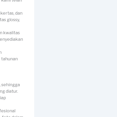
 kami telah
 kertas, dan
as glossy,
n kwalitas
 menyediakan
n
u tahunan
 sehingga
g diatur.
siap
fesional