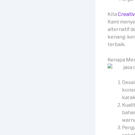
Kita
Creati
Kami menye
alternatif 
kenang-kena
terbaik.
Kenapa Mem
Desai
konse
karak
Kuali
bahan
warna
Penga