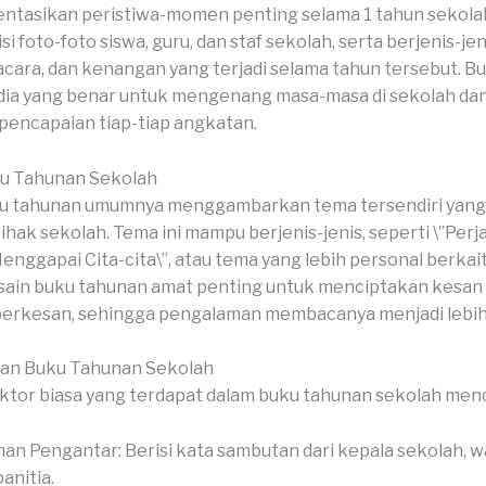
tasikan peristiwa-momen penting selama 1 tahun sekolah
isi foto-foto siswa, guru, dan staf sekolah, serta berjenis-jen
acara, dan kenangan yang terjadi selama tahun tersebut. B
dia yang benar untuk mengenang masa-masa di sekolah da
encapaian tiap-tiap angkatan.
u Tahunan Sekolah
u tahunan umumnya menggambarkan tema tersendiri yang d
ihak sekolah. Tema ini mampu berjenis-jenis, seperti \”Perj
Menggapai Cita-cita\”, atau tema yang lebih personal berka
sain buku tahunan amat penting untuk menciptakan kesan 
 berkesan, sehingga pengalaman membacanya menjadi lebi
ian Buku Tahunan Sekolah
ktor biasa yang terdapat dalam buku tahunan sekolah men
an Pengantar: Berisi kata sambutan dari kepala sekolah, wa
anitia.