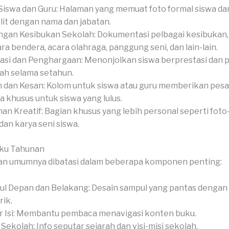
Siswa dan Guru: Halaman yang memuat foto formal siswa dan
it dengan nama dan jabatan.
gan Kesibukan Sekolah: Dokumentasi pelbagai kesibukan,
ra bendera, acara olahraga, panggung seni, dan lain-lain.
asi dan Penghargaan: Menonjolkan siswa berprestasi dan 
ah selama setahun.
 dan Kesan: Kolom untuk siswa atau guru memberikan pesan
a khusus untuk siswa yang lulus.
an Kreatif: Bagian khusus yang lebih personal seperti foto-
 dan karya seni siswa.
uku Tahunan
an umumnya dibatasi dalam beberapa komponen penting:
l Depan dan Belakang: Desain sampul yang pantas dengan
ik.
r Isi: Membantu pembaca menavigasi konten buku.
l Sekolah: Info seputar sejarah dan visi-misi sekolah.