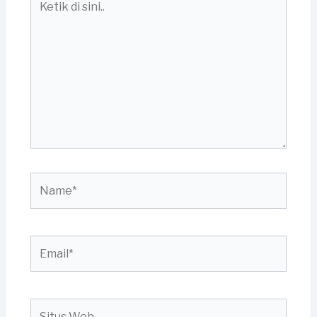
di
sini..
Name*
Email*
Situs