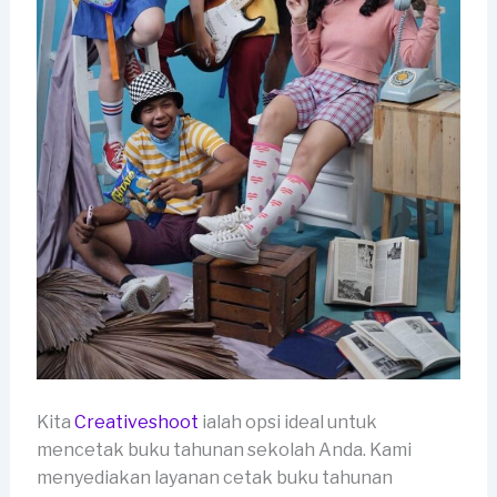
Kita
Creativeshoot
ialah opsi ideal untuk
mencetak buku tahunan sekolah Anda. Kami
menyediakan layanan cetak buku tahunan