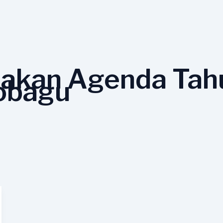
akan Agenda Tah
obagu