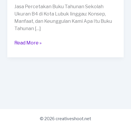
Ukuran
Jasa Percetakan Buku Tahunan Sekolah
B4
Ukuran B4 di Kota Lubuk linggau: Konsep,
di
Manfaat, dan Keunggulan Kami Apa Itu Buku
Kota
Tahunan […]
Lubuk
linggau
Read More »
© 2026 creativeshoot.net