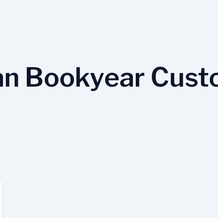
an Bookyear Cust