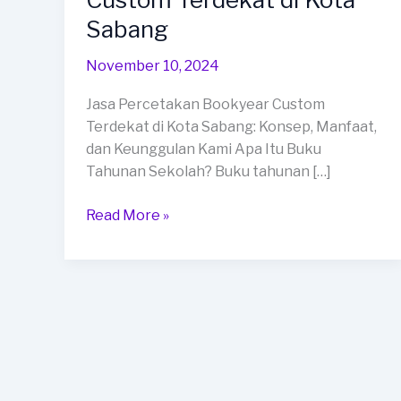
Bookyear
Sabang
Custom
Terdekat
November 10, 2024
di
Kota
Jasa Percetakan Bookyear Custom
Sabang
Terdekat di Kota Sabang: Konsep, Manfaat,
dan Keunggulan Kami Apa Itu Buku
Tahunan Sekolah? Buku tahunan […]
Read More »