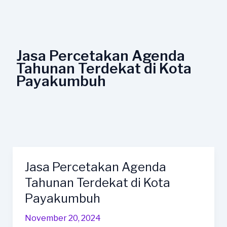
Lewati
ke
konten
Jasa Percetakan Agenda
Tahunan Terdekat di Kota
Payakumbuh
Jasa Percetakan Agenda
Jasa
Percetakan
Tahunan Terdekat di Kota
Agenda
Payakumbuh
Tahunan
Terdekat
November 20, 2024