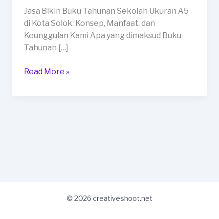
Ukuran
Jasa Bikin Buku Tahunan Sekolah Ukuran A5
A5
di Kota Solok: Konsep, Manfaat, dan
di
Keunggulan Kami Apa yang dimaksud Buku
Kota
Tahunan […]
Solok
Read More »
© 2026 creativeshoot.net