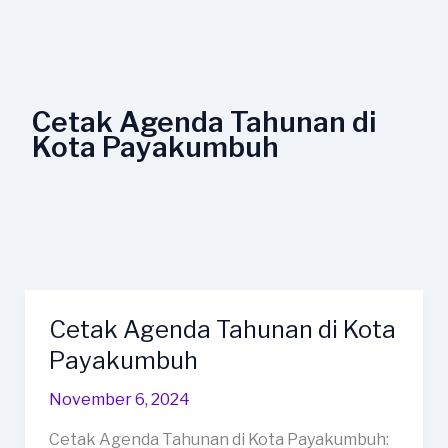
Lewati
ke
konten
Cetak Agenda Tahunan di
Kota Payakumbuh
Cetak Agenda Tahunan di Kota
Cetak
Agenda
Payakumbuh
Tahunan
November 6, 2024
di
Kota
Cetak Agenda Tahunan di Kota Payakumbuh: