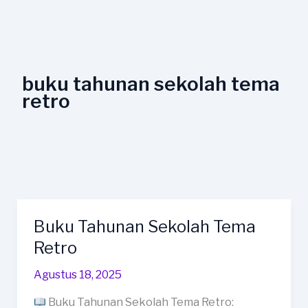
Lewati
ke
konten
buku tahunan sekolah tema
retro
Buku Tahunan Sekolah Tema
Buku
Tahunan
Retro
Sekolah
Agustus 18, 2025
Tema
Retro
Buku Tahunan Sekolah Tema Retro: