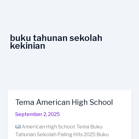
Lewati
ke
konten
buku tahunan sekolah
kekinian
Tema American High School
Tema
American
September 2, 2025
High
School
American High School: Tema Buku
Tahunan Sekolah Paling Hits 2025 Buku