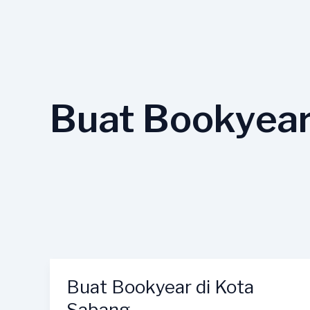
Lewati
ke
konten
Buat Bookyear
Buat Bookyear di Kota
Buat
Bookyear
Sabang