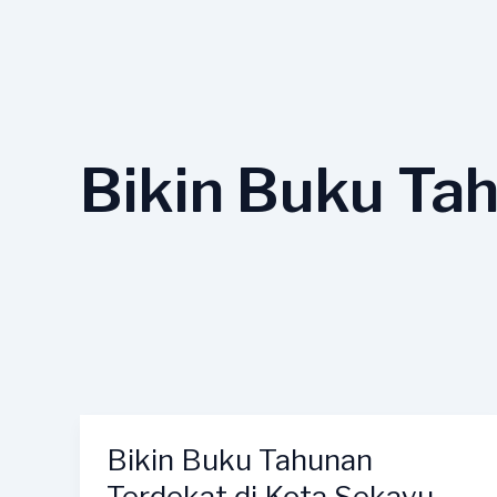
Lewati
ke
konten
Bikin Buku Ta
Bikin Buku Tahunan
Bikin
Buku
Terdekat di Kota Sekayu