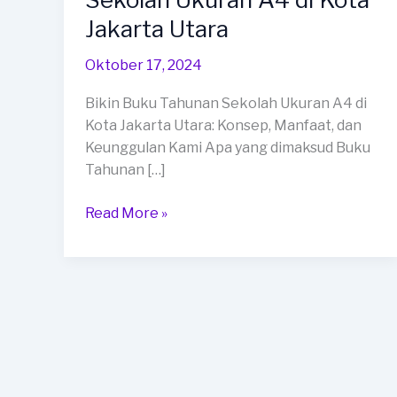
Tahunan
Jakarta Utara
Sekolah
Ukuran
Oktober 17, 2024
A4
di
Bikin Buku Tahunan Sekolah Ukuran A4 di
Kota
Kota Jakarta Utara: Konsep, Manfaat, dan
Jakarta
Keunggulan Kami Apa yang dimaksud Buku
Utara
Tahunan […]
Read More »